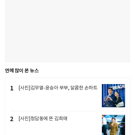
연예 많이 본 뉴스
1
[사진]김무열-윤승아 부부, 달콤한 손하트
2
[사진]청담동에 뜬 김희애