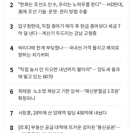
2
"한화는 조선소 인수, 우리는 노하우를 판다"… HD현대,
美에 조선 기술·운영·관리 방법 수출
3
압구정현대, 직접 증여가 매각 후 현금 증여보다 세금 7
억 덜 낸다…계산기 두드리는 강남 고령층
4
박리다매 한계 부딪혔나… 국내선 가격 올리고 해외로
향하는 저가커피
5
"직접 농사 안 지으면 내년까지 팔아라"… 양도세 중과
에 떨고 있는 6070
6
최태원·노소영 재상고 기한 임박…'재산분할금 1조원'
확정되나
7
서장훈, 28억에 산 양재역 빌딩 450억에 내놨다
8
[르포] 부동산 공급 대책에 뜨거운 감자된 '용산공원'…