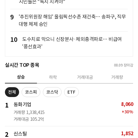
시민들은 "녹지 지켜야"
9
'추진위원장 해임' 올림픽선수촌 재건축… 송파구, 직무
대행 체제 승인
10
도수치료 막으니 신장분사·체외충격파로… 비급여
'풍선효과'
실시간 TOP 종목
08.09
장마감
상승
하락
거래대금
거래량
전체
코스피
코스닥
ETF
8,060
1
동화기업
+
30
%
거래량
1,338,415
거래대금
105.2억
1,852
2
신스틸