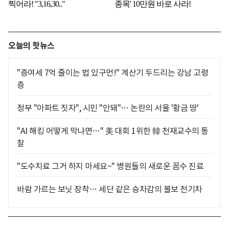
오늘의 핫뉴스
"증여세 7억 줄이는 법 있구먼!" 계산기 두드리는 강남 고령
층
정부 "아파트 짓자", 시민 "안돼"… 논란의 서울 '황금 땅'
"AI 해킹 어떻게 막냐면…" 美 대회 1위한 韓 천재교수의 통
찰
"도수치료 그거 하지 마세요~" 병원들의 새로운 꼼수 진료
바람 가르는 보닛 장착… 세단 같은 승차감의 볼보 전기차