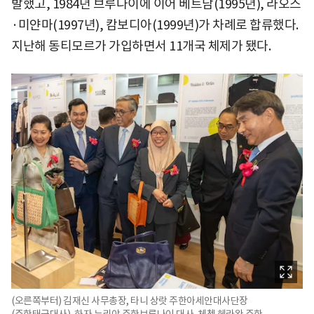
발했고, 1984년 브루나이에 이어 베트남(1995년), 라오스
·미얀마(1997년), 캄보디아(1999년)가 차례로 합류했다.
지난해 동티모르가 가입하면서 11개국 체제가 됐다.
(오른쪽부터) 김재신 사무총장, 타니 상랏 주한아세안대사단장
(주한태국대사), 하자 누리야 주한브루나이 대사, 체쳅 헤라완 주한