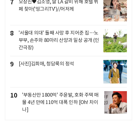
7
오상진♥김소영, 딸 LA 갈비 위해 호텔 뷔
페 찾아('띵그리TV')//어저께
8
'서울대 의대' 둘째 사망 후 지어준 집…노
부부, 손주와 80마리 산양과 일상 공개 (인
간극장)
9
[사진]김희애, 청담룩의 정석
10
'부동산만 1800억' 주윤발, 호화 주택 매
물 4년 만에 110억 대폭 인하 [Oh! 차이
나]