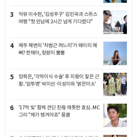
3
악뮤 이수현, '김성주子' 김민국과 스위스
여행 "첫 만남에 2시간 넘게 기다렸다"
4
제주 해변의 '차범근 며느리'가 왜이리 예
뻐? 한채아, 청량미 뿜뿜
5
양희은, '각막이식 수술' 후 지팡이 짚은 근
황..'암투병' 박미선·이성미와 '밝은미소'
6
'17억 빚' 함께 견딘 친母 애틋한 효심..MC
그리 "제가 챙겨야죠" 뭉클