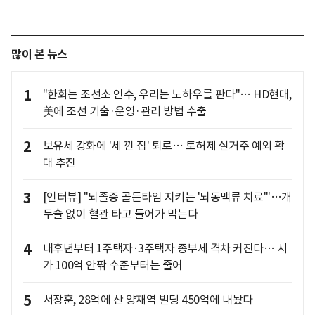
많이 본 뉴스
1
"한화는 조선소 인수, 우리는 노하우를 판다"… HD현대,
美에 조선 기술·운영·관리 방법 수출
2
보유세 강화에 '세 낀 집' 퇴로… 토허제 실거주 예외 확
대 추진
3
[인터뷰] "뇌졸중 골든타임 지키는 '뇌동맥류 치료'"…개
두술 없이 혈관 타고 들어가 막는다
4
내후년부터 1주택자·3주택자 종부세 격차 커진다… 시
가 100억 안팎 수준부터는 줄어
5
서장훈, 28억에 산 양재역 빌딩 450억에 내놨다