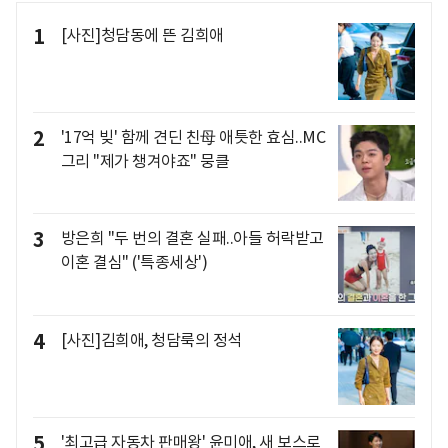
1
[사진]청담동에 뜬 김희애
2
'17억 빚' 함께 견딘 친母 애틋한 효심..MC
그리 "제가 챙겨야죠" 뭉클
3
방은희 "두 번의 결혼 실패..아들 허락받고
이혼 결심" ('특종세상')
4
[사진]김희애, 청담룩의 정석
5
'최고급 자동차 판매왕' 윤미애, 새 보스로