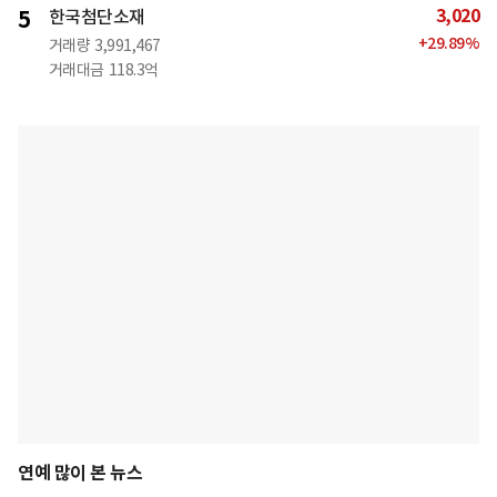
3,020
5
한국첨단소재
+
29.89
%
거래량
3,991,467
거래대금
118.3억
연예 많이 본 뉴스