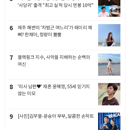
'사당귀' 출격 "최고 실적 당시 연봉 10억"
6
제주 해변의 '차범근 며느리'가 왜이리 예
뻐? 한채아, 청량미 뿜뿜
7
블랙핑크 지수, 사막을 지배하는 순백의
여신
8
'의사 남편♥' 재혼 윤해영, 55세 믿기지
않는 미모
9
[사진]김무열-윤승아 부부, 달콤한 손하트