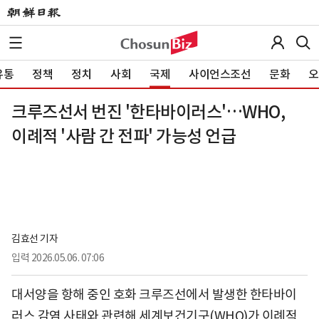
유통
정책
정치
사회
국제
사이언스조선
문화
오
크루즈선서 번진 '한타바이러스'…WHO,
이례적 '사람 간 전파' 가능성 언급
김효선 기자
입력
2026.05.06. 07:06
대서양을 항해 중인 호화 크루즈선에서 발생한 한타바이
러스 감염 사태와 관련해 세계보건기구(WHO)가 이례적