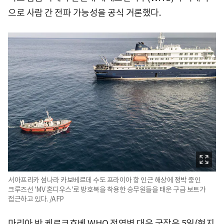
으로 사람 간 전파 가능성을 공식 거론했다.
서아프리카 섬나라 카보베르데 수도 프라이아 항 인근 해상에 정박 중인
크루즈선 'MV 혼디우스'로 방호복을 착용한 승무원들을 태운 구급 보트가
접근하고 있다. /AFP
마리아 반 케르크호베 WHO 전염병 대응 국장은 5일(현지