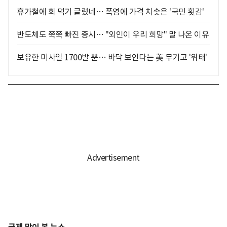
휴가철에 회 먹기 글렀네… 폭염에 가격 치솟은 '국민 횟감'
반도체도 쭉쭉 빠진 증시… "외인이 우리 희망" 말 나온 이유
보유한 미사일 1700발 뿐… 바닥 보인다는 美 무기고 '위태'