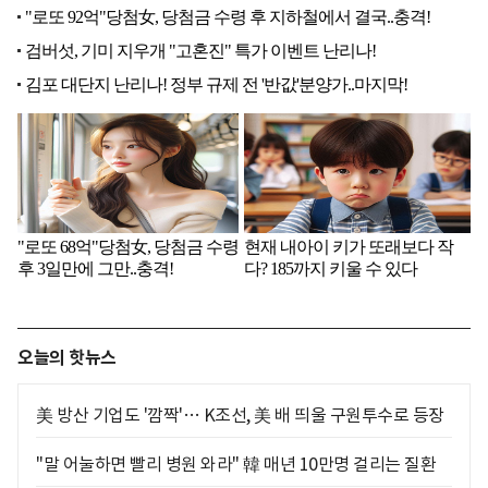
오늘의 핫뉴스
美 방산 기업도 '깜짝'… K조선, 美 배 띄울 구원투수로 등장
"말 어눌하면 빨리 병원 와라" 韓 매년 10만명 걸리는 질환