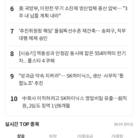
6
美 국방부, 이란전 무기 소진에 방산업체 증산 압박… "3
주 내 납품 계획 내라"
7
'추진위원장 해임' 올림픽선수촌 재건축… 송파구, 직무
대행 체제 승인
8
[시승기] 역동성과 안정감 동시에 잡은 554마력의 전기
차... 폴스타 4 쿠페
9
"성과급 약속 지켜라"… SK하이닉스, 생산·사무직 '통
합노조' 추진
10
中회사 이직하려고 SK하이닉스 영업비밀 유출…前직
원, 2심도 징역 1년6개월
실시간 TOP 종목
08.09
장마감
상승
하락
거래대금
거래량