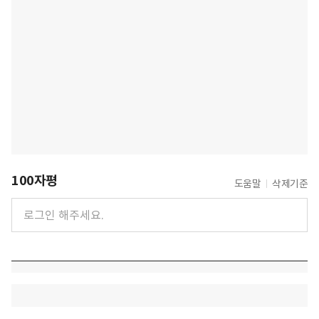
100자평
도움말
삭제기준