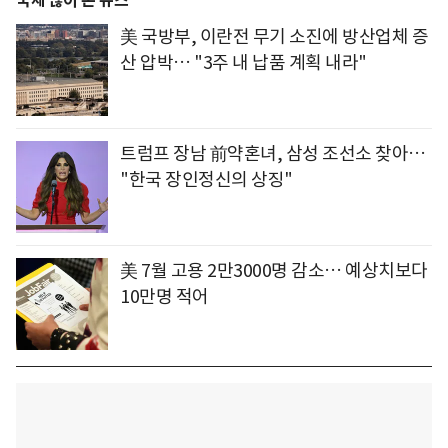
국제 많이 본 뉴스
美 국방부, 이란전 무기 소진에 방산업체 증
산 압박… "3주 내 납품 계획 내라"
트럼프 장남 前약혼녀, 삼성 조선소 찾아…
"한국 장인정신의 상징"
美 7월 고용 2만3000명 감소… 예상치보다
10만명 적어