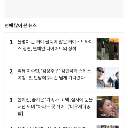
연예 많이 본 뉴스
1
물병이 큰 거야 팔뚝이 얇은 거야…트와이
스 정연, 연예인 다이어트의 정석
2
악뮤 이수현, '김성주子' 김민국과 스위스
여행 "첫 만남에 2시간 넘게 기다렸다"
3
한혜진, 숨겨온 '가족사' 고백..점사에 눈물
터진 모녀 "아파도 못 쉬어" ('미우새')[종
합]