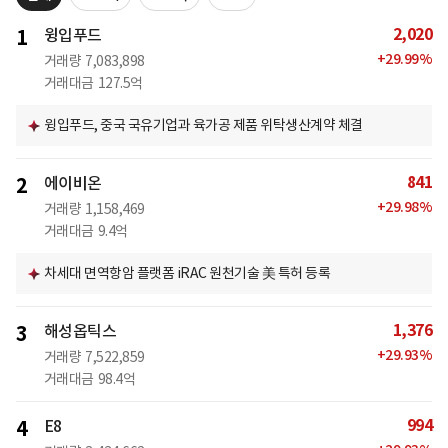
2,020
1
윙입푸드
+
29.99
%
거래량
7,083,898
거래대금
127.5억
윙입푸드, 중국 국유기업과 육가공 제품 위탁생산계약 체결
841
2
에이비온
+
29.98
%
거래량
1,158,469
거래대금
9.4억
차세대 면역항암 플랫폼 iRAC 원천기술 美 특허 등록
1,376
3
해성옵틱스
+
29.93
%
거래량
7,522,859
거래대금
98.4억
994
4
E8