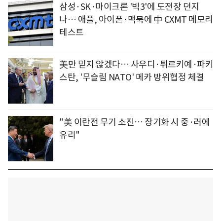
삼성·SK·마이크론 '빅3'에 도전장 던지
나… 애플, 아이폰·맥북에 中 CXMT 메모리
테스트
美만 믿지 않겠다… 사우디·튀르키예·파키
스탄, '무슬림 NATO' 메카 방위협정 체결
"美 이란전 무기 소진… 장기화 시 중·러에
유리"