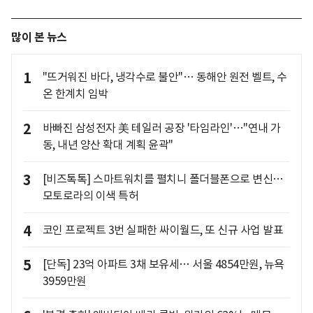
많이 본 뉴스
1
"뜨거워진 바다, 냉각수로 불안"… 동해안 원전 벨트, 수
온 한계치 임박
2
바빠진 삼성전자 美 테일러 공장 '타임라인'…"연내 가
동, 내년 양산 확대 계획 윤곽"
3
[비즈톡톡] 스마트워치를 펼치니 폴더블폰으로 변신…
모토로라의 이색 특허
4
코인 프로젝트 3번 실패한 싸이월드, 또 신규 사업 발표
5
[단독] 23억 아파트 3채 보유세… 서울 4854만원, 뉴욕
3959만원