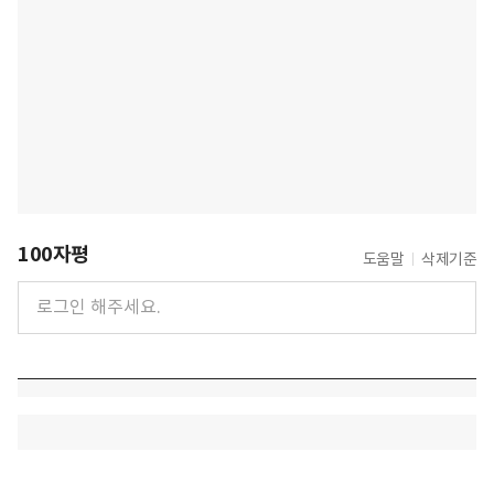
100자평
도움말
삭제기준