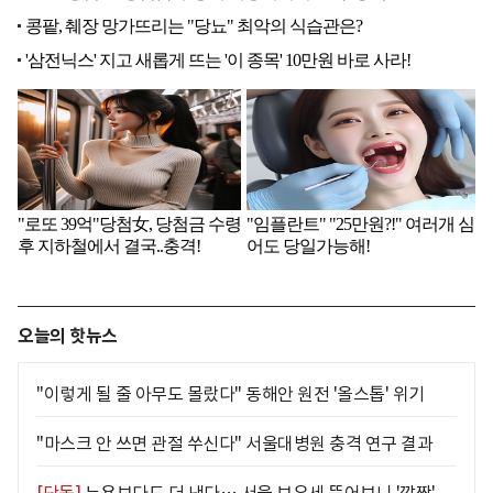
오늘의 핫뉴스
"이렇게 될 줄 아무도 몰랐다" 동해안 원전 '올스톱' 위기
"마스크 안 쓰면 관절 쑤신다" 서울대병원 충격 연구 결과
[단독]
뉴욕보다도 더 낸다… 서울 보유세 뜯어보니 '깜짝'