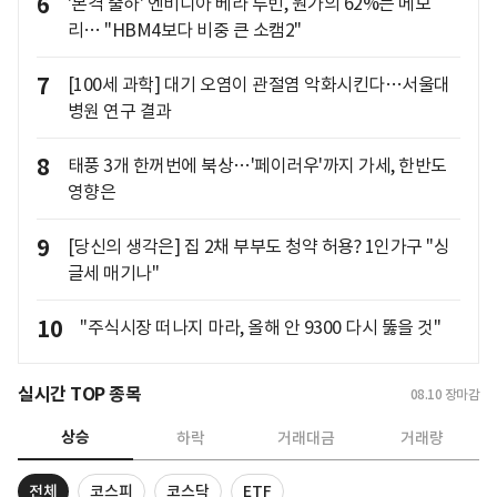
6
'본격 출하' 엔비디아 베라 루빈, 원가의 62%는 메모
리… "HBM4보다 비중 큰 소캠2"
7
[100세 과학] 대기 오염이 관절염 악화시킨다…서울대
병원 연구 결과
8
태풍 3개 한꺼번에 북상…'페이러우'까지 가세, 한반도
영향은
9
[당신의 생각은] 집 2채 부부도 청약 허용? 1인가구 "싱
글세 매기나"
10
"주식시장 떠나지 마라, 올해 안 9300 다시 뚫을 것"
실시간 TOP 종목
08.10
장마감
상승
하락
거래대금
거래량
전체
코스피
코스닥
ETF