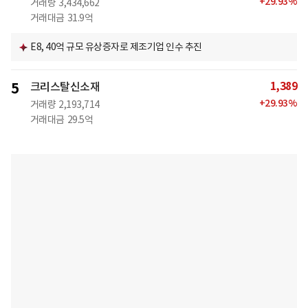
+
29.93
%
거래량
3,434,662
거래대금
31.9억
E8, 40억 규모 유상증자로 제조기업 인수 추진
1,389
5
크리스탈신소재
+
29.93
%
거래량
2,193,714
거래대금
29.5억