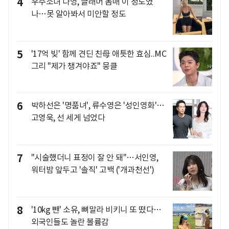
4
우주소녀 다영, 글래머 몸매 이 정도였
나…못 알아봐서 미안할 정도
5
'17억 빚' 함께 견딘 친母 애틋한 효심..MC
그리 "제가 챙겨야죠" 뭉클
6
박하선은 '명품녀', 류수영은 '성인영화'…
고영욱, 선 세게 넘었다
7
"시술했더니 표정이 잘 안 돼"…서인영,
워터밤 앞두고 '솔직' 고백 ('개과천선')
8
'10kg 뺀' 소유, 뼈말라 비키니 또 떴다…
외국인들도 놀란 볼륨감