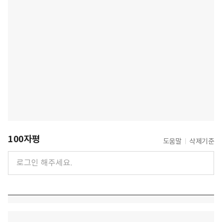
100자평
도움말
삭제기준