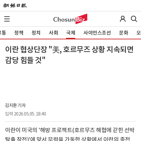
유통
정책
정치
사회
국제
사이언스조선
문화
오
이란 협상단장 "美, 호르무즈 상황 지속되면
감당 힘들 것"
김지환 기자
입력
2026.05.05. 18:40
이란이 미국의 '해방 프로젝트(호르무즈 해협에 갇힌 선박
탈출 작전)'에 맞서 무력을 가동한 상황에서 이란의 종전