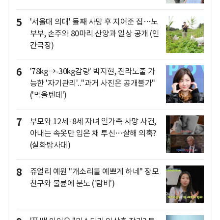
5
'서울대 의대' 둘째 사망 후 지어준 집…노
부부, 손주와 80마리 산양과 일상 공개 (인
간극장)
6
'78kg→-30kg감량' 박지현, 전라노출 가
능한 '자기관리'.."과거 사진은 공개불가"
('먹을텐데')
7
부모와 12세·8세 자녀 일가족 사망 사건,
아내는 속옷만 입은 채 투신…살해 의혹?
(실화탐사대)
8
쥬얼리 예원 "개소리를 예쁘게 하네" 장모
친구와 불륜에 분노 ('탐비')