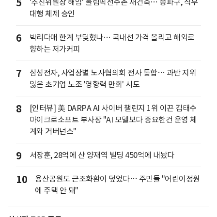
5
'추진위원장 해임' 올림픽선수촌 재건축… 송파구, 직무
대행 체제 승인
6
박리다매 한계 부딪혔나… 국내선 가격 올리고 해외로
향하는 저가커피
7
삼성전자, 사업장별 노사협의회 전사 통합… 과반 지위
잃은 초기업 노조 '영향력 만회' 시도
8
[인터뷰] 美 DARPA AI 사이버 챌린지 1위 이끈 김태수
마이크로소프트 부사장 "AI 모델보다 중요한건 운영 체
계와 거버넌스"
9
서장훈, 28억에 산 양재역 빌딩 450억에 내놨다
10
용산공원도 근조화환이 덮었다… 주민들 "어린이정원
에 주택 안 돼"