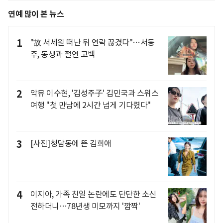
연예 많이 본 뉴스
1
"故 서세원 떠난 뒤 연락 끊겼다"…서동
주, 동생과 절연 고백
2
악뮤 이수현, '김성주子' 김민국과 스위스
여행 "첫 만남에 2시간 넘게 기다렸다"
3
[사진]청담동에 뜬 김희애
4
이지아, 가족 친일 논란에도 단단한 소신
전하더니…78년생 미모까지 '깜짝'