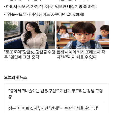
오늘의 핫뉴스
"증여세 7억 줄이는 법 있구먼!" 계산기 두드리는 강남 고령
층
정부 "아파트 짓자", 시민 "안돼"… 논란의 서울 '황금 땅'