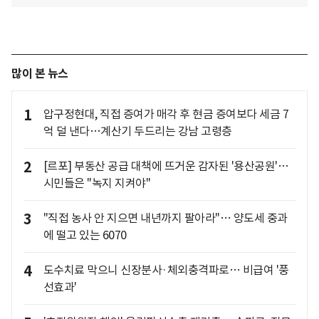
많이 본 뉴스
1
압구정현대, 직접 증여가 매각 후 현금 증여보다 세금 7
억 덜 낸다…계산기 두드리는 강남 고령층
2
[르포] 부동산 공급 대책에 뜨거운 감자된 '용산공원'…
시민들은 "녹지 지켜야"
3
"직접 농사 안 지으면 내년까지 팔아라"… 양도세 중과
에 떨고 있는 6070
4
도수치료 막으니 신장분사·체외충격파로… 비급여 '풍
선효과'