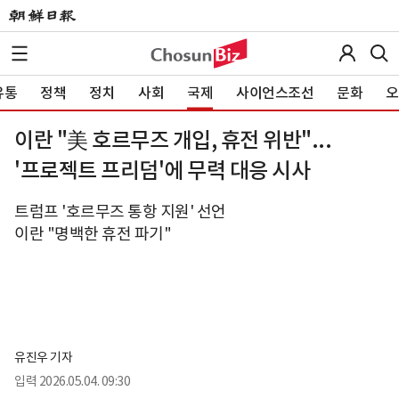
유통
정책
정치
사회
국제
사이언스조선
문화
오
이란 "美 호르무즈 개입, 휴전 위반"...
'프로젝트 프리덤'에 무력 대응 시사
트럼프 '호르무즈 통항 지원' 선언
이란 "명백한 휴전 파기"
유진우 기자
입력
2026.05.04. 09:30