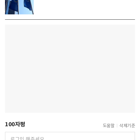
100자평
도움말
삭제기준