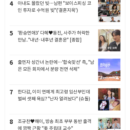
4
아내도 몰랐던 빚…남편 "보이스피싱 코
인 투자로 수억원 빚"('결혼지옥')
5
'환승연애3' 다혜♥동진, 사주가 허락한
만남.."내년·내후년 결혼운" [종합]
6
출연자 상간녀 논란에…'합숙맞선' 측, "남
은 모든 회차에서 분량 전면 삭제"
7
한다감, 이미 연예계 최고령 임산부인데
벌써 셋째 욕심? "난자 얼려놨다" (슈돌)
8
조규찬♥해이, 방송 최초 부부 동반 출격
에 깜짝 근황 "美 주립대 교수"