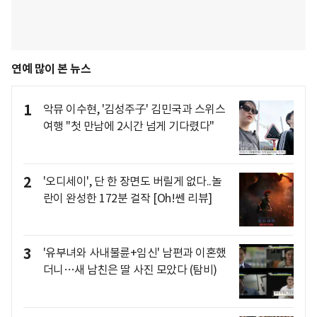
연예 많이 본 뉴스
1
악뮤 이수현, '김성주子' 김민국과 스위스
여행 "첫 만남에 2시간 넘게 기다렸다"
2
'오디세이', 단 한 장면도 버릴게 없다..놀
란이 완성한 172분 걸작 [Oh!쎈 리뷰]
3
'유부녀와 사내불륜+임신' 남편과 이혼했
더니…새 남친은 딸 사진 모았다 (탐비)