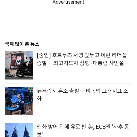
국제 많이 본 뉴스
[줌인] 호르무즈 서명 앞두고 이란 리더십
증발… 최고지도자 잠행·대통령 사임설
뉴욕증시 혼조 출발… 비농업 고용지표 소
화
엔화 방어 위해 유로 판 美, ECB엔 '사후 통
보'