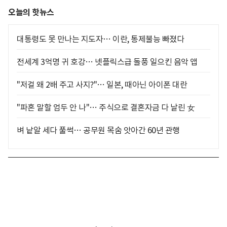
오늘의 핫뉴스
대통령도 못 만나는 지도자… 이란, 통제불능 빠졌다
전세계 3억명 귀 호강… 넷플릭스급 돌풍 일으킨 음악 앱
"저걸 왜 2배 주고 사지?"… 일본, 때아닌 아이폰 대란
"파혼 말할 엄두 안 나"… 주식으로 결혼자금 다 날린 女
벼 낱알 세다 풀썩… 공무원 목숨 앗아간 60년 관행