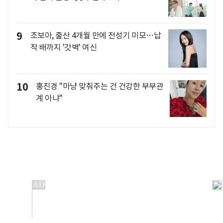
9
조보아, 출산 4개월 만에 전성기 미모…납
작 배까지 '갓벽' 여신
10
홍진경 "마냥 맞춰주는 건 건강한 부부관
계 아냐"
개인정보처리방침
앱설치(Android)