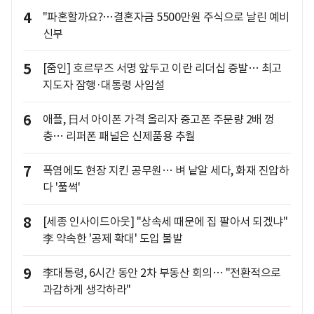
4
"파혼할까요?…결혼자금 5500만원 주식으로 날린 예비
신부
5
[줌인] 호르무즈 서명 앞두고 이란 리더십 증발… 최고
지도자 잠행·대통령 사임설
6
애플, 日서 아이폰 가격 올리자 중고폰 주문량 2배 껑
충… 리퍼폰 패널은 신제품용 추월
7
폭염에도 현장 지킨 공무원… 벼 낱알 세다, 화재 진압하
다 '풀썩'
8
[세종 인사이드아웃] "상속세 때문에 집 팔아서 되겠냐"
李 약속한 '공제 확대' 도입 불발
9
李대통령, 6시간 동안 2차 부동산 회의… "전환적으로
과감하게 생각하라"