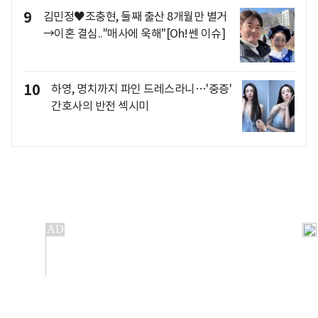
9
김민정♥조충현, 둘째 출산 8개월만 별거
→이혼 결심.."매사에 욱해"[Oh!쎈 이슈]
10
하영, 명치까지 파인 드레스라니…'중증'
간호사의 반전 섹시미
개인정보처리방침
앱설치(Android)
본 사이트의 주가 시세정보는 정보 제공 목적이며, 오류가