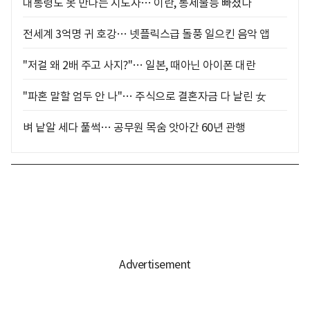
대통령도 못 만나는 지도자… 이란, 통제불능 빠졌다
전세계 3억명 귀 호강… 넷플릭스급 돌풍 일으킨 음악 앱
"저걸 왜 2배 주고 사지?"… 일본, 때아닌 아이폰 대란
"파혼 말할 엄두 안 나"… 주식으로 결혼자금 다 날린 女
벼 낱알 세다 풀썩… 공무원 목숨 앗아간 60년 관행