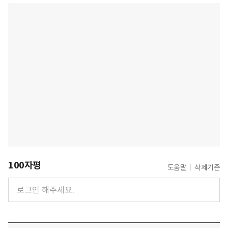
100자평
도움말
삭제기준