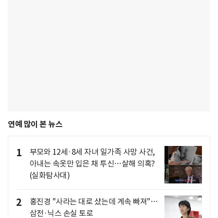
연예 많이 본 뉴스
1
부모와 12세·8세 자녀 일가족 사망 사건,
아내는 속옷만 입은 채 투신…살해 의혹?
(실화탐사대)
2
홍진경 "사라는 대로 샀는데 계속 빠져"…
삼전·닉스 손실 토로