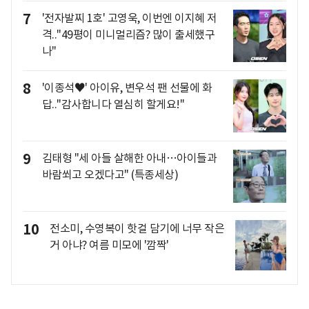
7
'전자발찌 1호' 고영욱, 이번엔 이지혜 저
격.."49평이 미니멀리즘? 많이 출세했구
나"
8
'이종석♥' 아이유, 변우석 팬 선물에 화
답.."감사합니다 열심히 할게요!"
9
김태형 "세 아들 살해한 아내…아이들과
바람쐬고 오겠다고" (특종세상)
10
전소미, 수영복이 핫걸 담기에 너무 작은
거 아냐? 여름 미모에 '깜짝'