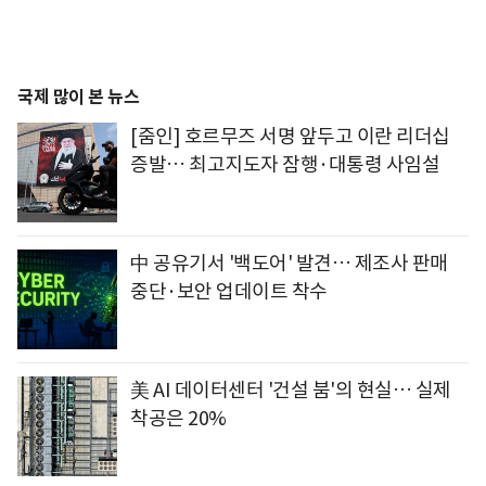
국제 많이 본 뉴스
[줌인] 호르무즈 서명 앞두고 이란 리더십
증발… 최고지도자 잠행·대통령 사임설
中 공유기서 '백도어' 발견… 제조사 판매
중단·보안 업데이트 착수
美 AI 데이터센터 '건설 붐'의 현실… 실제
착공은 20%