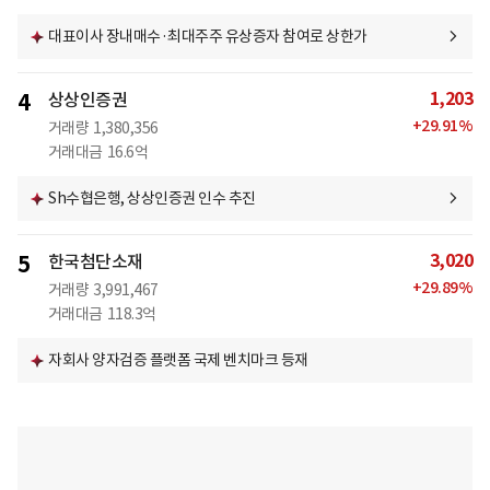
대표이사 장내매수·최대주주 유상증자 참여로 상한가
1,203
4
상상인증권
+
29.91
%
거래량
1,380,356
거래대금
16.6억
Sh수협은행, 상상인증권 인수 추진
3,020
5
한국첨단소재
+
29.89
%
거래량
3,991,467
거래대금
118.3억
자회사 양자검증 플랫폼 국제 벤치마크 등재