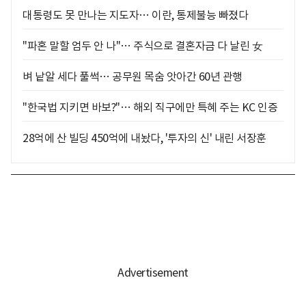
대통령도 못 만나는 지도자… 이란, 통제불능 빠졌다
"파혼 말할 엄두 안 나"… 주식으로 결혼자금 다 날린 女
벼 낱알 세다 풀썩… 공무원 목숨 앗아간 60년 관행
"한국법 지키면 바보?"… 해외 직구에만 특혜 주는 KC 인증
28억에 산 빌딩 450억에 내놨다, '투자의 신' 내린 서장훈