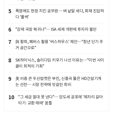
5
폭염에도 현장 지킨 공무원… 벼 낱알 세다, 화재 진압하
다 '풀썩'
6
"강제 국장 복귀냐"… ISA 세제 개편에 투자자 불만
7
與 황희, 폐버스 활용 '버스하우스' 제안…"청년 단기 주
거 공간으로"
8
SK하이닉스, 솔리다임 키우기 나선 이유는…"이번 사이
클이 최적의 기회"
9
美 비중 큰 두산밥캣은 부진, 신흥국 뚫은 HD건설기계
는 선전… 시장 전략에 엇갈린 희비
10
"그 세금 절대 못 낸다"… 양도세 공포에 '제자리 갈아
타기·교환 매매' 꿈틀