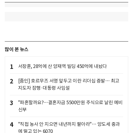
많이 본 뉴스
1
서장훈, 28억에 산 양재역 빌딩 450억에 내놨다
2
[줌인] 호르무즈 서명 앞두고 이란 리더십 증발… 최고
지도자 잠행·대통령 사임설
3
"파혼할까요?…결혼자금 5500만원 주식으로 날린 예비
신부
4
"직접 농사 안 지으면 내년까지 팔아라"… 양도세 중과
에 떨고 있는 6070