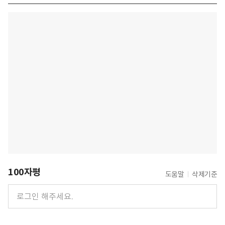
100자평
도움말
삭제기준