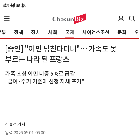
유통
정책
정치
사회
국제
사이언스조선
문화
오
[줌인] "이민 넘친다더니"… 가족도 못
부르는 나라 된 프랑스
가족 초청 이민 비중 5%로 급감
"급여·주거 기준에 신청 자체 포기"
김효선 기자
입력
2026.05.01. 06:00