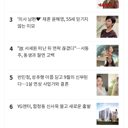
3
'의사 남편♥' 재혼 윤해영, 55세 믿기지
않는 미모
4
"故 서세원 떠난 뒤 연락 끊겼다"…서동
주, 동생과 절연 고백
5
반민정, 성추행 아픔 딛고 9월의 신부된
다…1살 연상 사업가와 결혼
6
YG엔터, 합정동 신사옥 열고 새로운 출발