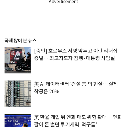
국제 많이 본 뉴스
[줌인] 호르무즈 서명 앞두고 이란 리더십
증발… 최고지도자 잠행·대통령 사임설
美 AI 데이터센터 '건설 붐'의 현실… 실제
착공은 20%
美 환율 개입 뒤 엔화 매도 위험 확대… 엔화
팔아 돈 벌던 투기세력 '먹구름'