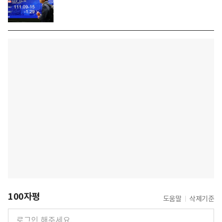
100자평
도움말
삭제기준