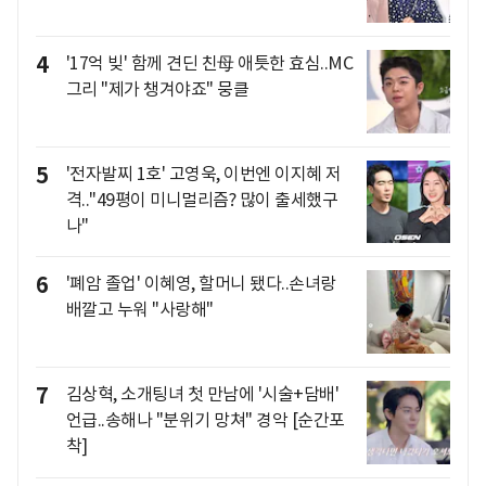
4
'17억 빚' 함께 견딘 친母 애틋한 효심..MC
그리 "제가 챙겨야죠" 뭉클
5
'전자발찌 1호' 고영욱, 이번엔 이지혜 저
격.."49평이 미니멀리즘? 많이 출세했구
나"
6
'폐암 졸업' 이혜영, 할머니 됐다..손녀랑
배깔고 누워 "사랑해"
7
김상혁, 소개팅녀 첫 만남에 '시술+담배'
언급..송해나 "분위기 망쳐" 경악 [순간포
착]