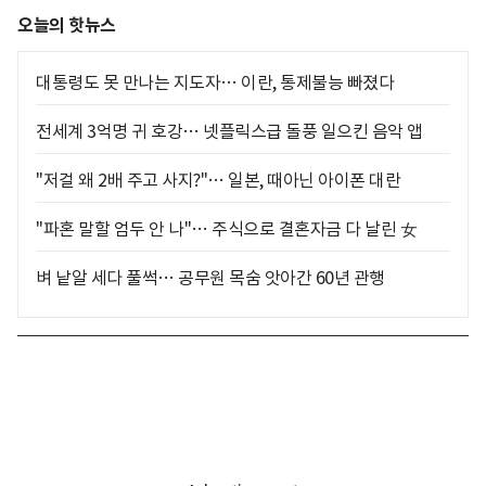
오늘의 핫뉴스
대통령도 못 만나는 지도자… 이란, 통제불능 빠졌다
전세계 3억명 귀 호강… 넷플릭스급 돌풍 일으킨 음악 앱
"저걸 왜 2배 주고 사지?"… 일본, 때아닌 아이폰 대란
"파혼 말할 엄두 안 나"… 주식으로 결혼자금 다 날린 女
벼 낱알 세다 풀썩… 공무원 목숨 앗아간 60년 관행