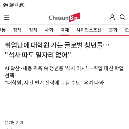
유통
정책
정치
사회
국제
사이언스조선
문화
오
취업난에 대학원 가는 글로벌 청년들…
"석사 따도 일자리 없어"
AI 확산·채용 위축 속 청년층 '석사 러시'… 취업 대신 학업
선택
"대학원, 시간 벌기 전략에 그칠 수도" 우려 나와
윤예원 기자