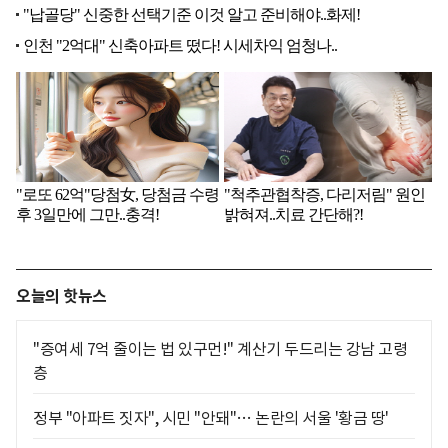
오늘의 핫뉴스
"증여세 7억 줄이는 법 있구먼!" 계산기 두드리는 강남 고령
층
정부 "아파트 짓자", 시민 "안돼"… 논란의 서울 '황금 땅'