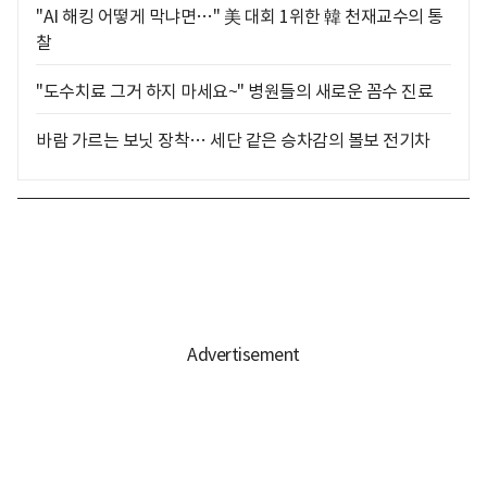
"AI 해킹 어떻게 막냐면…" 美 대회 1위한 韓 천재교수의 통
찰
"도수치료 그거 하지 마세요~" 병원들의 새로운 꼼수 진료
바람 가르는 보닛 장착… 세단 같은 승차감의 볼보 전기차