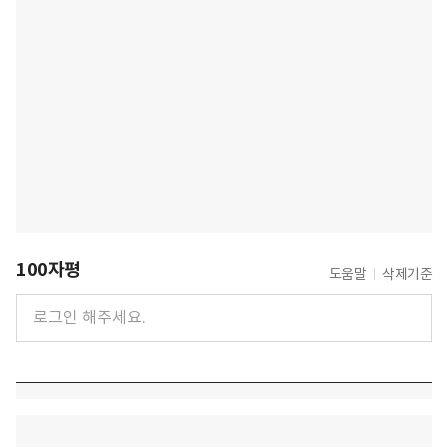
100자평
도움말
삭제기준