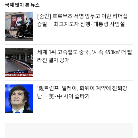
국제 많이 본 뉴스
[줌인] 호르무즈 서명 앞두고 이란 리더십
증발… 최고지도자 잠행·대통령 사임설
세계 1위 고속철도 중국, '시속 453㎞' 더 빨
라진 열차 공개
'親트럼프' 밀레이, 화웨이 계약에 진퇴양
난… 美·中 사이 줄타기