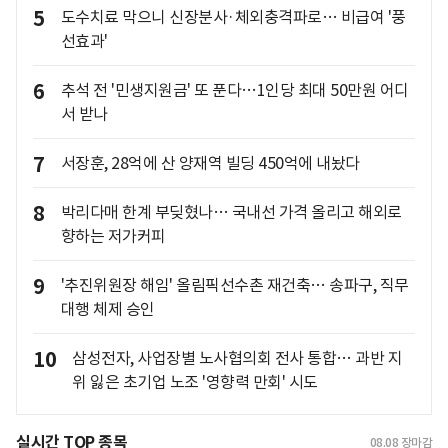
5
도수치료 막으니 신장분사·체외충격파로… 비급여 '풍
선효과'
6
추석 전 '민생지원금' 또 푼다…1인당 최대 50만원 어디
서 받나
7
서장훈, 28억에 산 양재역 빌딩 450억에 내놨다
8
박리다매 한계 부딪혔나… 국내선 가격 올리고 해외로
향하는 저가커피
9
'추진위원장 해임' 올림픽선수촌 재건축… 송파구, 직무
대행 체제 승인
10
삼성전자, 사업장별 노사협의회 전사 통합… 과반 지
위 잃은 초기업 노조 '영향력 만회' 시도
실시간 TOP 종목
08.08
장마감