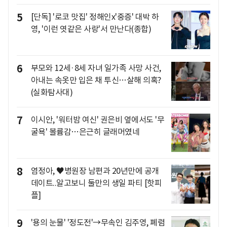
5
[단독] '로코 맛집' 정해인x'중증' 대박 하
영, '이런 엿같은 사랑'서 만난다(종합)
6
부모와 12세·8세 자녀 일가족 사망 사건,
아내는 속옷만 입은 채 투신…살해 의혹?
(실화탐사대)
7
이시안, '워터밤 여신' 권은비 옆에서도 '무
굴욕' 볼륨감…은근히 글래머였네
8
염정아, ♥병원장 남편과 20년만에 공개
데이트..알고보니 둘만의 생일 파티 [핫피
플]
9
'용의 눈물' '정도전'→무속인 김주영, 폐렴