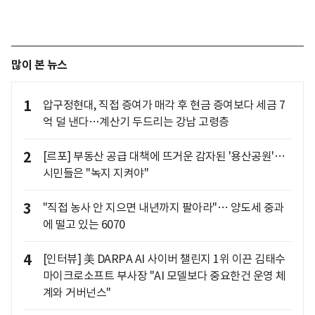
많이 본 뉴스
1
압구정현대, 직접 증여가 매각 후 현금 증여보다 세금 7
억 덜 낸다…계산기 두드리는 강남 고령층
2
[르포] 부동산 공급 대책에 뜨거운 감자된 '용산공원'…
시민들은 "녹지 지켜야"
3
"직접 농사 안 지으면 내년까지 팔아라"… 양도세 중과
에 떨고 있는 6070
4
[인터뷰] 美 DARPA AI 사이버 챌린지 1위 이끈 김태수
마이크로소프트 부사장 "AI 모델보다 중요한건 운영 체
계와 거버넌스"