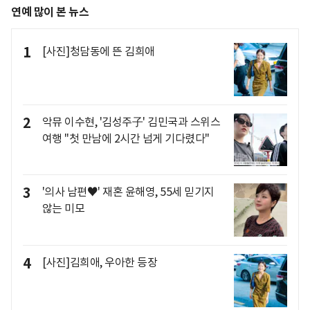
연예 많이 본 뉴스
1
[사진]청담동에 뜬 김희애
2
악뮤 이수현, '김성주子' 김민국과 스위스
여행 "첫 만남에 2시간 넘게 기다렸다"
3
'의사 남편♥' 재혼 윤해영, 55세 믿기지
않는 미모
4
[사진]김희애, 우아한 등장