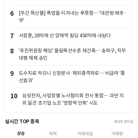
6
[주간 특산물] 폭염을 이겨내는 푸릇함… '대관령 배추·
무'
7
서장훈, 28억에 산 양재역 빌딩 450억에 내놨다
8
'추진위원장 해임' 올림픽선수촌 재건축… 송파구, 직무
대행 체제 승인
9
도수치료 막으니 신장분사·체외충격파로… 비급여 '풍
선효과'
10
삼성전자, 사업장별 노사협의회 전사 통합… 과반 지
위 잃은 초기업 노조 '영향력 만회' 시도
실시간 TOP 종목
08.08
장마감
상승
하락
거래대금
거래량