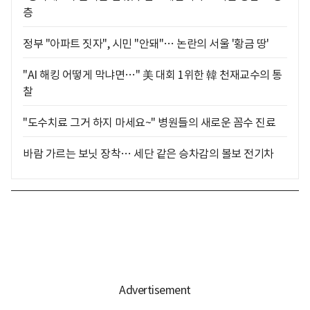
층
정부 "아파트 짓자", 시민 "안돼"… 논란의 서울 '황금 땅'
"AI 해킹 어떻게 막냐면…" 美 대회 1위한 韓 천재교수의 통
찰
"도수치료 그거 하지 마세요~" 병원들의 새로운 꼼수 진료
바람 가르는 보닛 장착… 세단 같은 승차감의 볼보 전기차