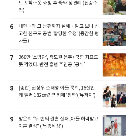
트 포착…옷 쇼핑 후 母와 상견례 (신랑수
업)
6
내연녀와 그 남편까지 살해…알고 보니 신
고한 친구도 공범 '황당한 우정' (용감한 형
사들)
7
260만 '소방관', 곽도원 음주+국힘 좌표도
못 꺾었다..반전 흥행 주인공 [공식]
8
[종합] 권상우 손태영 아들 룩희, 16살인
데 벌써 182cm? 큰 키에 '깜짝'('뉴저지')
9
방은희 "두 번의 결혼 실패..아들 허락받고
이혼 결심" ('특종세상')