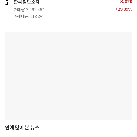
3,020
5
한국첨단소재
+
29.89
%
거래량
3,991,467
거래대금
118.3억
연예 많이 본 뉴스