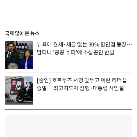
국제 많이 본 뉴스
뉴욕에 월세·세금 없는 30% 할인점 등장…
맘다니 '공공 슈퍼'에 소상공인 반발
[줌인] 호르무즈 서명 앞두고 이란 리더십
증발… 최고지도자 잠행·대통령 사임설