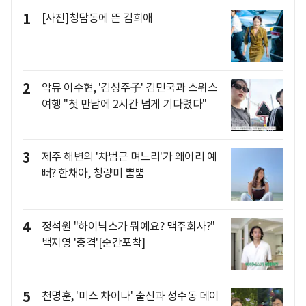
1
[사진]청담동에 뜬 김희애
2
악뮤 이수현, '김성주子' 김민국과 스위스
여행 "첫 만남에 2시간 넘게 기다렸다"
3
제주 해변의 '차범근 며느리'가 왜이리 예
뻐? 한채아, 청량미 뿜뿜
4
정석원 "하이닉스가 뭐예요? 맥주회사?"
백지영 '충격'[순간포착]
5
천명훈, '미스 차이나' 출신과 성수동 데이