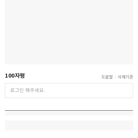
100자평
도움말
삭제기준