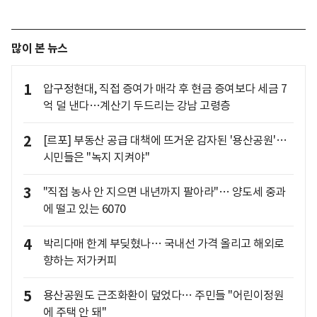
많이 본 뉴스
1
압구정현대, 직접 증여가 매각 후 현금 증여보다 세금 7
억 덜 낸다…계산기 두드리는 강남 고령층
2
[르포] 부동산 공급 대책에 뜨거운 감자된 '용산공원'…
시민들은 "녹지 지켜야"
3
"직접 농사 안 지으면 내년까지 팔아라"… 양도세 중과
에 떨고 있는 6070
4
박리다매 한계 부딪혔나… 국내선 가격 올리고 해외로
향하는 저가커피
5
용산공원도 근조화환이 덮었다… 주민들 "어린이정원
에 주택 안 돼"