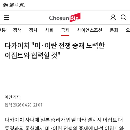
유통
정책
정치
사회
국제
사이언스조선
문화
오
다카이치 "미·이란 전쟁 중재 노력한
이집트와 협력할 것"
이건 기자
입력
2026.04.28. 21:07
다카이치 사나에 일본 총리가 압델 파타 엘시시 이집트 대
통령과의 통화에서 미·이란 전쟁의 중재에 나선 이집트와