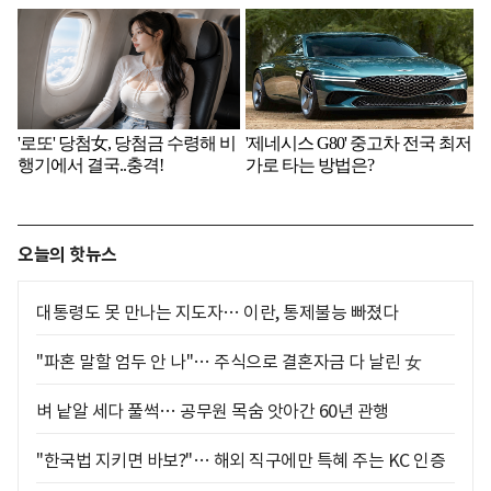
오늘의 핫뉴스
대통령도 못 만나는 지도자… 이란, 통제불능 빠졌다
"파혼 말할 엄두 안 나"… 주식으로 결혼자금 다 날린 女
벼 낱알 세다 풀썩… 공무원 목숨 앗아간 60년 관행
"한국법 지키면 바보?"… 해외 직구에만 특혜 주는 KC 인증