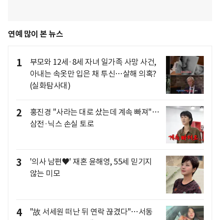
연예 많이 본 뉴스
1
부모와 12세·8세 자녀 일가족 사망 사건,
아내는 속옷만 입은 채 투신…살해 의혹?
(실화탐사대)
2
홍진경 "사라는 대로 샀는데 계속 빠져"…
삼전·닉스 손실 토로
3
'의사 남편♥' 재혼 윤해영, 55세 믿기지
않는 미모
4
"故 서세원 떠난 뒤 연락 끊겼다"…서동