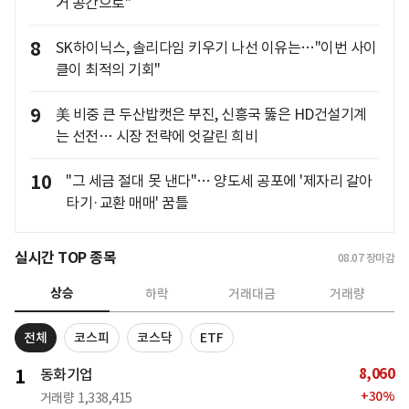
거 공간으로"
8
SK하이닉스, 솔리다임 키우기 나선 이유는…"이번 사이
클이 최적의 기회"
9
美 비중 큰 두산밥캣은 부진, 신흥국 뚫은 HD건설기계
는 선전… 시장 전략에 엇갈린 희비
10
"그 세금 절대 못 낸다"… 양도세 공포에 '제자리 갈아
타기·교환 매매' 꿈틀
실시간 TOP 종목
08.07
장마감
상승
하락
거래대금
거래량
전체
코스피
코스닥
ETF
8,060
1
동화기업
+
30
%
거래량
1,338,415