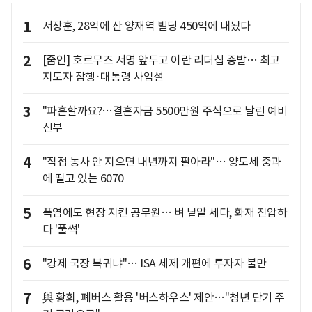
1
서장훈, 28억에 산 양재역 빌딩 450억에 내놨다
2
[줌인] 호르무즈 서명 앞두고 이란 리더십 증발… 최고
지도자 잠행·대통령 사임설
3
"파혼할까요?…결혼자금 5500만원 주식으로 날린 예비
신부
4
"직접 농사 안 지으면 내년까지 팔아라"… 양도세 중과
에 떨고 있는 6070
5
폭염에도 현장 지킨 공무원… 벼 낱알 세다, 화재 진압하
다 '풀썩'
6
"강제 국장 복귀냐"… ISA 세제 개편에 투자자 불만
7
與 황희, 폐버스 활용 '버스하우스' 제안…"청년 단기 주