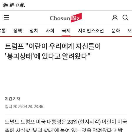
유통
정책
정치
사회
국제
사이언스조선
문화
오
트럼프 "이란이 우리에게 자신들이
'붕괴상태'에 있다고 알려왔다"
이건 기자
입력
2026.04.28. 23:46
도널드 트럼프 미국 대통령은 28일(현지시각) 이란이 미국
측에 사실상 '붕괴 상태'에 놓여 있는 것을 알려왔다고 밝