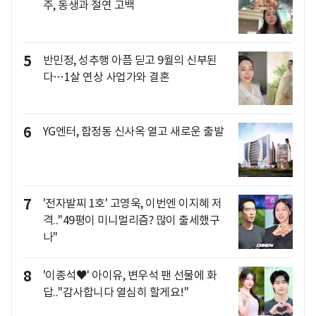
주, 동생과 절연 고백
5
반민정, 성추행 아픔 딛고 9월의 신부된
다…1살 연상 사업가와 결혼
6
YG엔터, 합정동 신사옥 열고 새로운 출발
7
'전자발찌 1호' 고영욱, 이번엔 이지혜 저
격.."49평이 미니멀리즘? 많이 출세했구
나"
8
'이종석♥' 아이유, 변우석 팬 선물에 화
답.."감사합니다 열심히 할게요!"