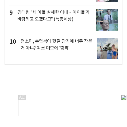
9
김태형 "세 아들 살해한 아내…아이들과
바람쐬고 오겠다고" (특종세상)
10
전소미, 수영복이 핫걸 담기에 너무 작은
거 아냐? 여름 미모에 '깜짝'
개인정보처리방침
앱설치(Android)