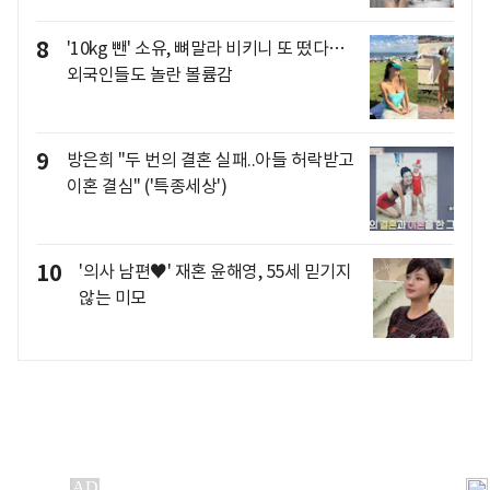
8
'10kg 뺀' 소유, 뼈말라 비키니 또 떴다…
외국인들도 놀란 볼륨감
9
방은희 "두 번의 결혼 실패..아들 허락받고
이혼 결심" ('특종세상')
10
'의사 남편♥' 재혼 윤해영, 55세 믿기지
않는 미모