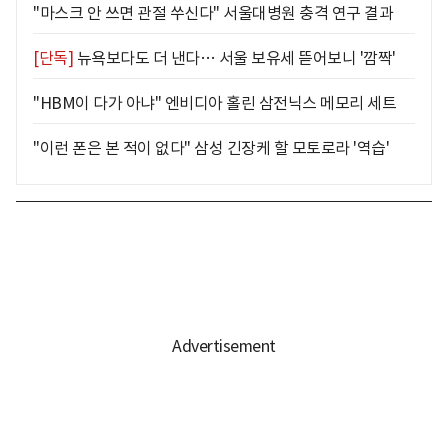
"마스크 안 쓰면 관절 쑤신다" 서울대병원 충격 연구 결과
[단독]
뉴욕보다도 더 낸다… 서울 보유세 뜯어보니 '깜짝'
"HBM이 다가 아냐" 엔비디아 홀린 삼전닉스 메모리 세트
"이런 폰은 본 적이 없다" 삼성 긴장케 할 모토로라 '역습'