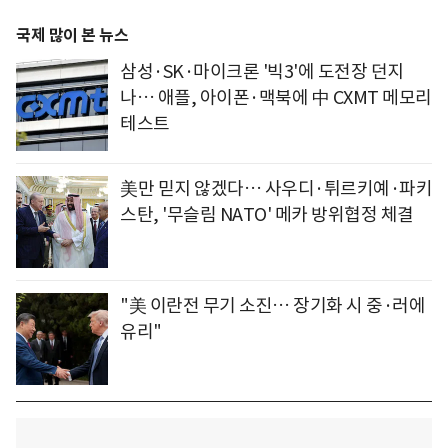
국제 많이 본 뉴스
삼성·SK·마이크론 '빅3'에 도전장 던지
나… 애플, 아이폰·맥북에 中 CXMT 메모리
테스트
美만 믿지 않겠다… 사우디·튀르키예·파키
스탄, '무슬림 NATO' 메카 방위협정 체결
"美 이란전 무기 소진… 장기화 시 중·러에
유리"