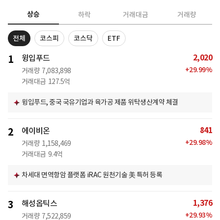
상승
하락
거래대금
거래량
전체
코스피
코스닥
ETF
2,020
1
윙입푸드
+
29.99
%
거래량
7,083,898
거래대금
127.5억
윙입푸드, 중국 국유기업과 육가공 제품 위탁생산계약 체결
841
2
에이비온
+
29.98
%
거래량
1,158,469
거래대금
9.4억
차세대 면역항암 플랫폼 iRAC 원천기술 美 특허 등록
1,376
3
해성옵틱스
+
29.93
%
거래량
7,522,859