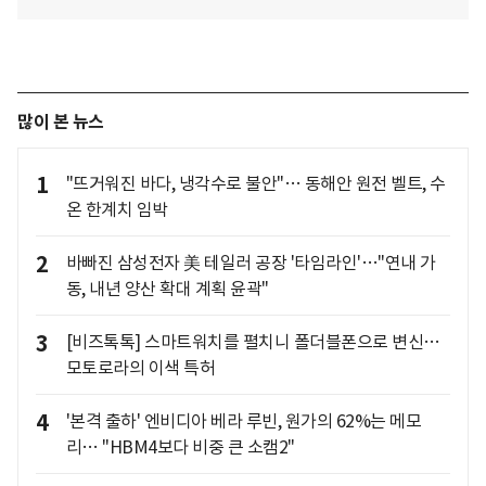
많이 본 뉴스
1
"뜨거워진 바다, 냉각수로 불안"… 동해안 원전 벨트, 수
온 한계치 임박
2
바빠진 삼성전자 美 테일러 공장 '타임라인'…"연내 가
동, 내년 양산 확대 계획 윤곽"
3
[비즈톡톡] 스마트워치를 펼치니 폴더블폰으로 변신…
모토로라의 이색 특허
4
'본격 출하' 엔비디아 베라 루빈, 원가의 62%는 메모
리… "HBM4보다 비중 큰 소캠2"