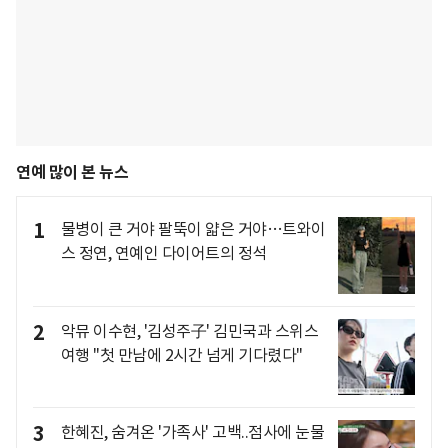
연예 많이 본 뉴스
1
물병이 큰 거야 팔뚝이 얇은 거야…트와이
스 정연, 연예인 다이어트의 정석
2
악뮤 이수현, '김성주子' 김민국과 스위스
여행 "첫 만남에 2시간 넘게 기다렸다"
3
한혜진, 숨겨온 '가족사' 고백..점사에 눈물