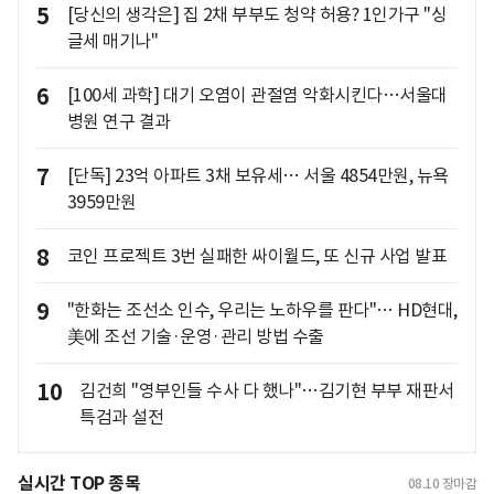
5
[당신의 생각은] 집 2채 부부도 청약 허용? 1인가구 "싱
글세 매기나"
6
[100세 과학] 대기 오염이 관절염 악화시킨다…서울대
병원 연구 결과
7
[단독] 23억 아파트 3채 보유세… 서울 4854만원, 뉴욕
3959만원
8
코인 프로젝트 3번 실패한 싸이월드, 또 신규 사업 발표
9
"한화는 조선소 인수, 우리는 노하우를 판다"… HD현대,
美에 조선 기술·운영·관리 방법 수출
10
김건희 "영부인들 수사 다 했나"…김기현 부부 재판서
특검과 설전
실시간 TOP 종목
08.10
장마감