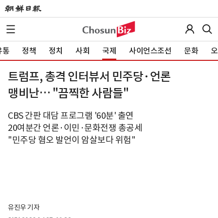
유통
정책
정치
사회
국제
사이언스조선
문화
오
트럼프, 총격 인터뷰서 민주당·언론
맹비난… "끔찍한 사람들"
CBS 간판 대담 프로그램 '60분' 출연
20여분간 언론·이민·문화전쟁 총공세
"민주당 혐오 발언이 암살보다 위험"
유진우 기자