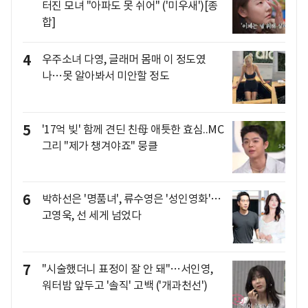
터진 모녀 "아파도 못 쉬어" ('미우새')[종
합]
4
우주소녀 다영, 글래머 몸매 이 정도였
나…못 알아봐서 미안할 정도
5
'17억 빚' 함께 견딘 친母 애틋한 효심..MC
그리 "제가 챙겨야죠" 뭉클
6
박하선은 '명품녀', 류수영은 '성인영화'…
고영욱, 선 세게 넘었다
7
"시술했더니 표정이 잘 안 돼"…서인영,
워터밤 앞두고 '솔직' 고백 ('개과천선')