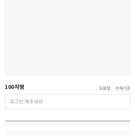
100자평
도움말
삭제기준