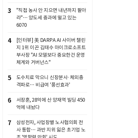
3
"직접 농사 안 지으면 내년까지 팔아
라"… 양도세 중과에 떨고 있는
6070
4
[인터뷰] 美 DARPA AI 사이버 챌린
지 1위 이끈 김태수 마이크로소프트
부사장 "AI 모델보다 중요한건 운영
체계와 거버넌스"
5
도수치료 막으니 신장분사·체외충
격파로… 비급여 '풍선효과'
6
서장훈, 28억에 산 양재역 빌딩 450
억에 내놨다
7
삼성전자, 사업장별 노사협의회 전
사 통합… 과반 지위 잃은 초기업 노
조 '영향력 만회' 시도