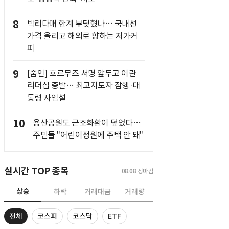
8
박리다매 한계 부딪혔나… 국내선
가격 올리고 해외로 향하는 저가커
피
9
[줌인] 호르무즈 서명 앞두고 이란
리더십 증발… 최고지도자 잠행·대
통령 사임설
10
용산공원도 근조화환이 덮었다…
주민들 "어린이정원에 주택 안 돼"
실시간 TOP 종목
08.08
장마감
상승
하락
거래대금
거래량
전체
코스피
코스닥
ETF