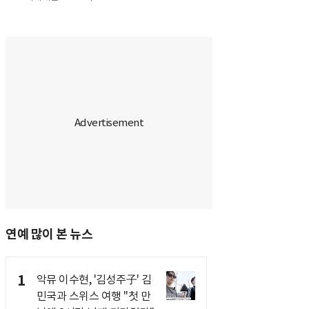
연예 많이 본 뉴스
1
악뮤 이수현, '김성주子' 김
민국과 스위스 여행 "첫 만