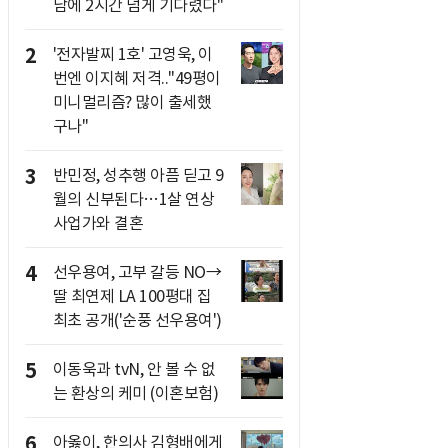
남에 2시간 넘게 기다렸다"
2
'전자발찌 1호' 고영욱, 이
번엔 이지혜 저격.."49평이
미니멀리즘? 많이 출세했
구나"
3
반민정, 성추행 아픔 딛고 9
월의 신부된다…1살 연상
사업가와 결혼
4
선우용여, 고부 갈등 NO→
딸 최연제 LA 100평대 집
최초 공개('순풍 선우용여')
5
이동욱과 tvN, 안 볼 수 없
는 환상의 케미 (이혼보험)
6
아옳이, 한의사 김형배에게