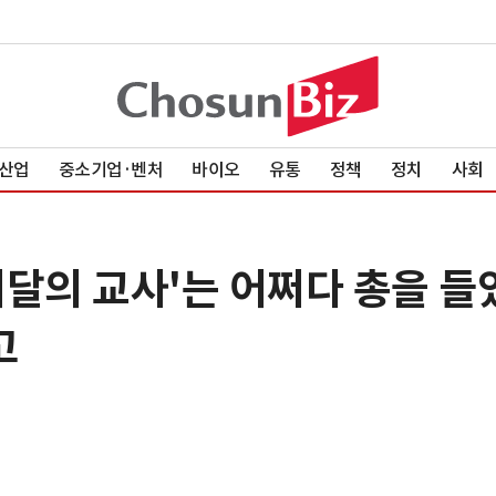
산업
중소기업·벤처
바이오
유통
정책
정치
사회
'이달의 교사'는 어쩌다 총을 
고