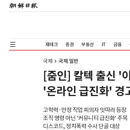
재테크
증권
부동산
IT
금융
국제
국제 일반
[줌인] 칼텍 출신 
'온라인 급진화' 경
고학력·안정 직업 피의자 잇따라 등장
조직 명령 아닌 '커뮤니티 급진화' 주목
디스코드, 정치폭력 수사 단골 대상