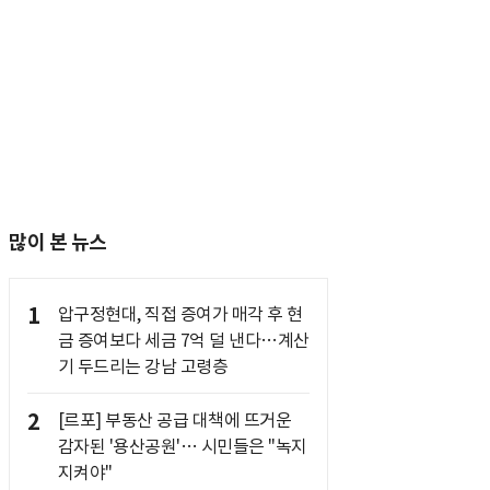
많이 본 뉴스
1
압구정현대, 직접 증여가 매각 후 현
금 증여보다 세금 7억 덜 낸다…계산
기 두드리는 강남 고령층
2
[르포] 부동산 공급 대책에 뜨거운
감자된 '용산공원'… 시민들은 "녹지
지켜야"