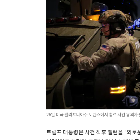
26일 미국 캘리포니아주 토런스에서 총격 사건 용의자 콜
트럼프 대통령은 사건 직후 앨런을 "외로운 늑대