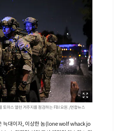
 토마스 앨런 거주지를 점검하는 FBI 요원. /연합뉴스
이자, 이상한 놈(lone wolf whack jo