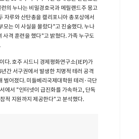
면 앨런의 누나는 비밀경호국과 메릴랜드주 몽고
 두 자루와 산탄총을 캘리포니아 총포상에서
 부모는 이 사실을 몰랐다"고 진술했다. 누나
 사격 훈련을 했다"고 밝혔다. 가족 누구도
.
다. 호주 시드니 경제평화연구소(IEP)가
 5년간 서구권에서 발생한 치명적 테러 공격
)에 의해 벌어졌다. 미들베리국제대학원 테러·극단
고서에서 "인터넷이 급진화를 가속하고, 단독
참적 지원까지 제공한다"고 분석했다.