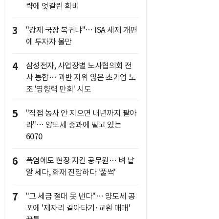
략에 엇갈린 희비
3
"강제 국장 복귀냐"… ISA 세제 개편
에 투자자 불만
4
삼성전자, 사업장별 노사협의회 전
사 통합… 과반 지위 잃은 초기업 노
조 '영향력 만회' 시도
5
"직접 농사 안 지으면 내년까지 팔아
라"… 양도세 중과에 떨고 있는
6070
6
폭염에도 현장 지킨 공무원… 벼 낱
알 세다, 화재 진압하다 '풀썩'
7
"그 세금 절대 못 낸다"… 양도세 공
포에 '제자리 갈아타기·교환 매매'