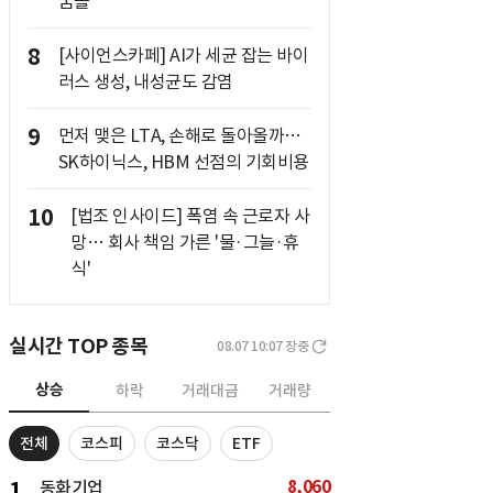
꿈틀
8
[사이언스카페] AI가 세균 잡는 바이
러스 생성, 내성균도 감염
9
먼저 맺은 LTA, 손해로 돌아올까…
SK하이닉스, HBM 선점의 기회비용
10
[법조 인사이드] 폭염 속 근로자 사
망… 회사 책임 가른 '물·그늘·휴
식'
실시간 TOP 종목
08.07 10:07
장중
상승
하락
거래대금
거래량
전체
코스피
코스닥
ETF
8,060
1
동화기업