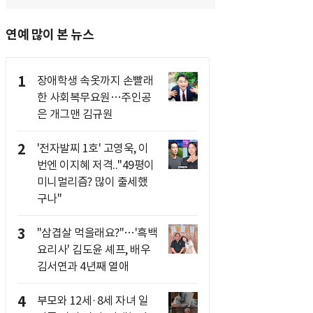
연예 많이 본 뉴스
1
장애학생 속옷까지 손빨래
한 사회복무요원…주인공
은 개그맨 김규원
2
'전자발찌 1호' 고영욱, 이
번엔 이지혜 저격.."49평이
미니멀리즘? 많이 출세했
구나"
3
"삼겹살 먹을래요?"…'흑백
요리사' 김도윤 셰프, 배우
김서연과 4년째 열애
4
부모와 12세·8세 자녀 일