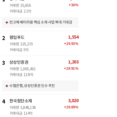
+
30
%
거래량
25,656
거래대금
2.1억
전고체 배터리용 핵심 소재 사업 확대 기대감
1,554
2
윙입푸드
+
29.93
%
거래량
325,370
거래대금
5억
1,203
3
상상인증권
+
29.91
%
거래량
1,065,461
거래대금
12.8억
수협은행, 상상인증권 인수 추진
3,020
4
한국첨단소재
+
29.89
%
거래량
3,848,138
거래대금
114억