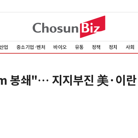
산업
중소기업·벤처
바이오
유통
정책
정치
사회
km 봉쇄"… 지지부진 美·이