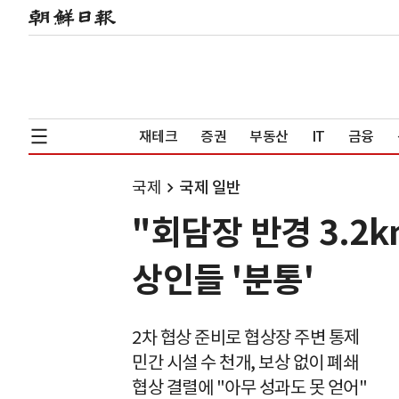
재테크
증권
부동산
IT
금융
국제
국제 일반
"회담장 반경 3.2
상인들 '분통'
2차 협상 준비로 협상장 주변 통제
민간 시설 수 천개, 보상 없이 폐쇄
협상 결렬에 "아무 성과도 못 얻어"