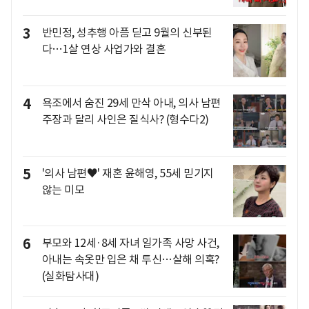
3
반민정, 성추행 아픔 딛고 9월의 신부된
다…1살 연상 사업가와 결혼
4
욕조에서 숨진 29세 만삭 아내, 의사 남편
주장과 달리 사인은 질식사? (형수다2)
5
'의사 남편♥' 재혼 윤해영, 55세 믿기지
않는 미모
6
부모와 12세·8세 자녀 일가족 사망 사건,
아내는 속옷만 입은 채 투신…살해 의혹?
(실화탐사대)