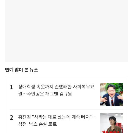
연예 많이 본 뉴스
1
장애학생 속옷까지 손빨래한 사회복무요
원…주인공은 개그맨 김규원
2
홍진경 "사라는 대로 샀는데 계속 빠져"…
삼전·닉스 손실 토로