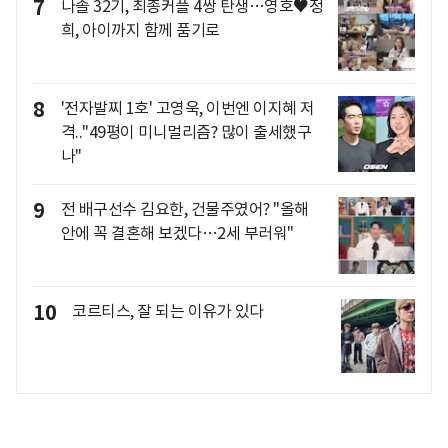
7
나솔 32기, 최종커플 4쌍 탄생…영호♥정
희, 아이까지 함께 품기로
8
'전자발찌 1호' 고영욱, 이번엔 이지혜 저
격.."49평이 미니멀리즘? 많이 출세했구
나"
9
전 배구선수 김요한, 건물주였어? "올해
안에 꼭 결혼해 보겠다…2세 부러워"
10
코르티스, 잘 되는 이유가 있다