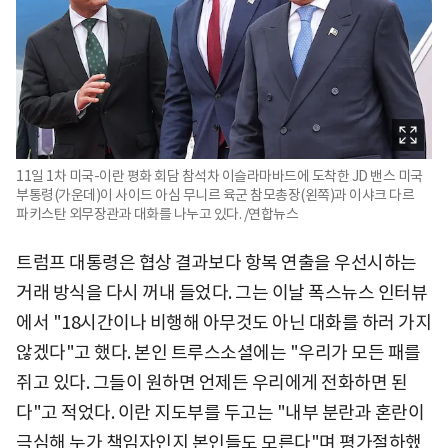
11일 1차 미국-이란 평화 회담 참석차 이슬라마바드에 도착한 JD 밴스 미국
부통령(가운데)이 사이드 아심 무니르 육군 참모총장(왼쪽)과 이샤크 다르
파키스탄 외무장관과 대화를 나누고 있다. /연합뉴스
트럼프 대통령은 협상 결과보다 항복 연출을 우선시하는
거래 방식을 다시 꺼내 들었다. 그는 이날 폭스뉴스 인터뷰
에서 "18시간이나 비행해 아무것도 아닌 대화를 하러 가지
않겠다"고 했다. 본인 트루스소셜에는 "우리가 모든 패를
쥐고 있다. 그들이 원하면 언제든 우리에게 전화하면 된
다"고 적었다. 이란 지도부를 두고는 "내부 분란과 혼란이
극심해 누가 책임자인지 본인들도 모른다"며 평가절하했