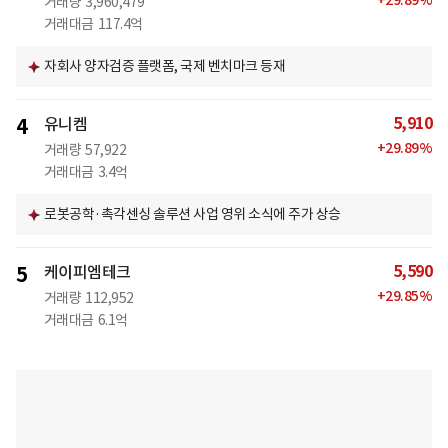
+
29.89
%
거래량
3,960,479
거래대금
117.4억
자회사 양자검증 플랫폼, 국제 벤치마크 등재
5,910
4
유니켐
+
29.89
%
거래량
57,922
거래대금
3.4억
로봇공학·촉각센싱 솔루션 사업 영위 소식에 주가 상승
5,590
5
케이피엠테크
+
29.85
%
거래량
112,952
거래대금
6.1억