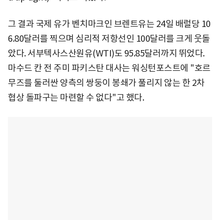
그 결과 국제 유가 벤치마크인 브렌트유는 24일 배럴당 10
6.80달러를 찍으며 심리적 저항선인 100달러를 크게 웃돌
았다. 서부텍사스산원유(WTI)도 95.85달러까지 뛰었다.
마수드 칸 전 주미 파키스탄 대사는 워싱턴포스트에 "호르
무즈를 둘러싼 양측의 쌍둥이 봉쇄가 풀리지 않는 한 2차
협상 돌파구는 마련할 수 없다"고 했다.