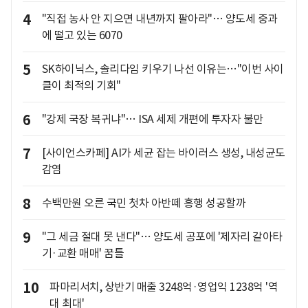
4
"직접 농사 안 지으면 내년까지 팔아라"… 양도세 중과
에 떨고 있는 6070
5
SK하이닉스, 솔리다임 키우기 나선 이유는…"이번 사이
클이 최적의 기회"
6
"강제 국장 복귀냐"… ISA 세제 개편에 투자자 불만
7
[사이언스카페] AI가 세균 잡는 바이러스 생성, 내성균도
감염
8
수백만원 오른 국민 첫차 아반떼 흥행 성공할까
9
"그 세금 절대 못 낸다"… 양도세 공포에 '제자리 갈아타
기·교환 매매' 꿈틀
10
파마리서치, 상반기 매출 3248억·영업익 1238억 '역
대 최대'