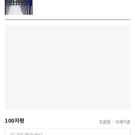
100자평
도움말
삭제기준