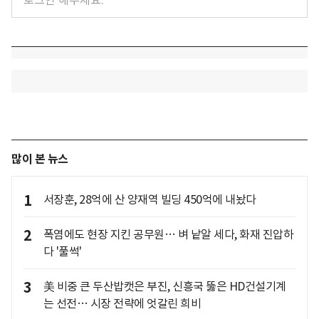
많이 본 뉴스
1
서장훈, 28억에 산 양재역 빌딩 450억에 내놨다
2
폭염에도 현장 지킨 공무원… 벼 낱알 세다, 화재 진압하
다 '풀썩'
3
美 비중 큰 두산밥캣은 부진, 신흥국 뚫은 HD건설기계
는 선전… 시장 전략에 엇갈린 희비