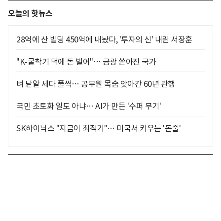
오늘의 핫뉴스
28억에 산 빌딩 450억에 내놨다, '투자의 신' 내린 서장훈
"K-굴착기 덕에 돈 벌어"… 금광 쏟아진 국가
벼 낱알 세다 풀썩… 공무원 목숨 앗아간 60년 관행
국민 초토화 일도 아냐… AI가 만든 '수퍼 무기'
SK하이닉스 "지금이 최적기"… 미국서 키우는 '돈줄'