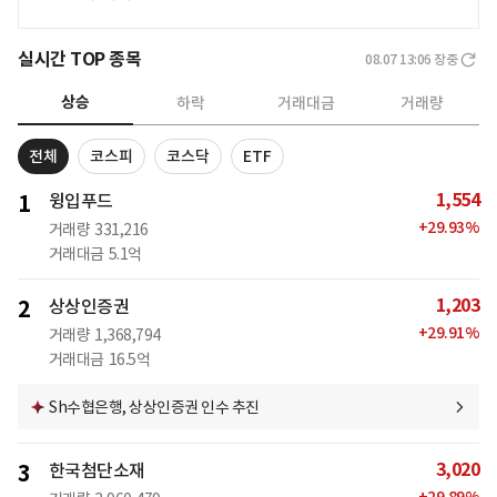
실시간 TOP 종목
08.07 13:06
장중
상승
하락
거래대금
거래량
전체
코스피
코스닥
ETF
1,554
1
윙입푸드
+
29.93
%
거래량
331,216
거래대금
5.1억
1,203
2
상상인증권
+
29.91
%
거래량
1,368,794
거래대금
16.5억
Sh수협은행, 상상인증권 인수 추진
3,020
3
한국첨단소재