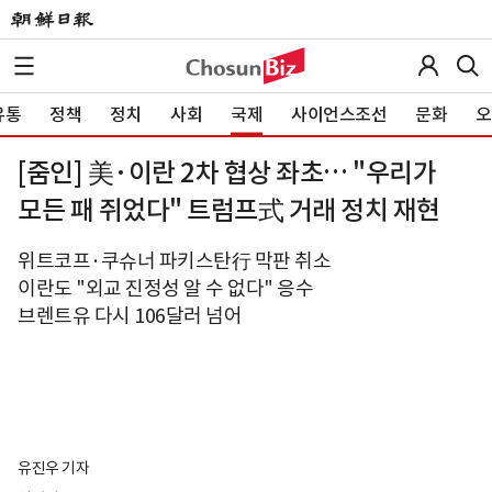
유통
정책
정치
사회
국제
사이언스조선
문화
오
[줌인] 美·이란 2차 협상 좌초… "우리가
모든 패 쥐었다" 트럼프式 거래 정치 재현
위트코프·쿠슈너 파키스탄行 막판 취소
이란도 "외교 진정성 알 수 없다" 응수
브렌트유 다시 106달러 넘어
유진우 기자