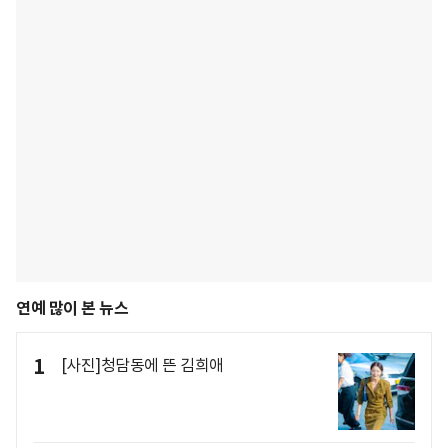
연예 많이 본 뉴스
1
[사진]청담동에 뜬 김희애