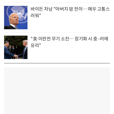
바이든 차남 "아버지 암 전이… 매우 고통스
러워"
"美 이란전 무기 소진… 장기화 시 중·러에
유리"