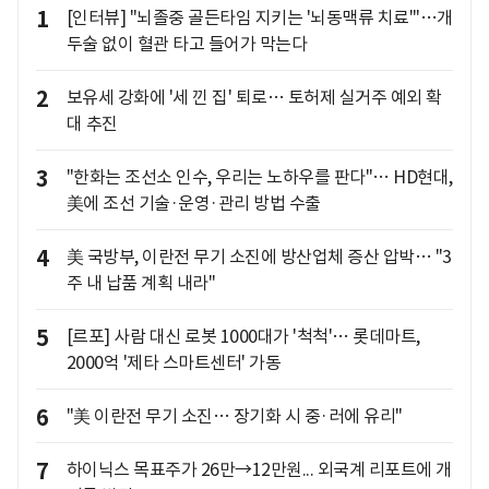
1
[인터뷰] "뇌졸중 골든타임 지키는 '뇌동맥류 치료'"…개
두술 없이 혈관 타고 들어가 막는다
2
보유세 강화에 '세 낀 집' 퇴로… 토허제 실거주 예외 확
대 추진
3
"한화는 조선소 인수, 우리는 노하우를 판다"… HD현대,
美에 조선 기술·운영·관리 방법 수출
4
美 국방부, 이란전 무기 소진에 방산업체 증산 압박… "3
주 내 납품 계획 내라"
5
[르포] 사람 대신 로봇 1000대가 '척척'… 롯데마트,
2000억 '제타 스마트센터' 가동
6
"美 이란전 무기 소진… 장기화 시 중·러에 유리"
7
하이닉스 목표주가 26만→12만원... 외국계 리포트에 개