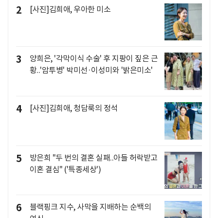
2
[사진]김희애, 우아한 미소
3
양희은, '각막이식 수술' 후 지팡이 짚은 근
황..'암투병' 박미선·이성미와 '밝은미소'
4
[사진]김희애, 청담룩의 정석
5
방은희 "두 번의 결혼 실패..아들 허락받고
이혼 결심" ('특종세상')
6
블랙핑크 지수, 사막을 지배하는 순백의