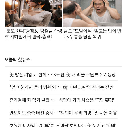
오늘의 핫뉴스
美 방산 기업도 '깜짝'… K조선, 美 배 띄울 구원투수로 등장
"말 어눌하면 빨리 병원 와라" 韓 매년 10만명 걸리는 질환
휴가철에 회 먹기 글렀네… 폭염에 가격 치솟은 '국민 횟감'
반도체도 쭉쭉 빠진 증시… "외인이 우리 희망" 말 나온 이유
보유한 미사일 1700발 뿐… 바닥 보인다는 美 무기고 '위태'