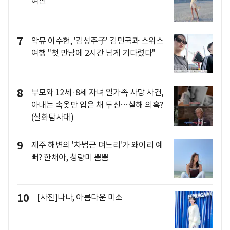
여신
7
악뮤 이수현, '김성주子' 김민국과 스위스
여행 "첫 만남에 2시간 넘게 기다렸다"
8
부모와 12세·8세 자녀 일가족 사망 사건,
아내는 속옷만 입은 채 투신…살해 의혹?
(실화탐사대)
9
제주 해변의 '차범근 며느리'가 왜이리 예
뻐? 한채아, 청량미 뿜뿜
10
[사진]나나, 아름다운 미소