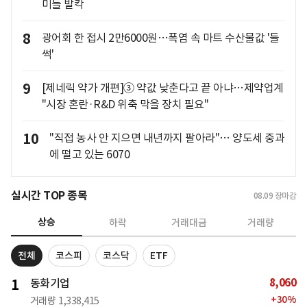
미들 발칵
8
광어회 한 접시 2만6000원…폭염 속 마트 수산물값 '들
썩'
9
[제네릭 약가 개편]③ 약값 낮춘다고 끝 아냐…제약업계
"시장 혼란·R&D 위축 막을 장치 필요"
10
"직접 농사 안 지으면 내년까지 팔아라"… 양도세 중과
에 떨고 있는 6070
실시간 TOP 종목
08.09
장마감
상승
하락
거래대금
거래량
전체
코스피
코스닥
ETF
8,060
1
동화기업
+
30
%
거래량
1,338,415