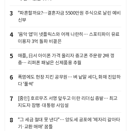
3
"파혼할까요?…결혼자금 5500만원 주식으로 날린 예비
신부
4
'음악 앱'이 넷플릭스와 어깨 나란히… 스포티파이 유료
이용자 3억 돌파 비결은
5
애플, 日서 아이폰 가격 올리자 중고폰 주문량 2배 껑
충… 리퍼폰 패널은 신제품용 추월
6
폭염에도 현장 지킨 공무원… 벼 낱알 세다, 화재 진압하
다 '풀썩'
7
[줌인] 호르무즈 서명 앞두고 이란 리더십 증발… 최고
지도자 잠행·대통령 사임설
8
"그 세금 절대 못 낸다"… 양도세 공포에 '제자리 갈아타
기·교환 매매' 꿈틀