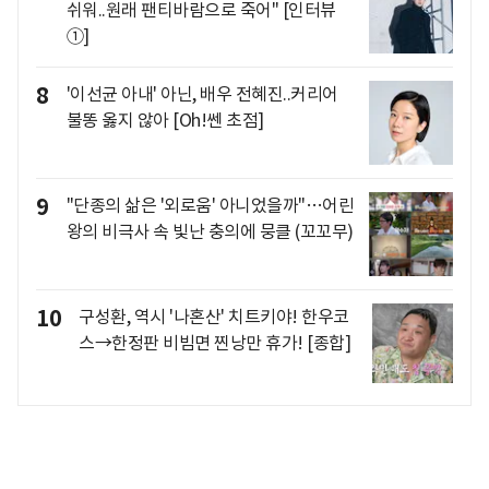
쉬워..원래 팬티바람으로 죽어" [인터뷰
①]
8
'이선균 아내' 아닌, 배우 전혜진..커리어
불똥 옳지 않아 [Oh!쎈 초점]
9
"단종의 삶은 '외로움' 아니었을까"…어린
왕의 비극사 속 빛난 충의에 뭉클 (꼬꼬무)
10
구성환, 역시 '나혼산' 치트키야! 한우코
스→한정판 비빔면 찐낭만 휴가! [종합]