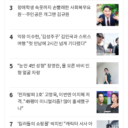
3
장애학생 속옷까지 손빨래한 사회복무요
원…주인공은 개그맨 김규원
4
악뮤 이수현, '김성주子' 김민국과 스위스
여행 "첫 만남에 2시간 넘게 기다렸다"
5
"눈만 4번 성형" 장영란, 물 오른 바비 인
형 얼굴 자랑
6
'전자발찌 1호' 고영욱, 이번엔 이지혜 저
격.."49평이 미니멀리즘? 많이 출세했구
나"
7
'킬러들의 쇼핑몰' 박지빈 "캐릭터 서사 아