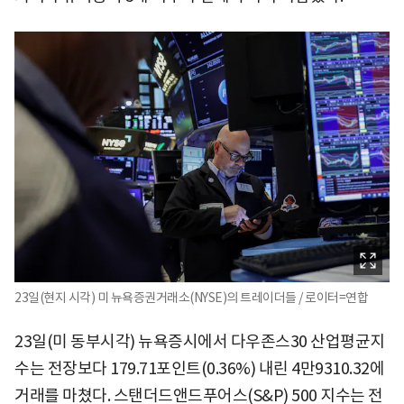
23일(현지 시각) 미 뉴욕증권거래소(NYSE)의 트레이더들 / 로이터=연합
23일(미 동부시각) 뉴욕증시에서 다우존스30 산업평균지
수는 전장보다 179.71포인트(0.36%) 내린 4만9310.32에
거래를 마쳤다. 스탠더드앤드푸어스(S&P) 500 지수는 전