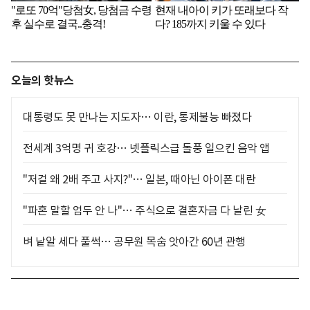
오늘의 핫뉴스
대통령도 못 만나는 지도자… 이란, 통제불능 빠졌다
전세계 3억명 귀 호강… 넷플릭스급 돌풍 일으킨 음악 앱
"저걸 왜 2배 주고 사지?"… 일본, 때아닌 아이폰 대란
"파혼 말할 엄두 안 나"… 주식으로 결혼자금 다 날린 女
벼 낱알 세다 풀썩… 공무원 목숨 앗아간 60년 관행