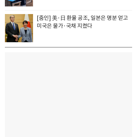
[줌인] 美·日 환율 공조, 일본은 명분 얻고
미국은 물가·국채 지켰다