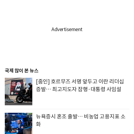
국제 많이 본 뉴스
[줌인] 호르무즈 서명 앞두고 이란 리더십
증발… 최고지도자 잠행·대통령 사임설
뉴욕증시 혼조 출발… 비농업 고용지표 소
화