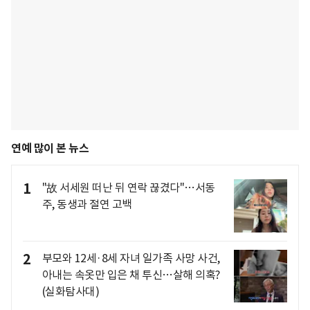
연예 많이 본 뉴스
1
"故 서세원 떠난 뒤 연락 끊겼다"…서동
주, 동생과 절연 고백
2
부모와 12세·8세 자녀 일가족 사망 사건,
아내는 속옷만 입은 채 투신…살해 의혹?
(실화탐사대)