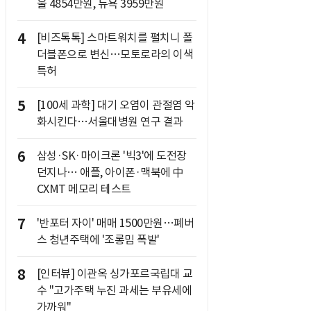
울 4854만원, 뉴욕 3959만원
4
[비즈톡톡] 스마트워치를 펼치니 폴
더블폰으로 변신…모토로라의 이색
특허
5
[100세 과학] 대기 오염이 관절염 악
화시킨다…서울대병원 연구 결과
6
삼성·SK·마이크론 '빅3'에 도전장
던지나… 애플, 아이폰·맥북에 中
CXMT 메모리 테스트
7
'반포터 자이' 매매 1500만원…폐버
스 청년주택에 '조롱밈 폭발'
8
[인터뷰] 이관옥 싱가포르국립대 교
수 "고가주택 누진 과세는 부유세에
가까워"