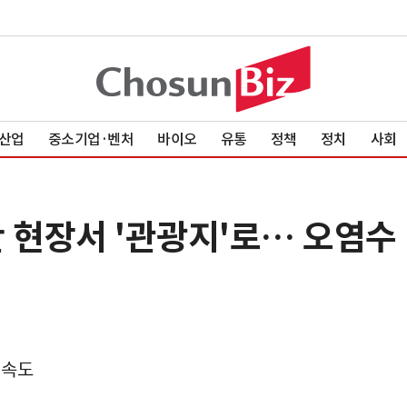
산업
중소기업·벤처
바이오
유통
정책
정치
사회
난 현장서 '관광지'로… 오염수
 속도