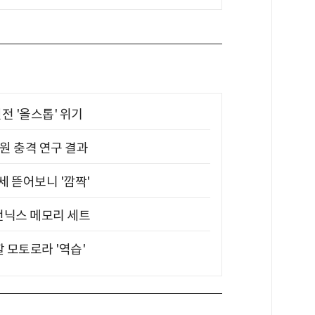
전 '올스톱' 위기
원 충격 연구 결과
 뜯어보니 '깜짝'
전닉스 메모리 세트
할 모토로라 '역습'