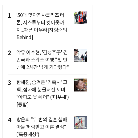
1
'50대 맞아?' 샤를리즈 테
론, 시스루부터 컷아웃까
지...패션 아우라[지형준의
Behind]
2
악뮤 이수현, '김성주子' 김
민국과 스위스 여행 "첫 만
남에 2시간 넘게 기다렸다"
3
한혜진, 숨겨온 '가족사' 고
백..점사에 눈물터진 모녀
"아파도 못 쉬어" ('미우새')
[종합]
4
방은희 "두 번의 결혼 실패..
아들 허락받고 이혼 결심"
('특종세상')