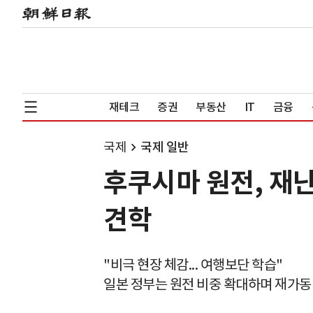
재테크
증권
부동산
IT
금융
국제
국제 일반
후쿠시마 원전, 재
견학
"비극 현장 체감... 여행보단 학습"
일본 정부는 원전 비중 확대하며 재가동