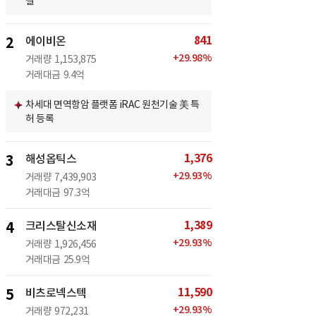
결
841
2
에이비온
+
29.98
%
거래량
1,153,875
거래대금
9.4억
차세대 면역항암 플랫폼 iRAC 원천기술 美 특
허 등록
1,376
3
해성옵틱스
+
29.93
%
거래량
7,439,903
거래대금
97.3억
1,389
4
크리스탈신소재
+
29.93
%
거래량
1,926,456
거래대금
25.9억
11,590
5
비츠로넥스텍
+
29.93
%
거래량
972,231