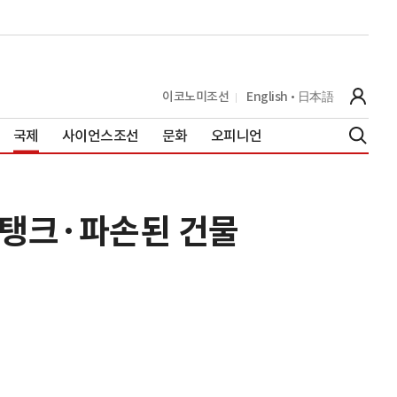
이코노미조선
English
日本語
국제
사이언스조선
문화
오피니언
 탱크·파손된 건물