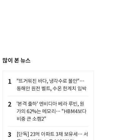
많이 본 뉴스
1
"뜨거워진 바다, 냉각수로 불안"…
동해안 원전 벨트, 수온 한계치 임박
2
'본격 출하' 엔비디아 베라 루빈, 원
가의 62%는 메모리… "HBM4보다
비중 큰 소캠2"
3
[단독] 23억 아파트 3채 보유세… 서