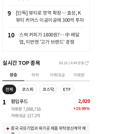
9
[단독] 뷰티로 영역 확장… 효성, K
뷰티 커머스 이공이공에 300억 투자
10
스벅 커피가 1800원?… 中 배달
앱, 이번엔 '고가 브랜드' 경쟁
실시간 TOP 종목
08.10 14:44
장중
상승
하락
거래대금
거래량
전체
코스피
코스닥
ETF
2,020
1
윙입푸드
+
29.99
%
거래량
7,068,716
거래대금
127.2억
중국 국유기업과 육가공 제품 위탁생산계약 체