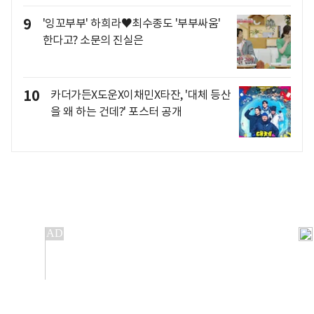
9
'잉꼬부부' 하희라♥최수종도 '부부싸움'
한다고? 소문의 진실은
10
카더가든X도운X이채민X타잔, '대체 등산
을 왜 하는 건데?' 포스터 공개
개인정보처리방침
앱설치(Android)
본 사이트의 주가 시세정보는 정보 제공 목적이며, 오류가