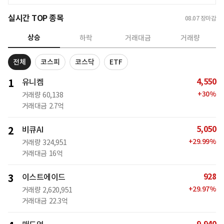
실시간 TOP 종목
08.07
장마감
상승
하락
거래대금
거래량
전체
코스피
코스닥
ETF
4,550
1
유니켐
+
30
%
거래량
60,138
거래대금
2.7억
5,050
2
비큐AI
+
29.99
%
거래량
324,951
거래대금
16억
928
3
이스트에이드
+
29.97
%
거래량
2,620,951
거래대금
22.3억