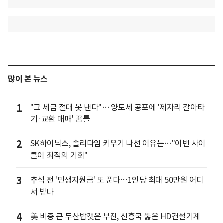
많이 본 뉴스
1
"그 세금 절대 못 낸다"… 양도세 공포에 '제자리 갈아타
기·교환 매매' 꿈틀
2
SK하이닉스, 솔리다임 키우기 나선 이유는…"이번 사이
클이 최적의 기회"
3
추석 전 '민생지원금' 또 푼다…1인당 최대 50만원 어디
서 받나
4
美 비중 큰 두산밥캣은 부진, 신흥국 뚫은 HD건설기계