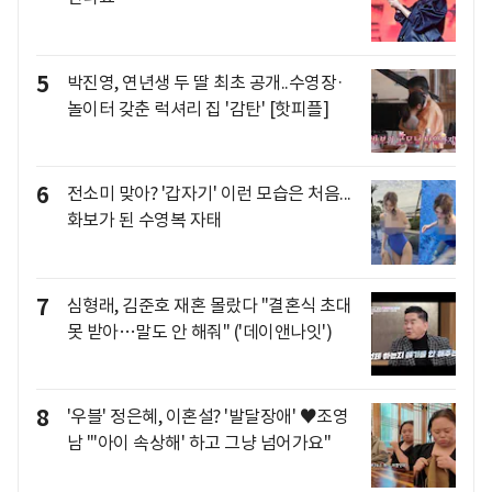
5
박진영, 연년생 두 딸 최초 공개..수영장·
놀이터 갖춘 럭셔리 집 '감탄' [핫피플]
6
전소미 맞아? '갑자기' 이런 모습은 처음...
화보가 된 수영복 자태
7
심형래, 김준호 재혼 몰랐다 "결혼식 초대
못 받아…말도 안 해줘" ('데이앤나잇')
8
'우블' 정은혜, 이혼설? '발달장애' ♥조영
남 "'아이 속상해' 하고 그냥 넘어가요"