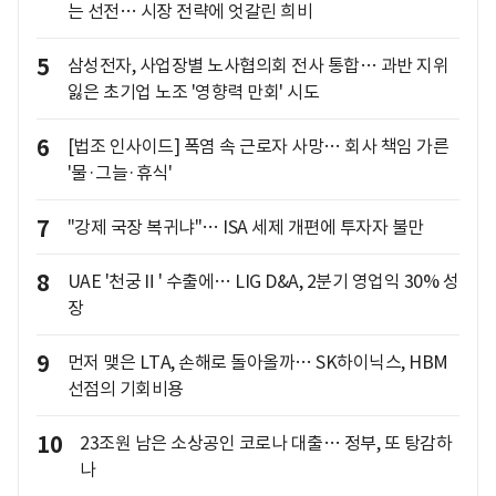
는 선전… 시장 전략에 엇갈린 희비
5
삼성전자, 사업장별 노사협의회 전사 통합… 과반 지위
잃은 초기업 노조 '영향력 만회' 시도
6
[법조 인사이드] 폭염 속 근로자 사망… 회사 책임 가른
'물·그늘·휴식'
7
"강제 국장 복귀냐"… ISA 세제 개편에 투자자 불만
8
UAE '천궁Ⅱ' 수출에… LIG D&A, 2분기 영업익 30% 성
장
9
먼저 맺은 LTA, 손해로 돌아올까… SK하이닉스, HBM
선점의 기회비용
10
23조원 남은 소상공인 코로나 대출… 정부, 또 탕감하
나