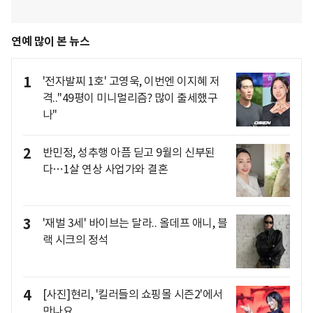
연예 많이 본 뉴스
1
'전자발찌 1호' 고영욱, 이번엔 이지혜 저
격.."49평이 미니멀리즘? 많이 출세했구
나"
2
반민정, 성추행 아픔 딛고 9월의 신부된
다…1살 연상 사업가와 결혼
3
'재벌 3세' 바이브는 달라.. 올데프 애니, 블
랙 시크의 정석
4
[사진]현리, '킬러들의 쇼핑몰 시즌2'에서
만나요