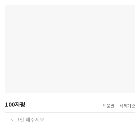
100자평
도움말
삭제기준