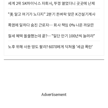
세계 2위 SK하이닉스 자회사, 뚜껑 열었더니 곳곳에 난제
"美 말고 여기가 노다지" 2분기 돈벼락 맞은 K건설기계사
폭염에 일하다 숨진 근로자… 회사 책임 0% 나온 까닭은
절세 혜택 쏠쏠했는데 끝?… "일단 만기 100년씩 늘려라"
노후 위해 사둔 땅도 팔라? 6070에게 닥쳐올 '세금 폭탄'