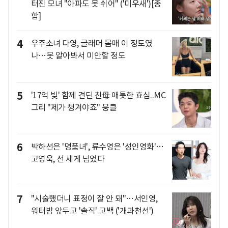
터진 모녀 "아파도 못 쉬어" ('미우새')[종
합]
4
우주소녀 다영, 글래머 몸매 이 정도였
나…못 알아봐서 미안할 정도
5
'17억 빚' 함께 견딘 친母 애틋한 효심..MC
그리 "제가 챙겨야죠" 뭉클
6
박하선은 '명품녀', 류수영은 '성인영화'…
고영욱, 선 세게 넘었다
7
"시술했더니 표정이 잘 안 돼"…서인영,
워터밤 앞두고 '솔직' 고백 ('개과천선')