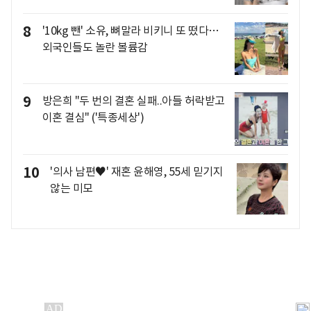
8
'10kg 뺀' 소유, 뼈말라 비키니 또 떴다…
외국인들도 놀란 볼륨감
9
방은희 "두 번의 결혼 실패..아들 허락받고
이혼 결심" ('특종세상')
10
'의사 남편♥' 재혼 윤해영, 55세 믿기지
않는 미모