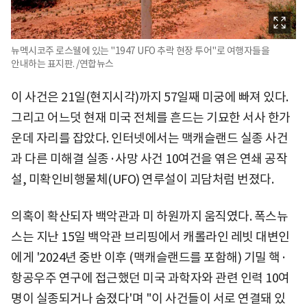
뉴멕시코주 로스웰에 있는 "1947 UFO 추락 현장 투어"로 여행자들을
안내하는 표지판. /연합뉴스
이 사건은 21일(현지시각)까지 57일째 미궁에 빠져 있다.
그리고 어느덧 현재 미국 전체를 흔드는 기묘한 서사 한가
운데 자리를 잡았다. 인터넷에서는 맥캐슬랜드 실종 사건
과 다른 미해결 실종·사망 사건 10여건을 엮은 연쇄 공작
설, 미확인비행물체(UFO) 연루설이 괴담처럼 번졌다.
의혹이 확산되자 백악관과 미 하원까지 움직였다. 폭스뉴
스는 지난 15일 백악관 브리핑에서 캐롤라인 레빗 대변인
에게 '2024년 중반 이후 (맥캐슬랜드를 포함해) 기밀 핵·
항공우주 연구에 접근했던 미국 과학자와 관련 인력 10여
명이 실종되거나 숨졌다'며 "이 사건들이 서로 연결돼 있