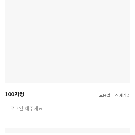
100자평
도움말
삭제기준