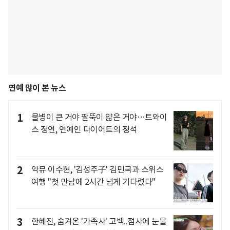
연예 많이 본 뉴스
1
물병이 큰 거야 팔뚝이 얇은 거야…트와이
스 정연, 연예인 다이어트의 정석
2
악뮤 이수현, '김성주子' 김민국과 스위스
여행 "첫 만남에 2시간 넘게 기다렸다"
3
한혜진, 숨겨온 '가족사' 고백..점사에 눈물