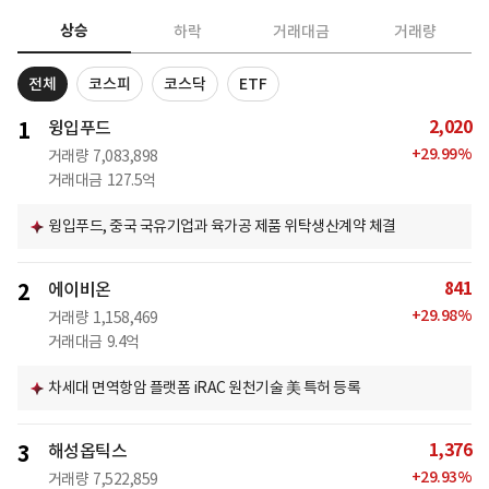
상승
하락
거래대금
거래량
전체
코스피
코스닥
ETF
2,020
1
윙입푸드
+
29.99
%
거래량
7,083,898
거래대금
127.5억
윙입푸드, 중국 국유기업과 육가공 제품 위탁생산계약 체결
841
2
에이비온
+
29.98
%
거래량
1,158,469
거래대금
9.4억
차세대 면역항암 플랫폼 iRAC 원천기술 美 특허 등록
1,376
3
해성옵틱스
+
29.93
%
거래량
7,522,859