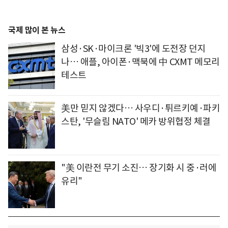
국제 많이 본 뉴스
삼성·SK·마이크론 '빅3'에 도전장 던지
나… 애플, 아이폰·맥북에 中 CXMT 메모리
테스트
美만 믿지 않겠다… 사우디·튀르키예·파키
스탄, '무슬림 NATO' 메카 방위협정 체결
"美 이란전 무기 소진… 장기화 시 중·러에
유리"