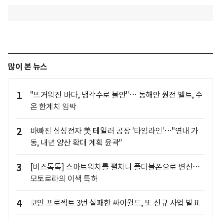
많이 본 뉴스
1
"뜨거워진 바다, 냉각수로 불안"… 동해안 원전 벨트, 수
온 한계치 임박
2
바빠진 삼성전자 美 테일러 공장 '타임라인'…"연내 가
동, 내년 양산 확대 계획 윤곽"
3
[비즈톡톡] 스마트워치를 펼치니 폴더블폰으로 변신…
모토로라의 이색 특허
4
코인 프로젝트 3번 실패한 싸이월드, 또 신규 사업 발표