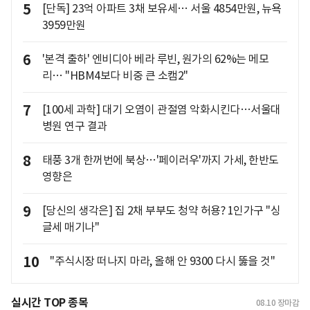
5
[단독] 23억 아파트 3채 보유세… 서울 4854만원, 뉴욕
3959만원
6
'본격 출하' 엔비디아 베라 루빈, 원가의 62%는 메모
리… "HBM4보다 비중 큰 소캠2"
7
[100세 과학] 대기 오염이 관절염 악화시킨다…서울대
병원 연구 결과
8
태풍 3개 한꺼번에 북상…'페이러우'까지 가세, 한반도
영향은
9
[당신의 생각은] 집 2채 부부도 청약 허용? 1인가구 "싱
글세 매기나"
10
"주식시장 떠나지 마라, 올해 안 9300 다시 뚫을 것"
실시간 TOP 종목
08.10
장마감