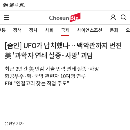
유통
정책
정치
사회
국제
사이언스조선
문화
오
[줌인] UFO가 납치했나… 백악관까지 번진
美 '과학자 연쇄 실종·사망' 괴담
최근 2년간 美 민감 기술 인력 연쇄 실종·사망
항공우주·핵·국방 관련자 10여명 연루
FBI "연결고리 찾는 작업 주도"
유진우 기자