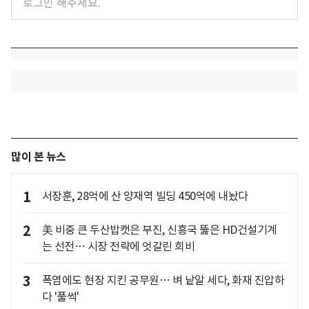
많이 본 뉴스
1
서장훈, 28억에 산 양재역 빌딩 450억에 내놨다
2
美 비중 큰 두산밥캣은 부진, 신흥국 뚫은 HD건설기계
는 선전… 시장 전략에 엇갈린 희비
3
폭염에도 현장 지킨 공무원… 벼 낱알 세다, 화재 진압하
다 '풀썩'