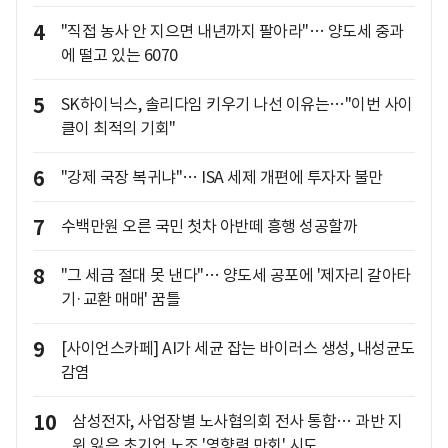
4
"직접 농사 안 지으면 내년까지 팔아라"… 양도세 중과
에 떨고 있는 6070
5
SK하이닉스, 솔리다임 키우기 나선 이유는…"이번 사이
클이 최적의 기회"
6
"강제 국장 복귀냐"… ISA 세제 개편에 투자자 불만
7
수백만원 오른 국민 첫차 아반떼 흥행 성공할까
8
"그 세금 절대 못 낸다"… 양도세 공포에 '제자리 갈아타
기·교환 매매' 꿈틀
9
[사이언스카페] AI가 세균 잡는 바이러스 생성, 내성균도
감염
10
삼성전자, 사업장별 노사협의회 전사 통합… 과반 지
위 잃은 초기업 노조 '영향력 만회' 시도