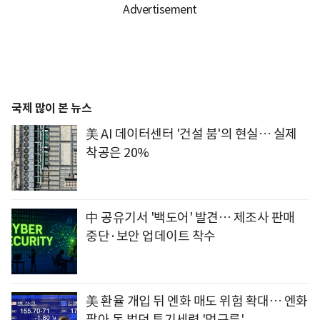
국제 많이 본 뉴스
美 AI 데이터센터 '건설 붐'의 현실… 실제
착공은 20%
中 공유기서 '백도어' 발견… 제조사 판매
중단·보안 업데이트 착수
美 환율 개입 뒤 엔화 매도 위험 확대… 엔화
팔아 돈 벌던 투기세력 '먹구름'