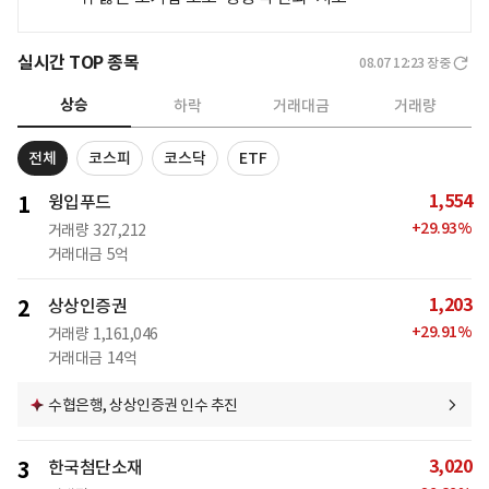
실시간 TOP 종목
08.07 12:23
장중
상승
하락
거래대금
거래량
전체
코스피
코스닥
ETF
1,554
1
윙입푸드
+
29.93
%
거래량
327,212
거래대금
5억
1,203
2
상상인증권
+
29.91
%
거래량
1,161,046
거래대금
14억
수협은행, 상상인증권 인수 추진
3,020
3
한국첨단소재