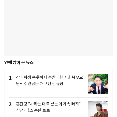
연예 많이 본 뉴스
1
장애학생 속옷까지 손빨래한 사회복무요
원…주인공은 개그맨 김규원
2
홍진경 "사라는 대로 샀는데 계속 빠져"…
삼전·닉스 손실 토로