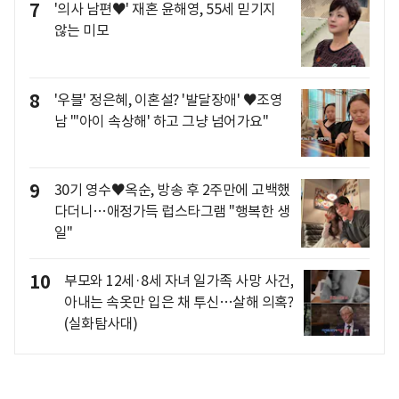
7
'의사 남편♥' 재혼 윤해영, 55세 믿기지
않는 미모
8
'우블' 정은혜, 이혼설? '발달장애' ♥조영
남 "'아이 속상해' 하고 그냥 넘어가요"
9
30기 영수♥옥순, 방송 후 2주만에 고백했
다더니…애정가득 럽스타그램 "행복한 생
일"
10
부모와 12세·8세 자녀 일가족 사망 사건,
아내는 속옷만 입은 채 투신…살해 의혹?
(실화탐사대)