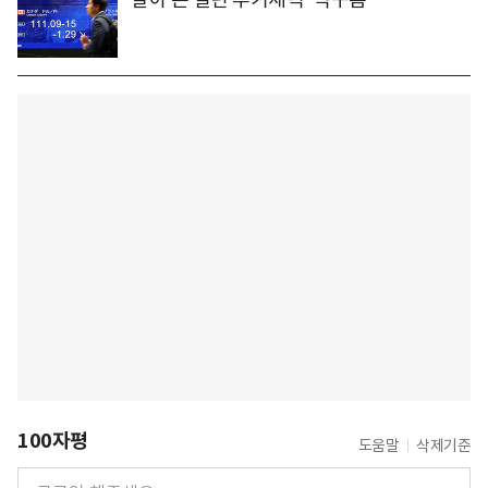
100자평
도움말
삭제기준