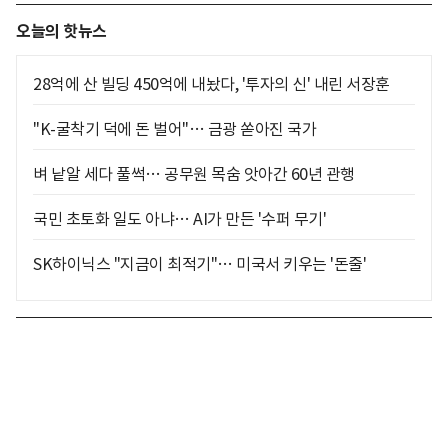
오늘의 핫뉴스
28억에 산 빌딩 450억에 내놨다, '투자의 신' 내린 서장훈
"K-굴착기 덕에 돈 벌어"… 금광 쏟아진 국가
벼 낱알 세다 풀썩… 공무원 목숨 앗아간 60년 관행
국민 초토화 일도 아냐… AI가 만든 '수퍼 무기'
SK하이닉스 "지금이 최적기"… 미국서 키우는 '돈줄'