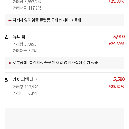
+
29.89
%
거래량
3,952,242
거래대금
117.2억
자회사 양자검증 플랫폼 국제 벤치마크 등재
5,910
4
유니켐
+
29.89
%
거래량
57,855
거래대금
3.4억
로봇공학·촉각센싱 솔루션 사업 영위 소식에 주가 상승
5,590
5
케이피엠테크
+
29.85
%
거래량
112,920
거래대금
6.1억