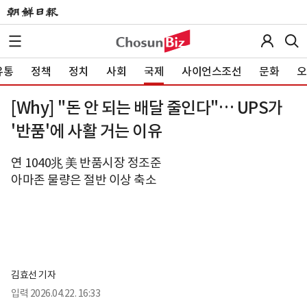
유통
정책
정치
사회
국제
사이언스조선
문화
오
[Why] "돈 안 되는 배달 줄인다"… UPS가
'반품'에 사활 거는 이유
연 1040兆 美 반품시장 정조준
아마존 물량은 절반 이상 축소
김효선 기자
입력
2026.04.22. 16:33