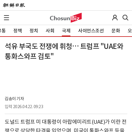
유통
정책
정치
사회
국제
사이언스조선
문화
오
석유 부국도 전쟁에 휘청… 트럼프 "UAE와
통화스와프 검토"
김송이 기자
입력
2026.04.22. 09:23
도널드 트럼프 미 대통령이 아랍에미리트(UAE)가 이란 전
쟁으로 상당한 타격을 입었으며, 미국이 통화스와프 등을