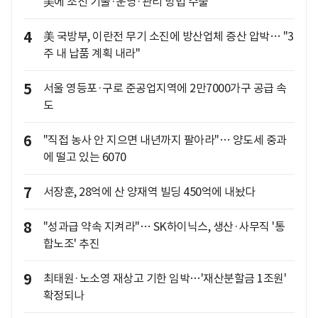
美에 조선 기술·운영·관리 방법 수출
4
美 국방부, 이란전 무기 소진에 방산업체 증산 압박… "3
주 내 납품 계획 내라"
5
서울 영등포·구로 준공업지역에 2만7000가구 공급 속
도
6
"직접 농사 안 지으면 내년까지 팔아라"… 양도세 중과
에 떨고 있는 6070
7
서장훈, 28억에 산 양재역 빌딩 450억에 내놨다
8
"성과급 약속 지켜라"… SK하이닉스, 생산·사무직 '통
합노조' 추진
9
최태원·노소영 재상고 기한 임박…'재산분할금 1조원'
확정되나