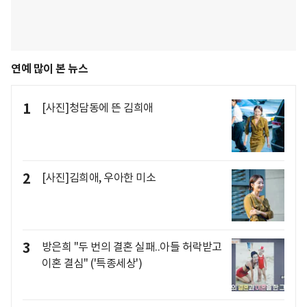
연예 많이 본 뉴스
1
[사진]청담동에 뜬 김희애
2
[사진]김희애, 우아한 미소
3
방은희 "두 번의 결혼 실패..아들 허락받고
이혼 결심" ('특종세상')