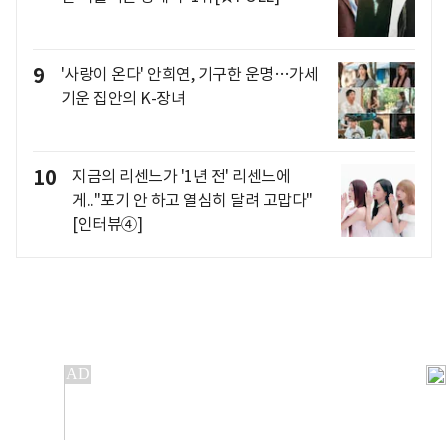
9
'사랑이 온다' 안희연, 기구한 운명…가세
기운 집안의 K-장녀
10
지금의 리센느가 '1년 전' 리센느에
게.."포기 안 하고 열심히 달려 고맙다"
[인터뷰④]
개인정보처리방침
앱설치(Android)