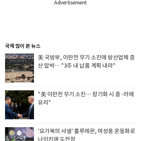
국제 많이 본 뉴스
美 국방부, 이란전 무기 소진에 방산업체 증
산 압박… "3주 내 납품 계획 내라"
"美 이란전 무기 소진… 장기화 시 중·러에
유리"
'요가복의 샤넬' 룰루레몬, 여성용 운동화로
나이키에 도전장