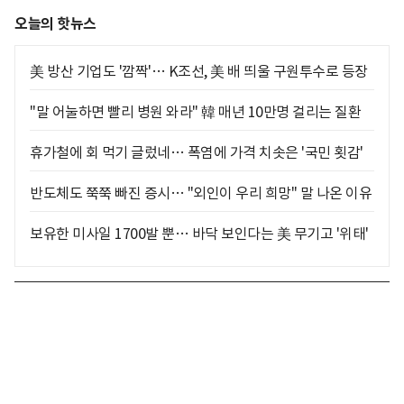
오늘의 핫뉴스
美 방산 기업도 '깜짝'… K조선, 美 배 띄울 구원투수로 등장
"말 어눌하면 빨리 병원 와라" 韓 매년 10만명 걸리는 질환
휴가철에 회 먹기 글렀네… 폭염에 가격 치솟은 '국민 횟감'
반도체도 쭉쭉 빠진 증시… "외인이 우리 희망" 말 나온 이유
보유한 미사일 1700발 뿐… 바닥 보인다는 美 무기고 '위태'