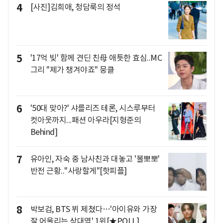
4
[사진]김희애, 청담룩의 정석
5
'17억 빚' 함께 견딘 친母 애틋한 효심..MC
그리 "제가 챙겨야죠" 뭉클
6
'50대 맞아?' 샤를리즈 테론, 시스루부터
컷아웃까지...패션 아우라[지형준의
Behind]
7
유아인, 자숙 중 남사친과 대놓고 '볼뽀뽀'
반전 근황.."사랑할게"[핫피플]
8
박보검, BTS 뷔 제쳤다…'아이유와 가장
잘 어울리는 상대역' 1위[★POLL]