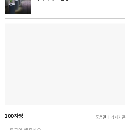
100자평
도움말
삭제기준