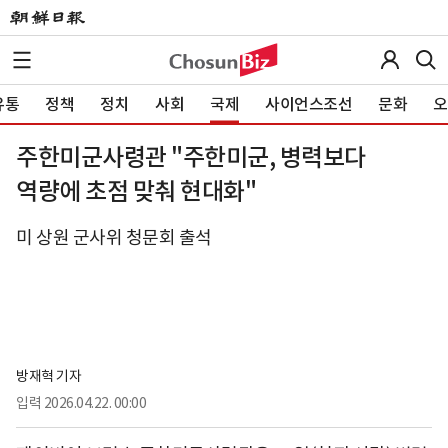
유통
정책
정치
사회
국제
사이언스조선
문화
오
주한미군사령관 "주한미군, 병력보다
역량에 초점 맞춰 현대화"
미 상원 군사위 청문회 출석
방재혁 기자
입력
2026.04.22. 00:00