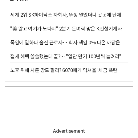
세계 2위 SK하이닉스 자회사, 뚜껑 열었더니 곳곳에 난제
"美 말고 여기가 노다지" 2분기 돈벼락 맞은 K건설기계사
폭염에 일하다 숨진 근로자… 회사 책임 0% 나온 까닭은
절세 혜택 쏠쏠했는데 끝?… "일단 만기 100년씩 늘려라"
노후 위해 사둔 땅도 팔라? 6070에게 닥쳐올 '세금 폭탄'