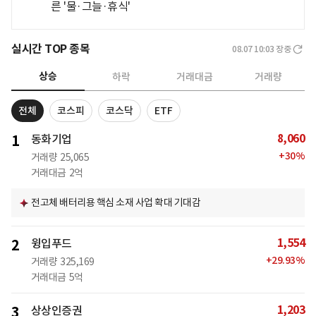
른 '물·그늘·휴식'
실시간 TOP 종목
08.07 10:03
장중
상승
하락
거래대금
거래량
전체
코스피
코스닥
ETF
8,060
1
동화기업
+
30
%
거래량
25,065
거래대금
2억
전고체 배터리용 핵심 소재 사업 확대 기대감
1,554
2
윙입푸드
+
29.93
%
거래량
325,169
거래대금
5억
1,203
3
상상인증권