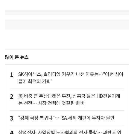
많이 본 뉴스
1
SK하이닉스, 솔리다임 키우기 나선 이유는…"이번 사이
클이 최적의 기회"
2
美 비중 큰 두산밥캣은 부진, 신흥국 뚫은 HD건설기계
는 선전… 시장 전략에 엇갈린 희비
3
"강제 국장 복귀냐"… ISA 세제 개편에 투자자 불만
4
삼성전자, 사업장별 노사협의회 전사 통합… 과반 지위