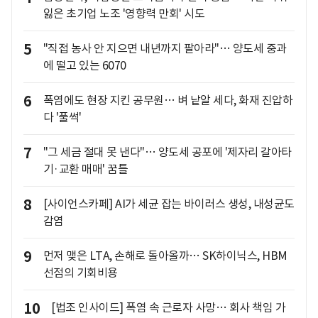
잃은 초기업 노조 '영향력 만회' 시도
5
"직접 농사 안 지으면 내년까지 팔아라"… 양도세 중과
에 떨고 있는 6070
6
폭염에도 현장 지킨 공무원… 벼 낱알 세다, 화재 진압하
다 '풀썩'
7
"그 세금 절대 못 낸다"… 양도세 공포에 '제자리 갈아타
기·교환 매매' 꿈틀
8
[사이언스카페] AI가 세균 잡는 바이러스 생성, 내성균도
감염
9
먼저 맺은 LTA, 손해로 돌아올까… SK하이닉스, HBM
선점의 기회비용
10
[법조 인사이드] 폭염 속 근로자 사망… 회사 책임 가