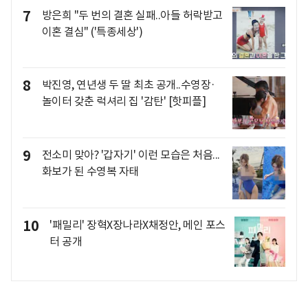
7
방은희 "두 번의 결혼 실패..아들 허락받고
이혼 결심" ('특종세상')
8
박진영, 연년생 두 딸 최초 공개..수영장·
놀이터 갖춘 럭셔리 집 '감탄' [핫피플]
9
전소미 맞아? '갑자기' 이런 모습은 처음...
화보가 된 수영복 자태
10
'패밀리' 장혁X장나라X채정안, 메인 포스
터 공개