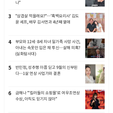
나"
3
"삼겹살 먹을래요?"…'흑백요리사' 김도
윤 셰프, 배우 김서연과 4년째 열애
4
부모와 12세·8세 자녀 일가족 사망 사건,
아내는 속옷만 입은 채 투신…살해 의혹?
(실화탐사대)
5
반민정, 성추행 아픔 딛고 9월의 신부된
다…1살 연상 사업가와 결혼
6
금해나 "'킬러들의 쇼핑몰'로 여우조연상
수상, 아직도 믿기지 않아"