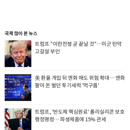
국제 많이 본 뉴스
트럼프 "이란전쟁 곧 끝날 것"…미군 탄약
고갈설 부인
美 환율 개입 뒤 엔화 매도 위험 확대… 엔화
팔아 돈 벌던 투기세력 '먹구름'
트럼프, '반도체 핵심원료' 폴리실리콘 보호
행정명령… 파생제품에 15% 관세