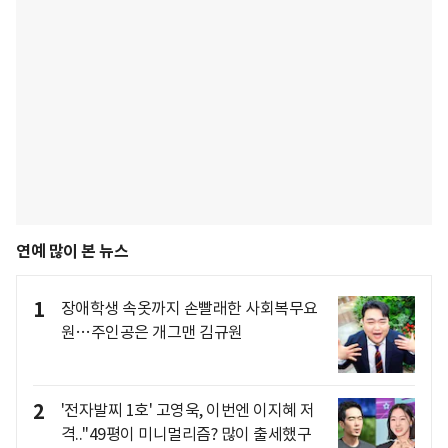
연예 많이 본 뉴스
1
장애학생 속옷까지 손빨래한 사회복무요
원…주인공은 개그맨 김규원
2
'전자발찌 1호' 고영욱, 이번엔 이지혜 저
격.."49평이 미니멀리즘? 많이 출세했구