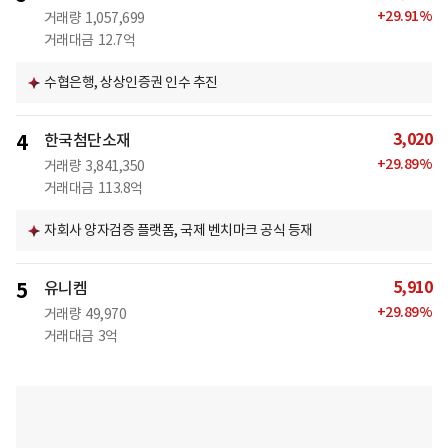
+
29.91
%
거래량
1,057,699
거래대금
12.7억
수협은행, 상상인증권 인수 추진
3,020
4
한국첨단소재
+
29.89
%
거래량
3,841,350
거래대금
113.8억
자회사 양자검증 플랫폼, 국제 벤치마크 공식 등재
5,910
5
유니켐
+
29.89
%
거래량
49,970
거래대금
3억