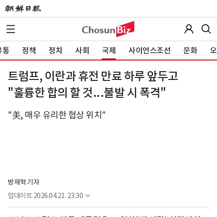
유통
정책
정치
사회
국제
사이언스조선
문화
오
트럼프, 이란과 휴전 만료 하루 앞두고
"훌륭한 합의 할 것...불발 시 폭격"
"美, 매우 유리한 협상 위치"
방재혁 기자
업데이트
2026.04.21. 23:30