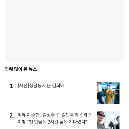
연예 많이 본 뉴스
1
[사진]청담동에 뜬 김희애
2
악뮤 이수현, '김성주子' 김민국과 스위스
여행 "첫 만남에 2시간 넘게 기다렸다"