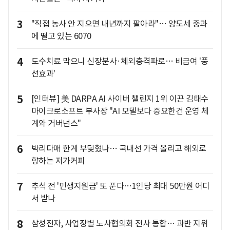
3
"직접 농사 안 지으면 내년까지 팔아라"… 양도세 중과
에 떨고 있는 6070
4
도수치료 막으니 신장분사·체외충격파로… 비급여 '풍
선효과'
5
[인터뷰] 美 DARPA AI 사이버 챌린지 1위 이끈 김태수
마이크로소프트 부사장 "AI 모델보다 중요한건 운영 체
계와 거버넌스"
6
박리다매 한계 부딪혔나… 국내선 가격 올리고 해외로
향하는 저가커피
7
추석 전 '민생지원금' 또 푼다…1인당 최대 50만원 어디
서 받나
8
삼성전자, 사업장별 노사협의회 전사 통합… 과반 지위