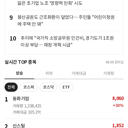
잃은 초기업 노조 '영향력 만회' 시도
9
용산공원도 근조화환이 덮었다… 주민들 "어린이정원
에 주택 안 돼"
10
추미애 "국가직 소방공무원 인건비, 경기도가 1조원
이상 부담… 재정 개혁 시급"
실시간 TOP 종목
08.08
장마감
상승
하락
거래대금
거래량
전체
코스피
코스닥
ETF
8,060
1
동화기업
+
30
%
거래량
1,338,415
거래대금
105.2억
1,852
2
신스틸