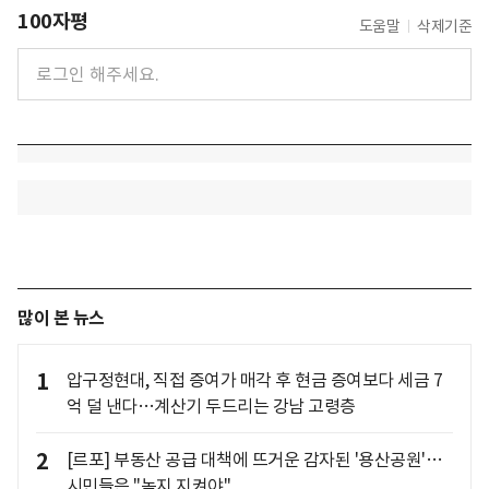
100자평
도움말
삭제기준
많이 본 뉴스
1
압구정현대, 직접 증여가 매각 후 현금 증여보다 세금 7
억 덜 낸다…계산기 두드리는 강남 고령층
2
[르포] 부동산 공급 대책에 뜨거운 감자된 '용산공원'…
시민들은 "녹지 지켜야"