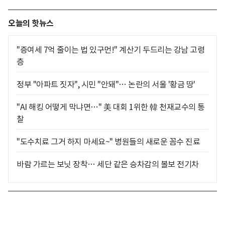
오늘의 핫뉴스
"증여세 7억 줄이는 법 있구먼!" 계산기 두드리는 강남 고령
층
정부 "아파트 짓자", 시민 "안돼"… 논란의 서울 '황금 땅'
"AI 해킹 어떻게 막냐면…" 美 대회 1위한 韓 천재교수의 통
찰
"도수치료 그거 하지 마세요~" 병원들의 새로운 꼼수 진료
바람 가르는 보닛 장착… 세단 같은 승차감의 볼보 전기차