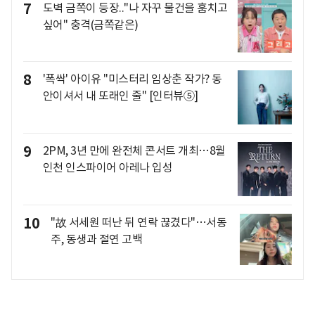
7
도벽 금쪽이 등장.."나 자꾸 물건을 훔치고
싶어" 충격(금쪽같은)
8
'폭싹' 아이유 "미스터리 임상춘 작가? 동
안이셔서 내 또래인 줄" [인터뷰⑤]
9
2PM, 3년 만에 완전체 콘서트 개최…8월
인천 인스파이어 아레나 입성
10
"故 서세원 떠난 뒤 연락 끊겼다"…서동
주, 동생과 절연 고백