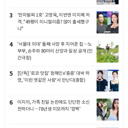
3
'전자발찌 1호' 고영욱, 이번엔 이지혜 저
격.."49평이 미니멀리즘? 많이 출세했구
나"
4
'서울대 의대' 둘째 사망 후 지어준 집…노
부부, 손주와 80마리 산양과 일상 공개 (인
간극장)
5
[단독] '로코 맛집' 정해인x'중증' 대박 하
영, '이런 엿같은 사랑'서 만난다(종합)
6
이지아, 가족 친일 논란에도 단단한 소신
전하더니…78년생 미모까지 '깜짝'