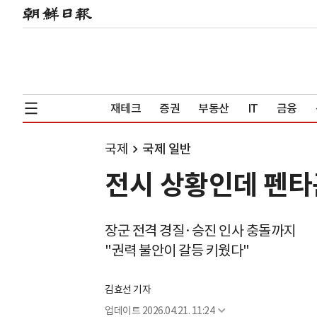
재테크
증권
부동산
IT
금융
국제
국제 일반
전시 상황인데 펜타
장군 전격 경질·승진 인사 충돌까지
"권력 불안이 갈등 키웠다"
김효선 기자
업데이트
2026.04.21. 11:24