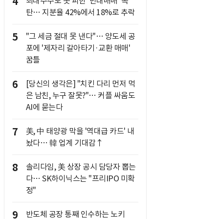
4
최대주주도 못 피한 '반대매매' 폭
탄… 지분율 42%에서 18%로 추락
5
"그 세금 절대 못 낸다"… 양도세 공
포에 '제자리 갈아타기·교환 매매'
꿈틀
6
[당신의 생각은] "치킨 다리 먼저 먹
은 남친, 누구 잘못?"… 커플 싸움도
AI에 묻는다
7
美, 中 태양광 막을 '역대급 카드' 내
놨다… 韓 업계 기대감↑
8
솔리다임, 美 상장 공시 담당자 뽑는
다… SK하이닉스는 "프리IPO 미확
정"
9
반도체 공장 통째 인수하는 노키