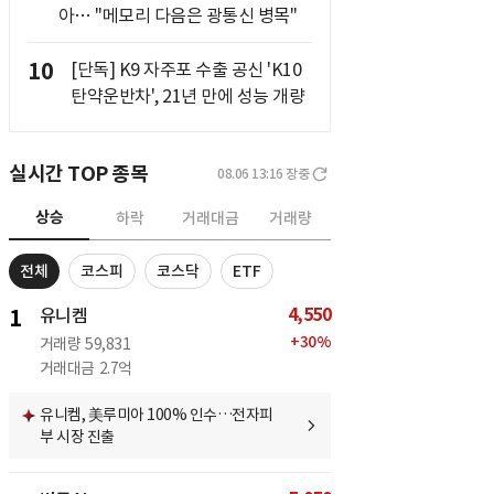
아… "메모리 다음은 광통신 병목"
10
[단독] K9 자주포 수출 공신 'K10
탄약운반차', 21년 만에 성능 개량
실시간 TOP 종목
08.06 13:16
장중
상승
하락
거래대금
거래량
전체
코스피
코스닥
ETF
4,550
1
유니켐
+
30
%
거래량
59,831
거래대금
2.7억
유니켐, 美루미아 100% 인수…전자피
부 시장 진출