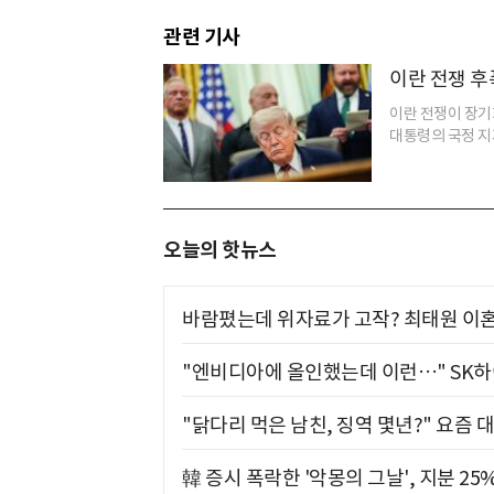
관련 기사
이란 전쟁 후
이란 전쟁이 장기
대통령의 국정 지지
오늘의 핫뉴스
바람폈는데 위자료가 고작? 최태원 이혼
"엔비디아에 올인했는데 이런…" SK
"닭다리 먹은 남친, 징역 몇년?" 요즘 
韓 증시 폭락한 '악몽의 그날', 지분 2