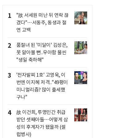
1
"故 서세원 떠난 뒤 연락 끊
겼다"…서동주, 동생과 절
연 고백
2
품절녀 된 '미달이' 김성은,
못 알아볼 뻔..우아함 물씬
"생일 축하해"
3
'전자발찌 1호' 고영욱, 이
번엔 이지혜 저격.."49평이
미니멀리즘? 많이 출세했
구나"
4
故 이건희, 투명인간 취급
받던 셋째아들…어떻게 삼
성의 후계자가 됐을까 (셀
럽병사)