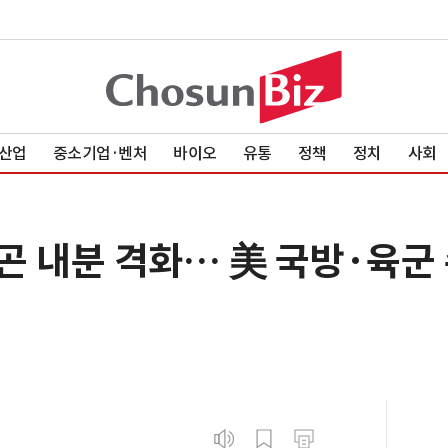
산업
중소기업·벤처
바이오
유통
정책
정치
사회
곤 내분 격화… 美 국방·육군