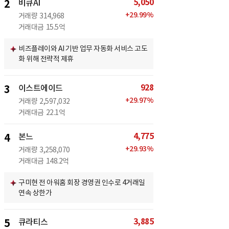
5,050
2
비큐AI
+
29.99
%
거래량
314,968
거래대금
15.5억
비즈플레이와 AI 기반 업무 자동화 서비스 고도
화 위해 전략적 제휴
928
3
이스트에이드
+
29.97
%
거래량
2,597,032
거래대금
22.1억
4,775
4
본느
+
29.93
%
거래량
3,258,070
거래대금
148.2억
구미현 전 아워홈 회장 경영권 인수로 4거래일
연속 상한가
3,885
5
큐라티스