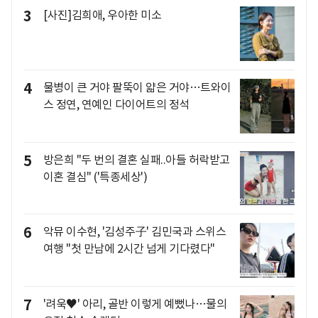
3
[사진]김희애, 우아한 미소
4
물병이 큰 거야 팔뚝이 얇은 거야…트와이
스 정연, 연예인 다이어트의 정석
5
방은희 "두 번의 결혼 실패..아들 허락받고
이혼 결심" ('특종세상')
6
악뮤 이수현, '김성주子' 김민국과 스위스
여행 "첫 만남에 2시간 넘게 기다렸다"
7
'려욱♥' 아리, 골반 이렇게 예뻤나…물의