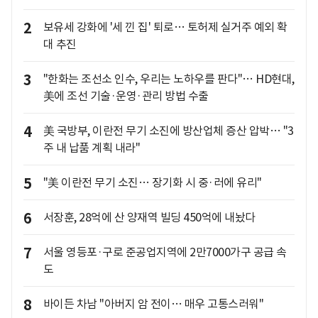
2
보유세 강화에 '세 낀 집' 퇴로… 토허제 실거주 예외 확
대 추진
3
"한화는 조선소 인수, 우리는 노하우를 판다"… HD현대,
美에 조선 기술·운영·관리 방법 수출
4
美 국방부, 이란전 무기 소진에 방산업체 증산 압박… "3
주 내 납품 계획 내라"
5
"美 이란전 무기 소진… 장기화 시 중·러에 유리"
6
서장훈, 28억에 산 양재역 빌딩 450억에 내놨다
7
서울 영등포·구로 준공업지역에 2만7000가구 공급 속
도
8
바이든 차남 "아버지 암 전이… 매우 고통스러워"