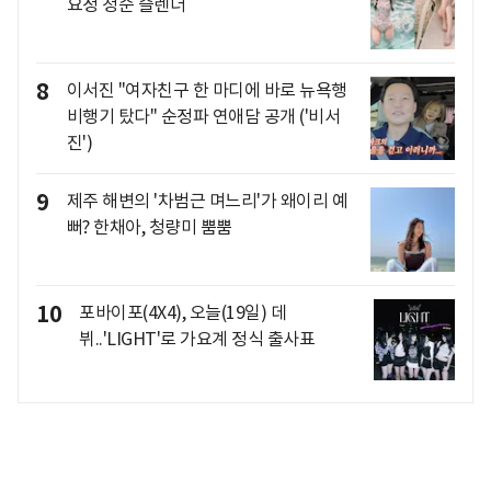
요정 청순 슬렌더
8
이서진 "여자친구 한 마디에 바로 뉴욕행
비행기 탔다" 순정파 연애담 공개 ('비서
진')
9
제주 해변의 '차범근 며느리'가 왜이리 예
뻐? 한채아, 청량미 뿜뿜
10
포바이포(4X4), 오늘(19일) 데
뷔..'LIGHT'로 가요계 정식 출사표