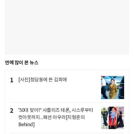
연예 많이 본 뉴스
1
[사진]청담동에 뜬 김희애
2
'50대 맞아?' 샤를리즈 테론, 시스루부터
컷아웃까지...패션 아우라[지형준의
Behind]