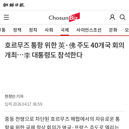
유통
정책
정치
사회
국제
사이언스조선
문화
오
호르무즈 통항 위한 英·佛 주도 40개국 회의
개최…李 대통령도 참석한다
현정민 기자
입력
2026.04.17. 06:59
중동 전쟁으로 차단된 호르무즈 해협에서의 자유로운 통
항을 위한 국제 정상 회의가 영국·프랑스 주도로 열리는