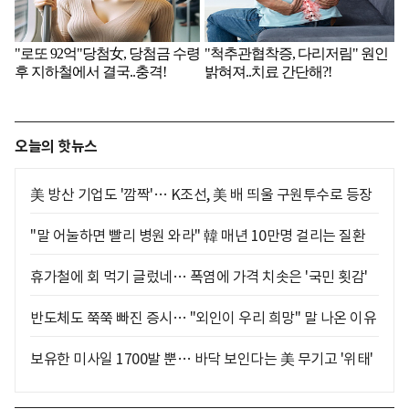
오늘의 핫뉴스
美 방산 기업도 '깜짝'… K조선, 美 배 띄울 구원투수로 등장
"말 어눌하면 빨리 병원 와라" 韓 매년 10만명 걸리는 질환
휴가철에 회 먹기 글렀네… 폭염에 가격 치솟은 '국민 횟감'
반도체도 쭉쭉 빠진 증시… "외인이 우리 희망" 말 나온 이유
보유한 미사일 1700발 뿐… 바닥 보인다는 美 무기고 '위태'