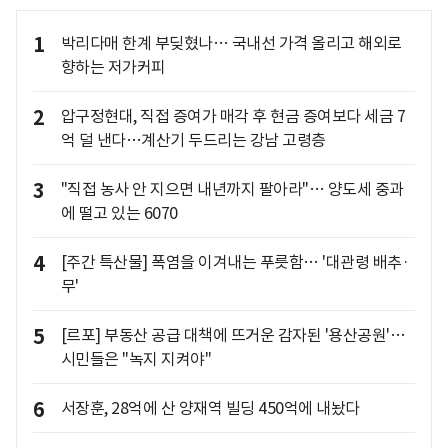
1
박리다매 한계 부딪혔나… 국내선 가격 올리고 해외로
향하는 저가커피
2
압구정현대, 직접 증여가 매각 후 현금 증여보다 세금 7
억 덜 낸다…계산기 두드리는 강남 고령층
3
"직접 농사 안 지으면 내년까지 팔아라"… 양도세 중과
에 떨고 있는 6070
4
[주간 특산물] 폭염을 이겨내는 푸릇함… '대관령 배추·
무'
5
[르포] 부동산 공급 대책에 뜨거운 감자된 '용산공원'…
시민들은 "녹지 지켜야"
6
서장훈, 28억에 산 양재역 빌딩 450억에 내놨다