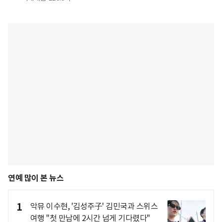
연예 많이 본 뉴스
1
악뮤 이수현, '김성주子' 김민국과 스위스
여행 "첫 만남에 2시간 넘게 기다렸다"