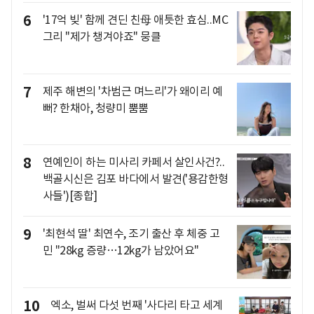
6
'17억 빚' 함께 견딘 친母 애틋한 효심..MC
그리 "제가 챙겨야죠" 뭉클
7
제주 해변의 '차범근 며느리'가 왜이리 예
뻐? 한채아, 청량미 뿜뿜
8
연예인이 하는 미사리 카페서 살인사건?..
백골시신은 김포 바다에서 발견('용감한형
사들')[종합]
9
'최현석 딸' 최연수, 조기 출산 후 체중 고
민 "28kg 증량…12kg가 남았어요"
10
엑소, 벌써 다섯 번째 '사다리 타고 세계