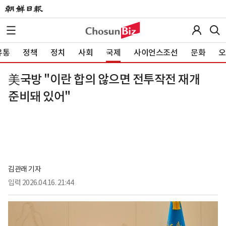
유통
정책
정치
사회
국제
사이언스조선
문화
오
美국방 "이란 합의 않으면 전투작전 재개
준비돼 있어"
김관래 기자
입력
2026.04.16. 21:44