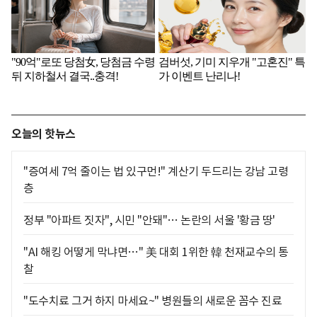
오늘의 핫뉴스
"증여세 7억 줄이는 법 있구먼!" 계산기 두드리는 강남 고령
층
정부 "아파트 짓자", 시민 "안돼"… 논란의 서울 '황금 땅'
"AI 해킹 어떻게 막냐면…" 美 대회 1위한 韓 천재교수의 통
찰
"도수치료 그거 하지 마세요~" 병원들의 새로운 꼼수 진료