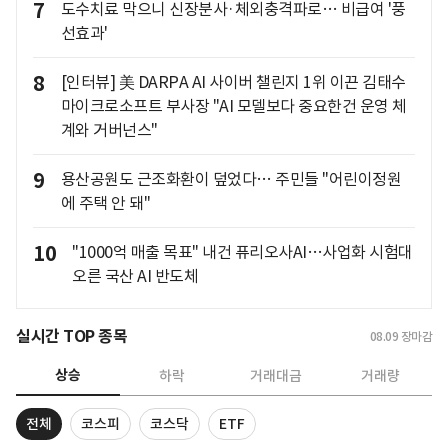
7
도수치료 막으니 신장분사·체외충격파로… 비급여 '풍
선효과'
8
[인터뷰] 美 DARPA AI 사이버 챌린지 1위 이끈 김태수
마이크로소프트 부사장 "AI 모델보다 중요한건 운영 체
계와 거버넌스"
9
용산공원도 근조화환이 덮었다… 주민들 "어린이정원
에 주택 안 돼"
10
"1000억 매출 목표" 내건 퓨리오사AI…사업화 시험대
오른 국산 AI 반도체
실시간 TOP 종목
08.09
장마감
상승
하락
거래대금
거래량
전체
코스피
코스닥
ETF