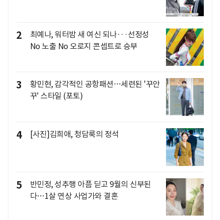
2
최예나, 워터밤 새 여신 되나···선정성
No 노출 No 오로지 콘셉트로 승부
3
황민현, 감각적인 공항패션…세련된 '꾸안
꾸' 스타일 (포토)
4
[사진]김희애, 청담룩의 정석
5
반민정, 성추행 아픔 딛고 9월의 신부된
다…1살 연상 사업가와 결혼