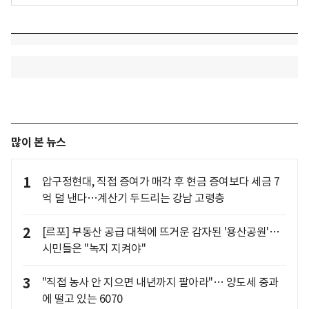
많이 본 뉴스
1
압구정현대, 직접 증여가 매각 후 현금 증여보다 세금 7
억 덜 낸다…계산기 두드리는 강남 고령층
2
[르포] 부동산 공급 대책에 뜨거운 감자된 '용산공원'…
시민들은 "녹지 지켜야"
3
"직접 농사 안 지으면 내년까지 팔아라"… 양도세 중과
에 떨고 있는 6070