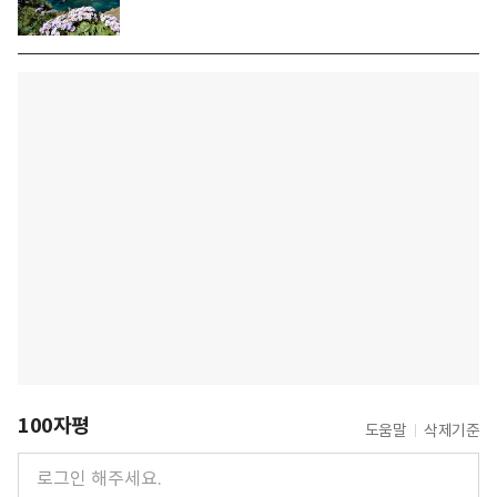
100자평
도움말
삭제기준