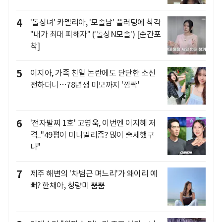
4
'돌싱녀' 카멜리아, '모솔남' 플러팅에 착각
"내가 최대 피해자" ('돌싱N모솔') [순간포
착]
5
이지아, 가족 친일 논란에도 단단한 소신
전하더니…78년생 미모까지 '깜짝'
6
'전자발찌 1호' 고영욱, 이번엔 이지혜 저
격.."49평이 미니멀리즘? 많이 출세했구
나"
7
제주 해변의 '차범근 며느리'가 왜이리 예
뻐? 한채아, 청량미 뿜뿜