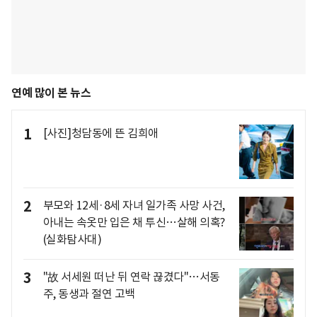
연예 많이 본 뉴스
1
[사진]청담동에 뜬 김희애
2
부모와 12세·8세 자녀 일가족 사망 사건,
아내는 속옷만 입은 채 투신…살해 의혹?
(실화탐사대)
3
"故 서세원 떠난 뒤 연락 끊겼다"…서동
주, 동생과 절연 고백