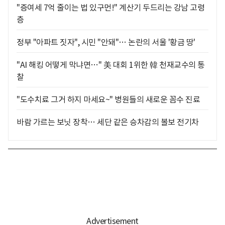
"증여세 7억 줄이는 법 있구먼!" 계산기 두드리는 강남 고령
층
정부 "아파트 짓자", 시민 "안돼"… 논란의 서울 '황금 땅'
"AI 해킹 어떻게 막냐면…" 美 대회 1위한 韓 천재교수의 통
찰
"도수치료 그거 하지 마세요~" 병원들의 새로운 꼼수 진료
바람 가르는 보닛 장착… 세단 같은 승차감의 볼보 전기차