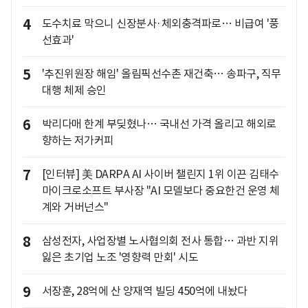
4
도수치료 막으니 신장분사·체외충격파로… 비급여 '풍
선효과'
5
'추진위원장 해임' 올림픽선수촌 재건축… 송파구, 직무
대행 체제 승인
6
박리다매 한계 부딪혔나… 국내선 가격 올리고 해외로
향하는 저가커피
7
[인터뷰] 美 DARPA AI 사이버 챌린지 1위 이끈 김태수
마이크로소프트 부사장 "AI 모델보다 중요한건 운영 체
계와 거버넌스"
8
삼성전자, 사업장별 노사협의회 전사 통합… 과반 지위
잃은 초기업 노조 '영향력 만회' 시도
9
서장훈, 28억에 산 양재역 빌딩 450억에 내놨다