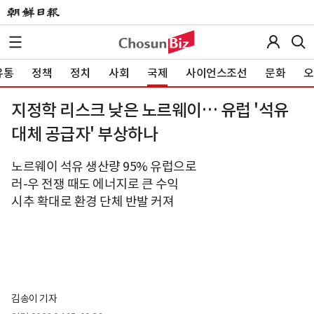
유통
정책
정치
사회
국제
사이언스조선
문화
오
지정학 리스크 낮은 노르웨이… 유럽 '석유
대체 공급자' 부상하나
노르웨이 석유 생산량 95% 유럽으로
러-우 전쟁 때도 에너지로 큰 수익
시추 확대로 환경 단체 반발 커져
김송이 기자