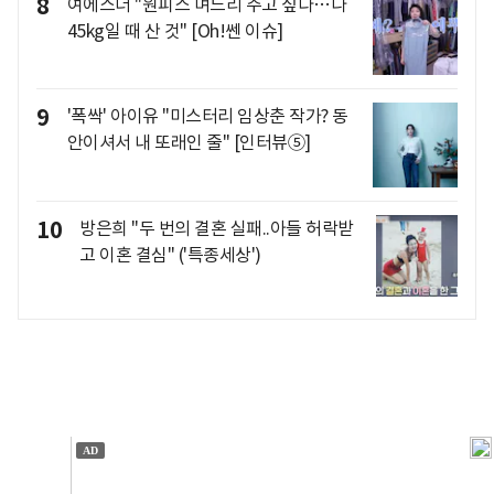
8
여에스더 "원피스 며느리 주고 싶다…나
45kg일 때 산 것" [Oh!쎈 이슈]
9
'폭싹' 아이유 "미스터리 임상춘 작가? 동
안이셔서 내 또래인 줄" [인터뷰⑤]
10
방은희 "두 번의 결혼 실패..아들 허락받
고 이혼 결심" ('특종세상')