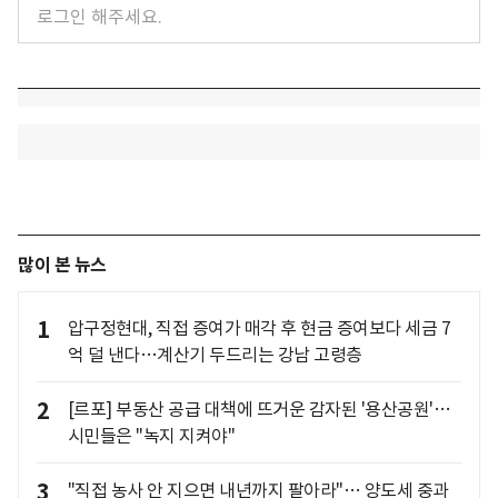
많이 본 뉴스
1
압구정현대, 직접 증여가 매각 후 현금 증여보다 세금 7
억 덜 낸다…계산기 두드리는 강남 고령층
2
[르포] 부동산 공급 대책에 뜨거운 감자된 '용산공원'…
시민들은 "녹지 지켜야"
3
"직접 농사 안 지으면 내년까지 팔아라"… 양도세 중과