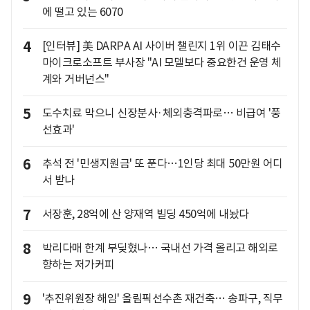
에 떨고 있는 6070
4
[인터뷰] 美 DARPA AI 사이버 챌린지 1위 이끈 김태수
마이크로소프트 부사장 "AI 모델보다 중요한건 운영 체
계와 거버넌스"
5
도수치료 막으니 신장분사·체외충격파로… 비급여 '풍
선효과'
6
추석 전 '민생지원금' 또 푼다…1인당 최대 50만원 어디
서 받나
7
서장훈, 28억에 산 양재역 빌딩 450억에 내놨다
8
박리다매 한계 부딪혔나… 국내선 가격 올리고 해외로
향하는 저가커피
9
'추진위원장 해임' 올림픽선수촌 재건축… 송파구, 직무