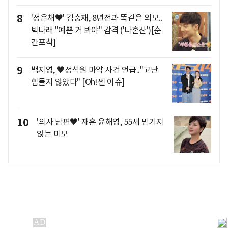
8
'정은채♥' 김충재, 8년전과 똑같은 외모..
박나래 "예쁜 거 봐야" 감격 ('나혼산')[순
간포착]
9
백지영, ♥정석원 마약 사건 언급.."고난
힘들지 않았다" [Oh!쎈 이슈]
10
'의사 남편♥' 재혼 윤해영, 55세 믿기지
않는 미모