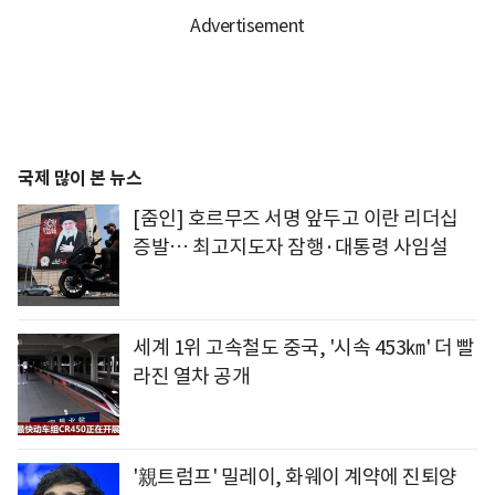
국제 많이 본 뉴스
[줌인] 호르무즈 서명 앞두고 이란 리더십
증발… 최고지도자 잠행·대통령 사임설
세계 1위 고속철도 중국, '시속 453㎞' 더 빨
라진 열차 공개
'親트럼프' 밀레이, 화웨이 계약에 진퇴양