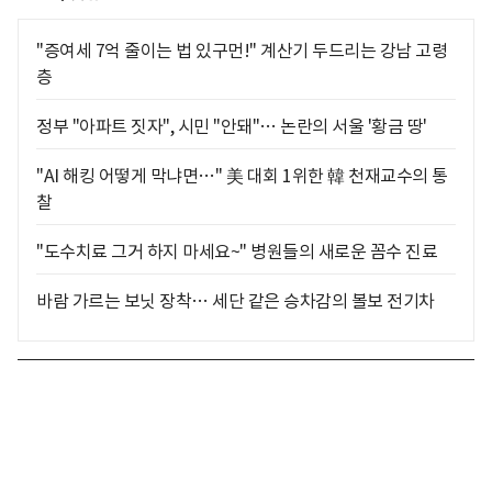
"증여세 7억 줄이는 법 있구먼!" 계산기 두드리는 강남 고령
층
정부 "아파트 짓자", 시민 "안돼"… 논란의 서울 '황금 땅'
"AI 해킹 어떻게 막냐면…" 美 대회 1위한 韓 천재교수의 통
찰
"도수치료 그거 하지 마세요~" 병원들의 새로운 꼼수 진료
바람 가르는 보닛 장착… 세단 같은 승차감의 볼보 전기차