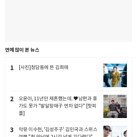
연예 많이 본 뉴스
1
[사진]청담동에 뜬 김희애
2
오윤아, 11년만 재혼했는데..♥남편과 휴
가도 못가 "발달장애子 연차 없다" [핫피
플]
3
악뮤 이수현, '김성주子' 김민국과 스위스
여행 "첫 만남에 2시간 넘게 기다렸다"