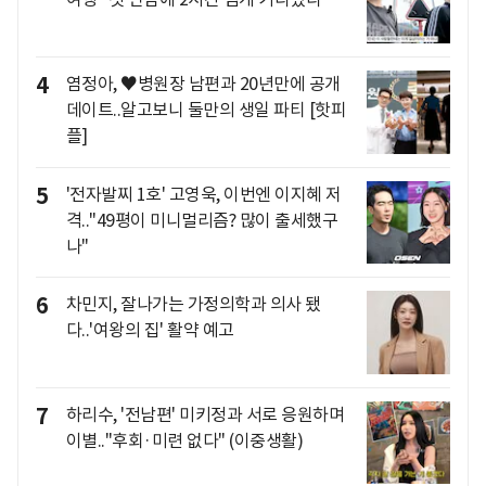
4
염정아, ♥병원장 남편과 20년만에 공개
데이트..알고보니 둘만의 생일 파티 [핫피
플]
5
'전자발찌 1호' 고영욱, 이번엔 이지혜 저
격.."49평이 미니멀리즘? 많이 출세했구
나"
6
차민지, 잘나가는 가정의학과 의사 됐
다..'여왕의 집' 활약 예고
7
하리수, '전남편' 미키정과 서로 응원하며
이별.."후회·미련 없다" (이중생활)