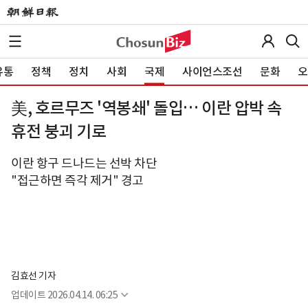
유통
정책
정치
사회
국제
사이언스조선
문화
오
美, 호르무즈 '역봉쇄' 돌입… 이란 압박 속
휴전 붕괴 기로
이란 항구 드나드는 선박 차단
"접근하면 즉각 제거" 경고
김효선 기자
업데이트
2026.04.14. 06:25