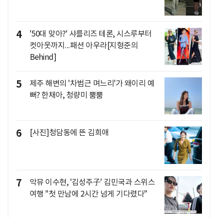
4
'50대 맞아?' 샤를리즈 테론, 시스루부터
컷아웃까지...패션 아우라[지형준의
Behind]
5
제주 해변의 '차범근 며느리'가 왜이리 예
뻐? 한채아, 청량미 뿜뿜
6
[사진]청담동에 뜬 김희애
7
악뮤 이수현, '김성주子' 김민국과 스위스
여행 "첫 만남에 2시간 넘게 기다렸다"