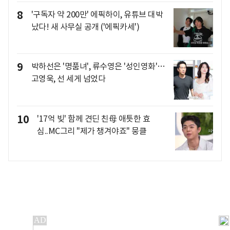
8
'구독자 약 200만' 에픽하이, 유튜브 대박
났다! 새 사무실 공개 ('에픽카세')
9
박하선은 '명품녀', 류수영은 '성인영화'…
고영욱, 선 세게 넘었다
10
'17억 빚' 함께 견딘 친母 애틋한 효
심..MC그리 "제가 챙겨야죠" 뭉클