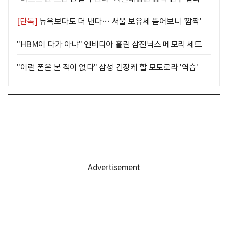
[단독]
뉴욕보다도 더 낸다… 서울 보유세 뜯어보니 '깜짝'
"HBM이 다가 아냐" 엔비디아 홀린 삼전닉스 메모리 세트
"이런 폰은 본 적이 없다" 삼성 긴장케 할 모토로라 '역습'