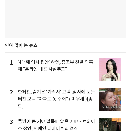
연예 많이 본 뉴스
1
'4대째 의사 집안' 하영, 증조부 친일 의혹
에 "온라인 내용 사실무근"
2
한혜진, 숨겨온 '가족사' 고백..점사에 눈물
터진 모녀 "아파도 못 쉬어" ('미우새')[종
합]
3
물병이 큰 거야 팔뚝이 얇은 거야…트와이
스 정연, 연예인 다이어트의 정석