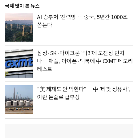
국제 많이 본 뉴스
AI 승부처 '전력망'… 중국, 5년간 1000조
쏟는다
삼성·SK·마이크론 '빅3'에 도전장 던지
나… 애플, 아이폰·맥북에 中 CXMT 메모리
테스트
"美 제재도 안 먹힌다"… 中 '티팟 정유사',
이란 돈줄로 급부상