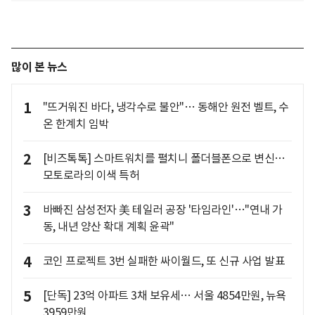
많이 본 뉴스
1
"뜨거워진 바다, 냉각수로 불안"… 동해안 원전 벨트, 수
온 한계치 임박
2
[비즈톡톡] 스마트워치를 펼치니 폴더블폰으로 변신…
모토로라의 이색 특허
3
바빠진 삼성전자 美 테일러 공장 '타임라인'…"연내 가
동, 내년 양산 확대 계획 윤곽"
4
코인 프로젝트 3번 실패한 싸이월드, 또 신규 사업 발표
5
[단독] 23억 아파트 3채 보유세… 서울 4854만원, 뉴욕
3959만원