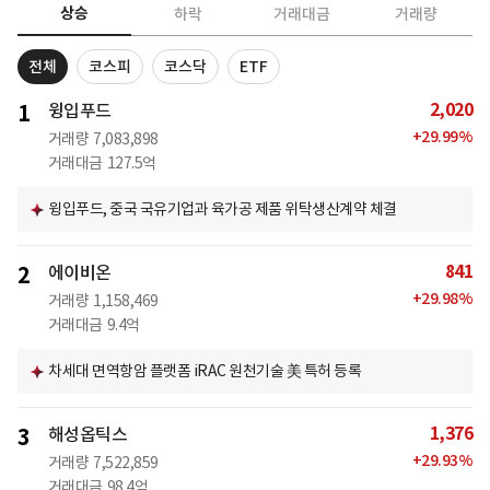
상승
하락
거래대금
거래량
전체
코스피
코스닥
ETF
2,020
1
윙입푸드
+
29.99
%
거래량
7,083,898
거래대금
127.5억
윙입푸드, 중국 국유기업과 육가공 제품 위탁생산계약 체결
841
2
에이비온
+
29.98
%
거래량
1,158,469
거래대금
9.4억
차세대 면역항암 플랫폼 iRAC 원천기술 美 특허 등록
1,376
3
해성옵틱스
+
29.93
%
거래량
7,522,859
거래대금
98.4억