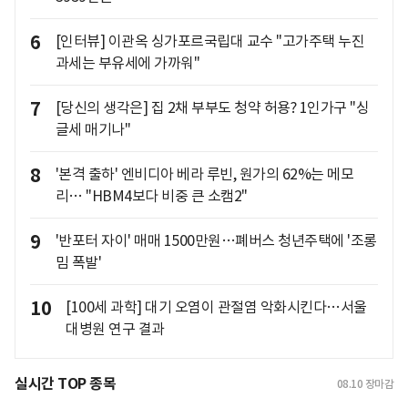
6
[인터뷰] 이관옥 싱가포르국립대 교수 "고가주택 누진
과세는 부유세에 가까워"
7
[당신의 생각은] 집 2채 부부도 청약 허용? 1인가구 "싱
글세 매기나"
8
'본격 출하' 엔비디아 베라 루빈, 원가의 62%는 메모
리… "HBM4보다 비중 큰 소캠2"
9
'반포터 자이' 매매 1500만원…폐버스 청년주택에 '조롱
밈 폭발'
10
[100세 과학] 대기 오염이 관절염 악화시킨다…서울
대병원 연구 결과
실시간 TOP 종목
08.10
장마감