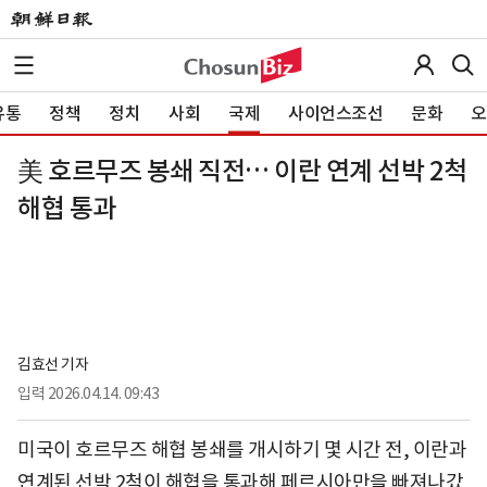
유통
정책
정치
사회
국제
사이언스조선
문화
오
美 호르무즈 봉쇄 직전… 이란 연계 선박 2척
해협 통과
김효선 기자
입력
2026.04.14. 09:43
미국이 호르무즈 해협 봉쇄를 개시하기 몇 시간 전, 이란과
연계된 선박 2척이 해협을 통과해 페르시아만을 빠져나갔