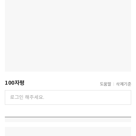
100자평
도움말
삭제기준