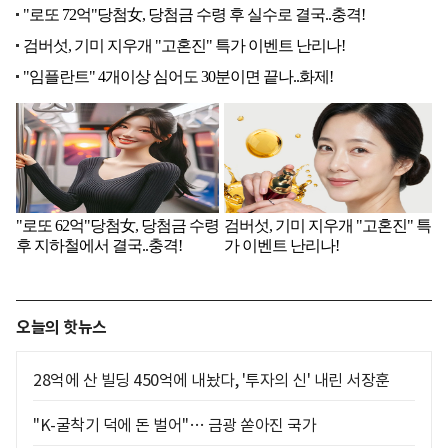
오늘의 핫뉴스
28억에 산 빌딩 450억에 내놨다, '투자의 신' 내린 서장훈
"K-굴착기 덕에 돈 벌어"… 금광 쏟아진 국가