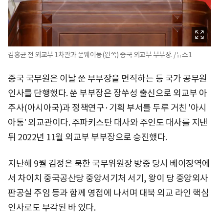
김홍균 전 외교부 1차관과 쑨웨이둥(왼쪽) 중국 외교부 부부장. /뉴스1
중국 국무원은 이날 쑨 부부장을 면직하는 등 국가 공무원
인사를 단행했다. 쑨 부부장은 장쑤성 출신으로 외교부 아
주사(아시아국)과 정책연구·기획 부서를 두루 거친 '아시
아통' 외교관이다. 주파키스탄 대사와 주인도 대사를 지낸
뒤 2022년 11월 외교부 부부장으로 승진했다.
지난해 9월 김정은 북한 국무위원장 방중 당시 베이징역에
서 차이치 중국공산당 중앙서기처 서기, 왕이 당 중앙외사
판공실 주임 등과 함께 영접에 나서며 대북 외교 라인 핵심
인사로도 부각된 바 있다.