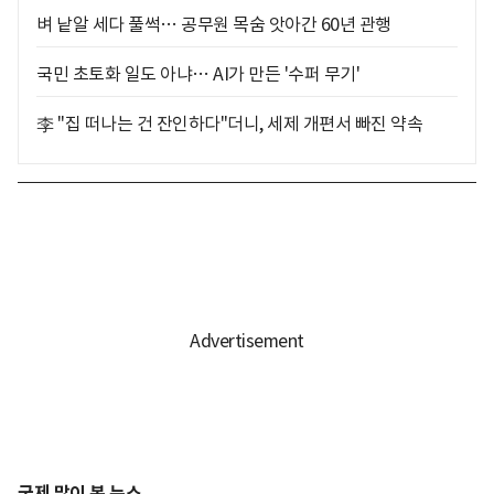
벼 낱알 세다 풀썩… 공무원 목숨 앗아간 60년 관행
국민 초토화 일도 아냐… AI가 만든 '수퍼 무기'
李 "집 떠나는 건 잔인하다"더니, 세제 개편서 빠진 약속
국제 많이 본 뉴스