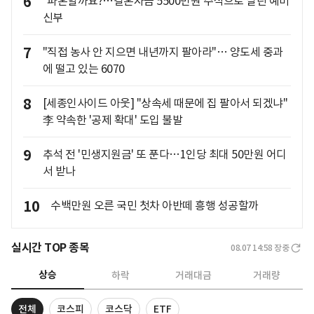
6
"파혼할까요?…결혼자금 5500만원 주식으로 날린 예비
신부
7
"직접 농사 안 지으면 내년까지 팔아라"… 양도세 중과
에 떨고 있는 6070
8
[세종인사이드 아웃] "상속세 때문에 집 팔아서 되겠냐"
李 약속한 '공제 확대' 도입 불발
9
추석 전 '민생지원금' 또 푼다…1인당 최대 50만원 어디
서 받나
10
수백만원 오른 국민 첫차 아반떼 흥행 성공할까
실시간 TOP 종목
08.07 14:58
장중
상승
하락
거래대금
거래량
전체
코스피
코스닥
ETF