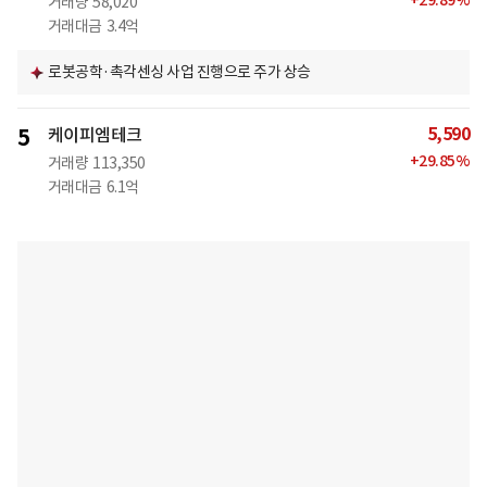
+
29.89
%
거래량
58,020
거래대금
3.4억
로봇공학·촉각센싱 사업 진행으로 주가 상승
5,590
5
케이피엠테크
+
29.85
%
거래량
113,350
거래대금
6.1억