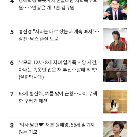
4
장애학생 속옷까지 손빨래한 사회복무요
원…주인공은 개그맨 김규원
5
홍진경 "사라는 대로 샀는데 계속 빠져"…
삼전·닉스 손실 토로
6
부모와 12세·8세 자녀 일가족 사망 사건,
아내는 속옷만 입은 채 투신…살해 의혹?
(실화탐사대)
7
63세 황신혜, 여름 맞이 근황…나이 무색
한 꾸러기 패션
8
'의사 남편♥' 재혼 윤해영, 55세 믿기지
않는 미모