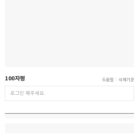
100자평
도움말
삭제기준