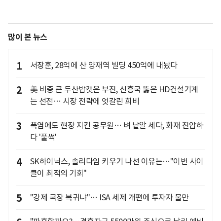
많이 본 뉴스
1
서장훈, 28억에 산 양재역 빌딩 450억에 내놨다
2
美 비중 큰 두산밥캣은 부진, 신흥국 뚫은 HD건설기계
는 선전… 시장 전략에 엇갈린 희비
3
폭염에도 현장 지킨 공무원… 벼 낱알 세다, 화재 진압하
다 '풀썩'
4
SK하이닉스, 솔리다임 키우기 나선 이유는…"이번 사이
클이 최적의 기회"
5
"강제 국장 복귀냐"… ISA 세제 개편에 투자자 불만