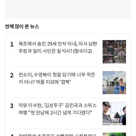
연예 많이 본 뉴스
1
욕조에서 숨진 29세 만삭 아내, 의사 남편
주장과 달리 사인은 질식사? (형수다2)
2
전소미, 수영복이 핫걸 담기에 너무 작은
거 아냐? 여름 미모에 '깜짝'
3
악뮤 이수현, '김성주子' 김민국과 스위스
여행 "첫 만남에 2시간 넘게 기다렸다"