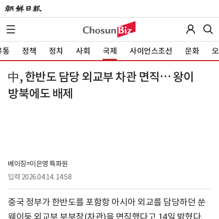
유통
정책
정치
사회
국제
사이언스조선
문화
오
中, 한반도 담당 외교부 차관 면직… 왕이
방북에도 배제
베이징=이은영 특파원
입력
2026.04.14. 14:58
중국 정부가 한반도를 포함항 아시아 외교를 담당하던 쑨
웨이둥 외교부 부부장(차관)을 면직했다고 14일 밝혔다.