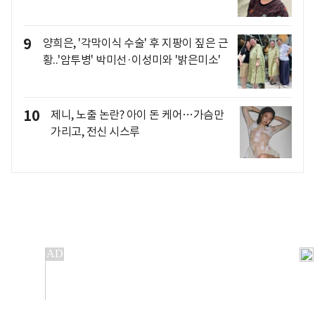
9
양희은, '각막이식 수술' 후 지팡이 짚은 근
황..'암투병' 박미선·이성미와 '밝은미소'
10
제니, 노출 논란? 아이 돈 케어…가슴만
가리고, 전신 시스루
개인정보처리방침
앱설치(Android)