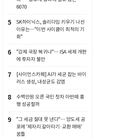
6070
5
SK하이닉스, 솔리다임 키우기 나선
이유는…"이번 사이클이 최적의 기
회"
6
"강제 국장 복귀냐"… ISA 세제 개편
에 투자자 불만
7
[사이언스카페] AI가 세균 잡는 바이
러스 생성, 내성균도 감염
8
수백만원 오른 국민 첫차 아반떼 흥
행 성공할까
9
"그 세금 절대 못 낸다"… 양도세 공
포에 '제자리 갈아타기·교환 매매'
꿈틀