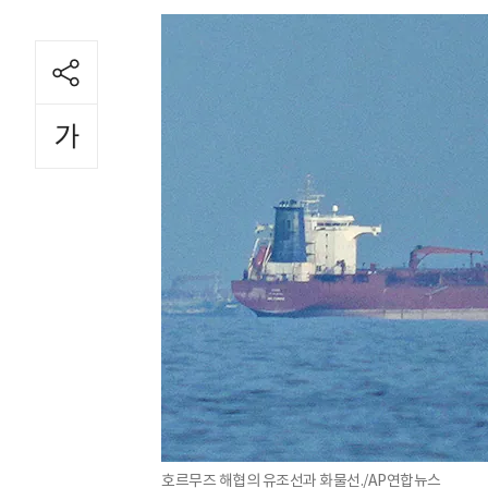
호르무즈 해협의 유조선과 화물선./AP연합뉴스