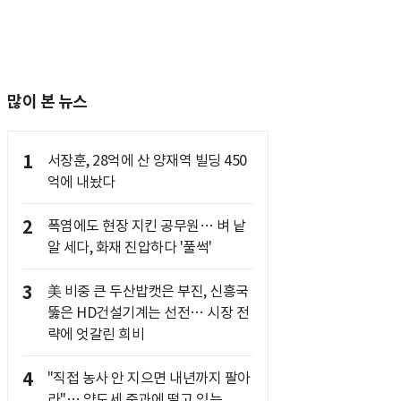
많이 본 뉴스
1
서장훈, 28억에 산 양재역 빌딩 450
억에 내놨다
2
폭염에도 현장 지킨 공무원… 벼 낱
알 세다, 화재 진압하다 '풀썩'
3
美 비중 큰 두산밥캣은 부진, 신흥국
뚫은 HD건설기계는 선전… 시장 전
략에 엇갈린 희비
4
"직접 농사 안 지으면 내년까지 팔아
라"… 양도세 중과에 떨고 있는