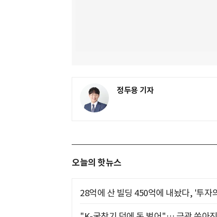
정두용 기자
오늘의 핫뉴스
28억에 산 빌딩 450억에 내놨다, '투자
"K-굴착기 덕에 돈 벌어"… 금광 쏟아