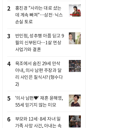
2
홍진경 "사라는 대로 샀는
데 계속 빠져"…삼전·닉스
손실 토로
3
반민정, 성추행 아픔 딛고 9
월의 신부된다…1살 연상
사업가와 결혼
4
욕조에서 숨진 29세 만삭
아내, 의사 남편 주장과 달
리 사인은 질식사? (형수다
2)
5
'의사 남편♥' 재혼 윤해영,
55세 믿기지 않는 미모
6
부모와 12세·8세 자녀 일
가족 사망 사건, 아내는 속