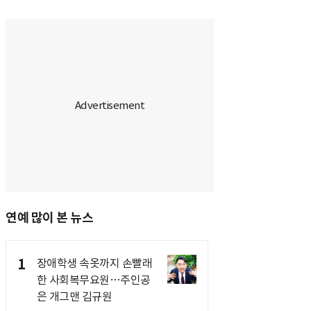
연예 많이 본 뉴스
1
장애학생 속옷까지 손빨래
한 사회복무요원…주인공
은 개그맨 김규원