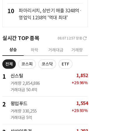
10
파마리서치, 상반기 매출 3248억·
영업익 1238억 '역대 최대'
실시간 TOP 종목
08.07 12:57
장중
상승
하락
거래대금
거래량
전체
코스피
코스닥
ETF
1,852
1
신스틸
+
29.96
%
거래량
2,854,886
거래대금
50.4억
1,554
2
윙입푸드
+
29.93
%
거래량
330,255
거래대금
5억