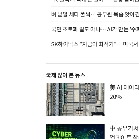
벼 낱알 세다 풀썩… 공무원 목숨 앗아간
국민 초토화 일도 아냐… AI가 만든 '수
SK하이닉스 "지금이 최적기"… 미국서 
국제 많이 본 뉴스
美 AI 데이
20%
中 공유기서
업데이트 착