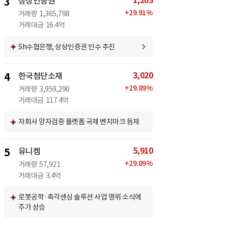
1,203
3
상상인증권
+
29.91
%
거래량
1,365,798
거래대금
16.4억
Sh수협은행, 상상인증권 인수 추진
3,020
4
한국첨단소재
+
29.89
%
거래량
3,959,290
거래대금
117.4억
자회사 양자검증 플랫폼 국제 벤치마크 등재
5,910
5
유니켐
+
29.89
%
거래량
57,921
거래대금
3.4억
로봇공학·촉각센싱 솔루션 사업 영위 소식에
주가 상승