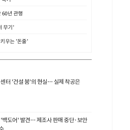
 60년 관행
퍼 무기'
키우는 '돈줄'
터센터 '건설 붐'의 현실… 실제 착공은
 '백도어' 발견… 제조사 판매 중단·보안
수