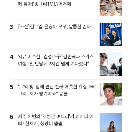
페 찾아('띵그리TV')//어저께
3
[사진]김무열-윤승아 부부, 달콤한 손하트
4
악뮤 이수현, '김성주子' 김민국과 스위스
여행 "첫 만남에 2시간 넘게 기다렸다"
5
'17억 빚' 함께 견딘 친母 애틋한 효심..MC
그리 "제가 챙겨야죠" 뭉클
6
제주 해변의 '차범근 며느리'가 왜이리 예
뻐? 한채아, 청량미 뿜뿜