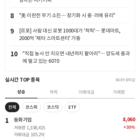
향하는 저가커피
8
"美 이란전 무기 소진… 장기화 시 중·러에 유리"
9
[르포] 사람 대신 로봇 1000대가 '척척'… 롯데마트,
2000억 '제타 스마트센터' 가동
10
"직접 농사 안 지으면 내년까지 팔아라"… 양도세 중과
에 떨고 있는 6070
실시간 TOP 종목
08.09
장마감
상승
하락
거래대금
거래량
전체
코스피
코스닥
ETF
8,060
1
동화기업
+
30
%
거래량
1,338,415
거래대금
105.2억