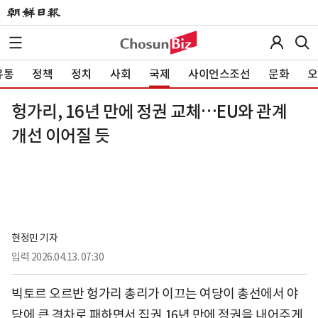
유통
정책
정치
사회
국제
사이언스조선
문화
오
헝가리, 16년 만에 정권 교체…EU와 관계
개선 이어질 듯
현정민 기자
입력
2026.04.13. 07:30
빅토르 오르반 헝가리 총리가 이끄는 여당이 총선에서 야
당에 큰 격차로 패하면서 집권 16년 만에 정권을 내어주게