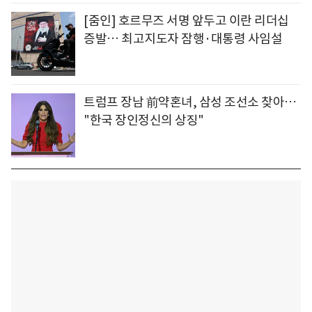
[줌인] 호르무즈 서명 앞두고 이란 리더십
증발… 최고지도자 잠행·대통령 사임설
트럼프 장남 前약혼녀, 삼성 조선소 찾아…
"한국 장인정신의 상징"