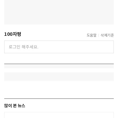
100자평
도움말
삭제기준
많이 본 뉴스