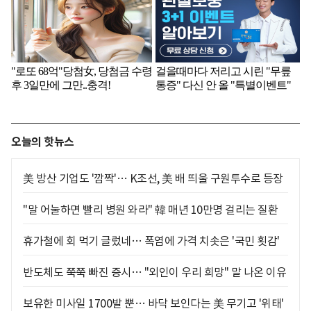
오늘의 핫뉴스
美 방산 기업도 '깜짝'… K조선, 美 배 띄울 구원투수로 등장
"말 어눌하면 빨리 병원 와라" 韓 매년 10만명 걸리는 질환
휴가철에 회 먹기 글렀네… 폭염에 가격 치솟은 '국민 횟감'
반도체도 쭉쭉 빠진 증시… "외인이 우리 희망" 말 나온 이유
보유한 미사일 1700발 뿐… 바닥 보인다는 美 무기고 '위태'