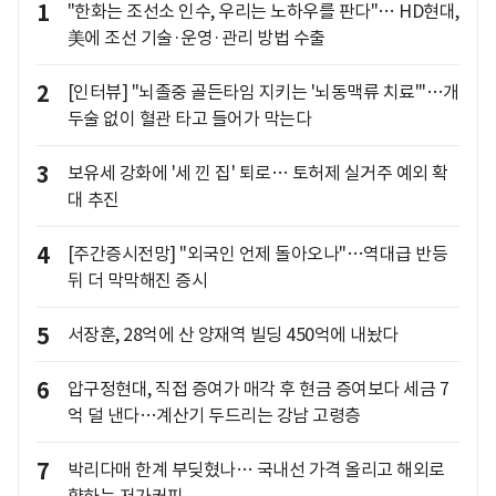
1
"한화는 조선소 인수, 우리는 노하우를 판다"… HD현대,
美에 조선 기술·운영·관리 방법 수출
2
[인터뷰] "뇌졸중 골든타임 지키는 '뇌동맥류 치료'"…개
두술 없이 혈관 타고 들어가 막는다
3
보유세 강화에 '세 낀 집' 퇴로… 토허제 실거주 예외 확
대 추진
4
[주간증시전망] "외국인 언제 돌아오나"…역대급 반등
뒤 더 막막해진 증시
5
서장훈, 28억에 산 양재역 빌딩 450억에 내놨다
6
압구정현대, 직접 증여가 매각 후 현금 증여보다 세금 7
억 덜 낸다…계산기 두드리는 강남 고령층
7
박리다매 한계 부딪혔나… 국내선 가격 올리고 해외로