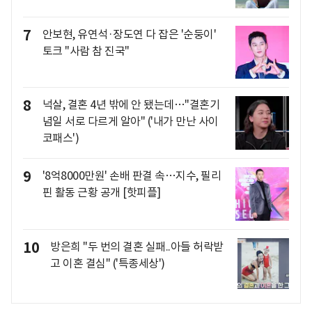
7
안보현, 유연석·장도연 다 잡은 '순둥이'
토크 "사람 참 진국"
8
넉살, 결혼 4년 밖에 안 됐는데…"결혼기
념일 서로 다르게 알아" ('내가 만난 사이
코패스')
9
'8억8000만원' 손배 판결 속…지수, 필리
핀 활동 근황 공개 [핫피플]
10
방은희 "두 번의 결혼 실패..아들 허락받
고 이혼 결심" ('특종세상')