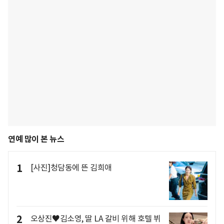
연예 많이 본 뉴스
1
[사진]청담동에 뜬 김희애
2
오상진♥김소영, 딸 LA 갈비 위해 호텔 뷔