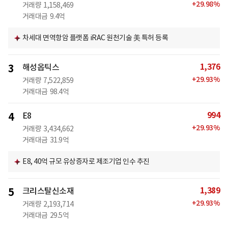
+
29.98
%
거래량
1,158,469
거래대금
9.4억
차세대 면역항암 플랫폼 iRAC 원천기술 美 특허 등록
1,376
3
해성옵틱스
+
29.93
%
거래량
7,522,859
거래대금
98.4억
994
4
E8
+
29.93
%
거래량
3,434,662
거래대금
31.9억
E8, 40억 규모 유상증자로 제조기업 인수 추진
1,389
5
크리스탈신소재
+
29.93
%
거래량
2,193,714
거래대금
29.5억