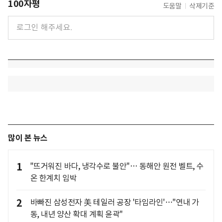
100자평
도움말
삭제기준
많이 본 뉴스
1
"뜨거워진 바다, 냉각수로 불안"… 동해안 원전 벨트, 수
온 한계치 임박
2
바빠진 삼성전자 美 테일러 공장 '타임라인'…"연내 가
동, 내년 양산 확대 계획 윤곽"