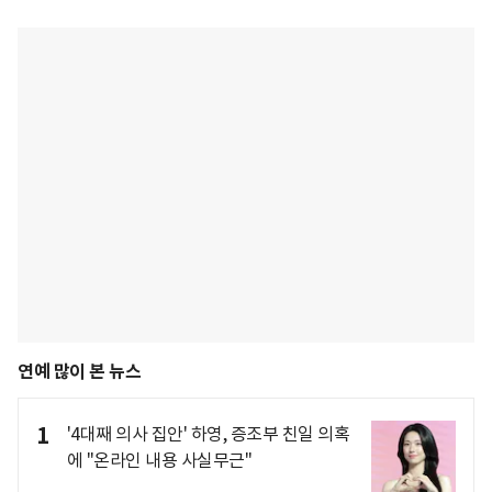
연예 많이 본 뉴스
1
'4대째 의사 집안' 하영, 증조부 친일 의혹
에 "온라인 내용 사실무근"