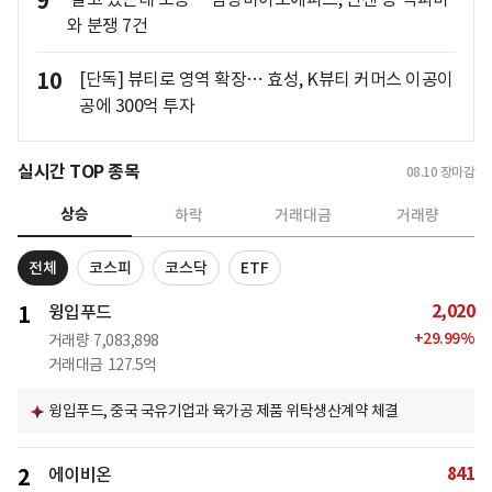
9
와 분쟁 7건
10
[단독] 뷰티로 영역 확장… 효성, K뷰티 커머스 이공이
공에 300억 투자
실시간 TOP 종목
08.10
장마감
상승
하락
거래대금
거래량
전체
코스피
코스닥
ETF
2,020
1
윙입푸드
+
29.99
%
거래량
7,083,898
거래대금
127.5억
윙입푸드, 중국 국유기업과 육가공 제품 위탁생산계약 체결
841
2
에이비온