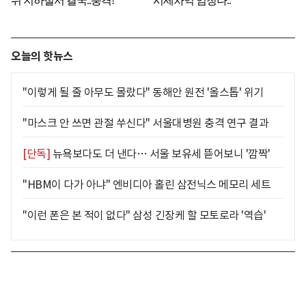
오늘의 핫뉴스
"이렇게 될 줄 아무도 몰랐다" 동해안 원전 '올스톱' 위기
"마스크 안 쓰면 관절 쑤신다" 서울대병원 충격 연구 결과
[단독]
뉴욕보다도 더 낸다… 서울 보유세 뜯어보니 '깜짝'
"HBM이 다가 아냐" 엔비디아 홀린 삼전닉스 메모리 세트
"이런 폰은 본 적이 없다" 삼성 긴장케 할 모토로라 '역습'