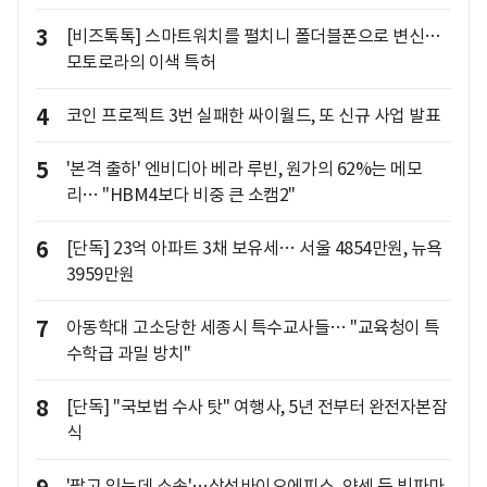
3
[비즈톡톡] 스마트워치를 펼치니 폴더블폰으로 변신…
모토로라의 이색 특허
4
코인 프로젝트 3번 실패한 싸이월드, 또 신규 사업 발표
5
'본격 출하' 엔비디아 베라 루빈, 원가의 62%는 메모
리… "HBM4보다 비중 큰 소캠2"
6
[단독] 23억 아파트 3채 보유세… 서울 4854만원, 뉴욕
3959만원
7
아동학대 고소당한 세종시 특수교사들… "교육청이 특
수학급 과밀 방치"
8
[단독] "국보법 수사 탓" 여행사, 5년 전부터 완전자본잠
식
'팔고 있는데 소송'…삼성바이오에피스, 얀센 등 빅파마