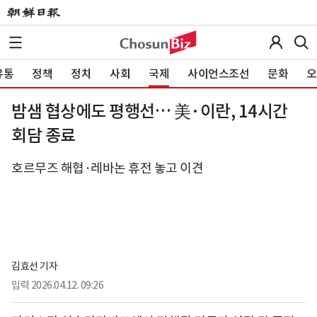
유통
정책
정치
사회
국제
사이언스조선
문화
오
밤샘 협상에도 평행선… 美·이란, 14시간
회담 종료
호르무즈 해협·레바논 휴전 놓고 이견
김효선 기자
입력
2026.04.12. 09:26