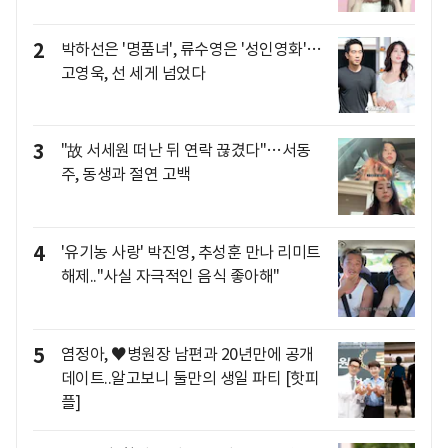
2
박하선은 '명품녀', 류수영은 '성인영화'…
고영욱, 선 세게 넘었다
3
"故 서세원 떠난 뒤 연락 끊겼다"…서동
주, 동생과 절연 고백
4
'유기농 사랑' 박진영, 추성훈 만나 리미트
해제.."사실 자극적인 음식 좋아해"
5
염정아, ♥병원장 남편과 20년만에 공개
데이트..알고보니 둘만의 생일 파티 [핫피
플]