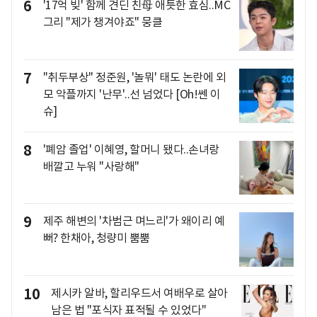
6
'17억 빚' 함께 견딘 친母 애틋한 효심..MC
그리 "제가 챙겨야죠" 뭉클
7
"취두부상" 정준원, '놀뭐' 태도 논란에 외
모 악플까지 '난무'..선 넘었다 [Oh!쎈 이
슈]
8
'폐암 졸업' 이혜영, 할머니 됐다..손녀랑
배깔고 누워 "사랑해"
9
제주 해변의 '차범근 며느리'가 왜이리 예
뻐? 한채아, 청량미 뿜뿜
10
제시카 알바, 할리우드서 여배우로 살아
남은 법 "포식자 표적될 수 있었다"