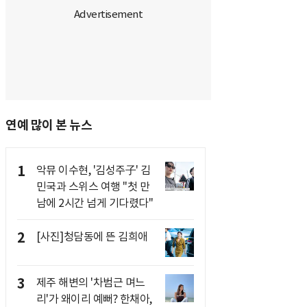
연예 많이 본 뉴스
1
악뮤 이수현, '김성주子' 김
민국과 스위스 여행 "첫 만
남에 2시간 넘게 기다렸다"
2
[사진]청담동에 뜬 김희애
3
제주 해변의 '차범근 며느
리'가 왜이리 예뻐? 한채아,