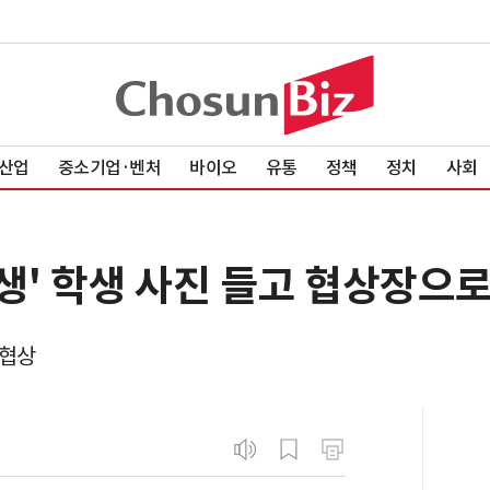
산업
중소기업·벤처
바이오
유통
정책
정치
사회
희생' 학생 사진 들고 협상장으
 협상