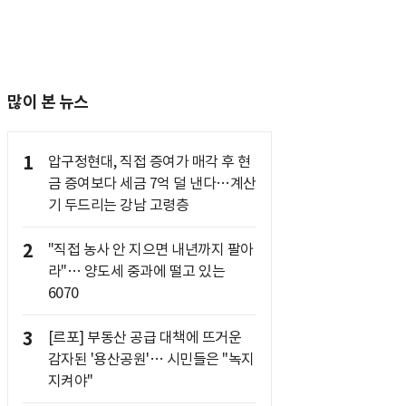
많이 본 뉴스
1
압구정현대, 직접 증여가 매각 후 현
금 증여보다 세금 7억 덜 낸다…계산
기 두드리는 강남 고령층
2
"직접 농사 안 지으면 내년까지 팔아
라"… 양도세 중과에 떨고 있는
6070
3
[르포] 부동산 공급 대책에 뜨거운
감자된 '용산공원'… 시민들은 "녹지
지켜야"