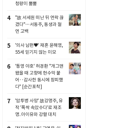
청량미 뿜뿜
4
"故 서세원 떠난 뒤 연락 끊
겼다"…서동주, 동생과 절
연 고백
5
'의사 남편♥' 재혼 윤해영,
55세 믿기지 않는 미모
6
'통영 야호' 허경환 "개그맨
됐을 때 고향에 현수막 붙
어‥감사한 동시에 창피했
다" [순간포착]
7
'암투병 사망' 故강명주, 유
작 '폭싹 속았수다'로 재조
명..아이유와 강렬 대치