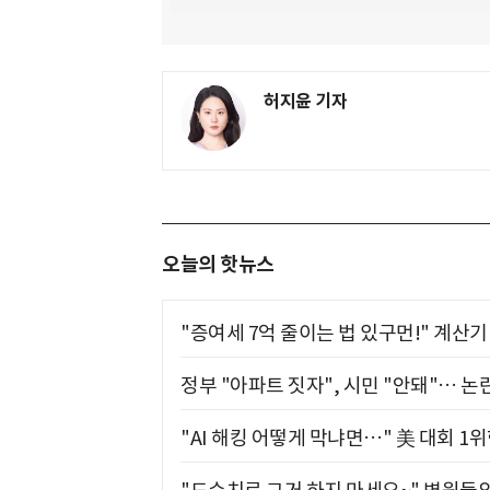
허지윤 기자
오늘의 핫뉴스
"증여세 7억 줄이는 법 있구먼!" 계산
정부 "아파트 짓자", 시민 "안돼"… 논란
"AI 해킹 어떻게 막냐면…" 美 대회 1