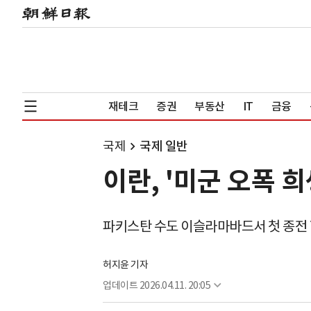
재테크
증권
부동산
IT
금융
국제
국제 일반
이란, '미군 오폭 
파키스탄 수도 이슬라마바드서 첫 종전
허지윤 기자
업데이트
2026.04.11. 20:05