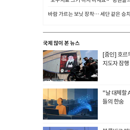
"도수치료 그거 하지 마세요~" 병원들
바람 가르는 보닛 장착… 세단 같은 승
국제 많이 본 뉴스
[줌인] 호
지도자 잠행
"날 대체할 
들의 한숨