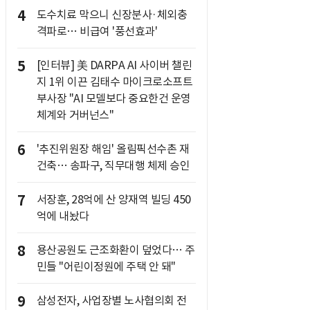
4
도수치료 막으니 신장분사·체외충
격파로… 비급여 '풍선효과'
5
[인터뷰] 美 DARPA AI 사이버 챌린
지 1위 이끈 김태수 마이크로소프트
부사장 "AI 모델보다 중요한건 운영
체계와 거버넌스"
6
'추진위원장 해임' 올림픽선수촌 재
건축… 송파구, 직무대행 체제 승인
7
서장훈, 28억에 산 양재역 빌딩 450
억에 내놨다
8
용산공원도 근조화환이 덮었다… 주
민들 "어린이정원에 주택 안 돼"
9
삼성전자, 사업장별 노사협의회 전