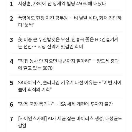
1
서장훈, 28억에 산 양재역 빌딩 450억에 내놨다
2
폭염에도 현장 지킨 공무원… 벼 낱알 세다, 화재 진압하
다 '풀썩'
3
美 비중 큰 두산밥캣은 부진, 신흥국 뚫은 HD건설기계
는 선전… 시장 전략에 엇갈린 희비
4
"직접 농사 안 지으면 내년까지 팔아라"… 양도세 중과
에 떨고 있는 6070
5
SK하이닉스, 솔리다임 키우기 나선 이유는…"이번 사이
클이 최적의 기회"
6
"강제 국장 복귀냐"… ISA 세제 개편에 투자자 불만
7
[사이언스카페] AI가 세균 잡는 바이러스 생성, 내성균도
감염