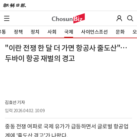
유통
정책
정치
사회
국제
사이언스조선
문화
오
"이란 전쟁 한 달 더 가면 항공사 줄도산"…
두바이 항공 재벌의 경고
김효선 기자
입력
2026.04.02. 10:09
중동 전쟁 여파로 국제 유가가 급등하면서 글로벌 항공업
계에 '줄도산 경고'가 나왔다.