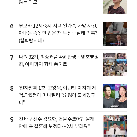
않는 미모
6
부모와 12세·8세 자녀 일가족 사망 사건,
아내는 속옷만 입은 채 투신…살해 의혹?
(실화탐사대)
7
나솔 32기, 최종커플 4쌍 탄생…영호♥정
희, 아이까지 함께 품기로
8
'전자발찌 1호' 고영욱, 이번엔 이지혜 저
격.."49평이 미니멀리즘? 많이 출세했구
나"
9
전 배구선수 김요한, 건물주였어? "올해
안에 꼭 결혼해 보겠다…2세 부러워"