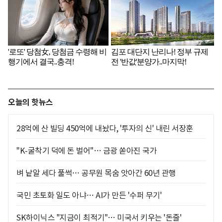
오늘의 핫뉴스
28억에 산 빌딩 450억에 내놨다, '투자의 신' 내린 서장훈
"K-굴착기 덕에 돈 벌어"… 금광 쏟아진 국가
벼 낱알 세다 풀썩… 공무원 목숨 앗아간 60년 관행
국민 초토화 일도 아냐… AI가 만든 '수퍼 무기'
SK하이닉스 "지금이 최적기"… 미국서 키우는 '돈줄'