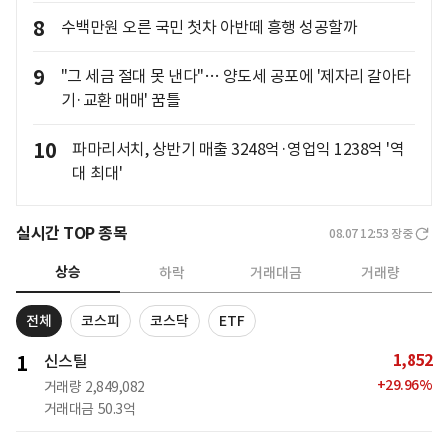
8
수백만원 오른 국민 첫차 아반떼 흥행 성공할까
9
"그 세금 절대 못 낸다"… 양도세 공포에 '제자리 갈아타
기·교환 매매' 꿈틀
10
파마리서치, 상반기 매출 3248억·영업익 1238억 '역
대 최대'
실시간 TOP 종목
08.07 12:53
장중
상승
하락
거래대금
거래량
전체
코스피
코스닥
ETF
1,852
1
신스틸
+
29.96
%
거래량
2,849,082
거래대금
50.3억