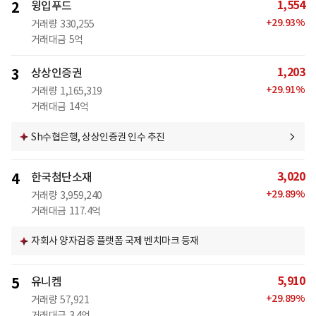
1,554
2
윙입푸드
+
29.93
%
거래량
330,255
거래대금
5억
1,203
3
상상인증권
+
29.91
%
거래량
1,165,319
거래대금
14억
Sh수협은행, 상상인증권 인수 추진
3,020
4
한국첨단소재
+
29.89
%
거래량
3,959,240
거래대금
117.4억
자회사 양자검증 플랫폼 국제 벤치마크 등재
5,910
5
유니켐
+
29.89
%
거래량
57,921
거래대금
3.4억