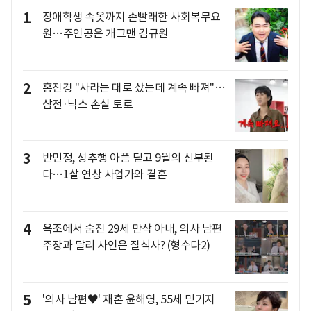
1
장애학생 속옷까지 손빨래한 사회복무요
원…주인공은 개그맨 김규원
2
홍진경 "사라는 대로 샀는데 계속 빠져"…
삼전·닉스 손실 토로
3
반민정, 성추행 아픔 딛고 9월의 신부된
다…1살 연상 사업가와 결혼
4
욕조에서 숨진 29세 만삭 아내, 의사 남편
주장과 달리 사인은 질식사? (형수다2)
5
'의사 남편♥' 재혼 윤해영, 55세 믿기지