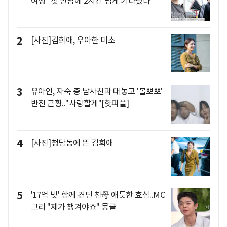
여행 "첫 만남에 2시간 넘게 기다렸다"
2
[사진]김희애, 우아한 미소
3
유아인, 자숙 중 남사친과 대놓고 '볼뽀뽀'
반전 근황.."사랑할게"[핫피플]
4
[사진]청담동에 뜬 김희애
5
'17억 빚' 함께 견딘 친母 애틋한 효심..MC
그리 "제가 챙겨야죠" 뭉클