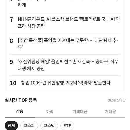
하게
7
NHN클라우드, AI 풀스택 브랜드 '팩토리X'로 국내 AI 인
프라 시장 공략
8
[주간 특산물] 폭염을 이겨내는 푸릇함… '대관령 배추·
무'
9
'추진위원장 해임' 올림픽선수촌 재건축… 송파구, 직무
대행 체제 승인
10
창립 100주년 유한양행, 제2의 '렉라자' 발굴한다
실시간 TOP 종목
08.09
장마감
상승
하락
거래대금
거래량
전체
코스피
코스닥
ETF