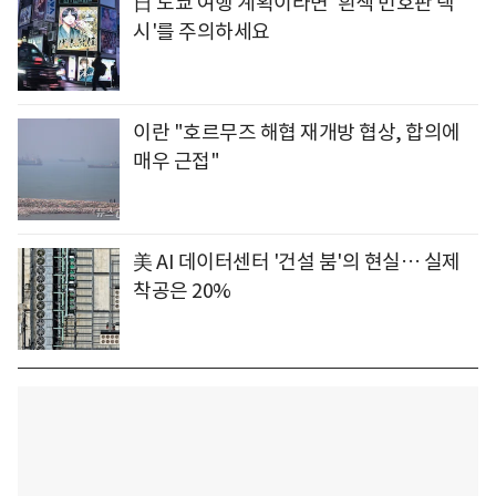
日 도쿄 여행 계획이라면 '흰색 번호판 택
시'를 주의하세요
이란 "호르무즈 해협 재개방 협상, 합의에
매우 근접"
美 AI 데이터센터 '건설 붐'의 현실… 실제
착공은 20%