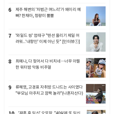
6
제주 해변의 '차범근 며느리'가 왜이리 예
뻐? 한채아, 청량미 뿜뿜
7
'와일드 씽' 엄태구 "텐션 올리기 제일 어
려워...'내향인' 이제 아닌 듯" [인터뷰①]
8
최예나, 다 젖어서 다 비치네…너무 아찔
한 워터밤 악동 비주얼
9
류혜영, 고경표 자취방 드나드는 사이였다
"부모님 마주치고 깜짝 놀라"(나혼자산다)
10
'재혼 후 임신' 오또맘, "40살에 또 임신