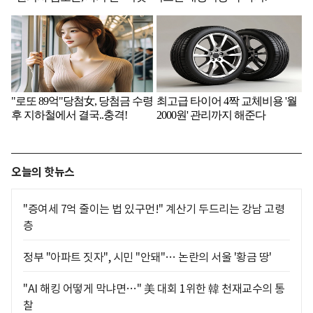
오늘의 핫뉴스
"증여세 7억 줄이는 법 있구먼!" 계산기 두드리는 강남 고령
층
정부 "아파트 짓자", 시민 "안돼"… 논란의 서울 '황금 땅'
"AI 해킹 어떻게 막냐면…" 美 대회 1위한 韓 천재교수의 통
찰