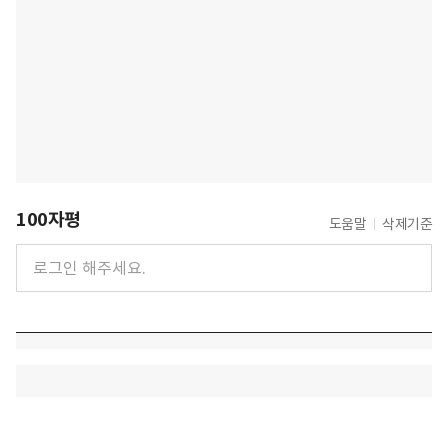
100자평
도움말
삭제기준