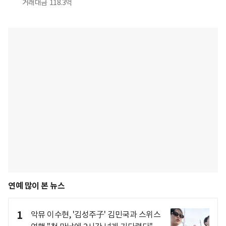
거래대금
118.3억
연예 많이 본 뉴스
1
악뮤 이수현, '김성주子' 김민국과 스위스