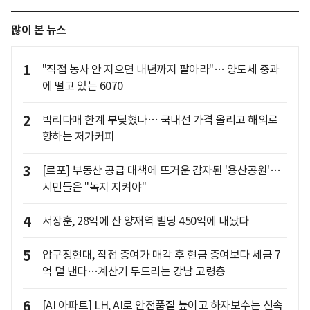
많이 본 뉴스
1
"직접 농사 안 지으면 내년까지 팔아라"… 양도세 중과
에 떨고 있는 6070
2
박리다매 한계 부딪혔나… 국내선 가격 올리고 해외로
향하는 저가커피
3
[르포] 부동산 공급 대책에 뜨거운 감자된 '용산공원'…
시민들은 "녹지 지켜야"
4
서장훈, 28억에 산 양재역 빌딩 450억에 내놨다
5
압구정현대, 직접 증여가 매각 후 현금 증여보다 세금 7
억 덜 낸다…계산기 두드리는 강남 고령층
6
[AI 아파트] LH, AI로 안전품질 높이고 하자보수는 신속