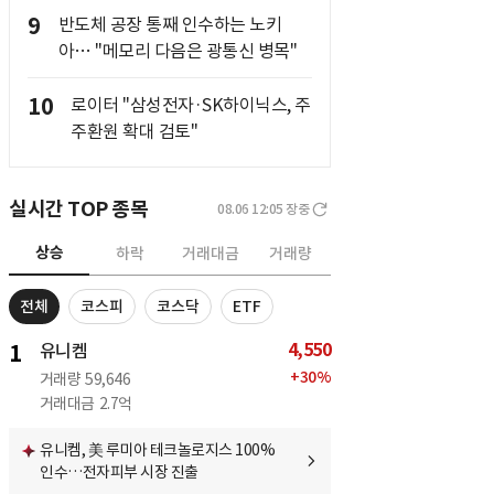
9
반도체 공장 통째 인수하는 노키
아… "메모리 다음은 광통신 병목"
10
로이터 "삼성전자·SK하이닉스, 주
주환원 확대 검토"
실시간 TOP 종목
08.06 12:05
장중
상승
하락
거래대금
거래량
전체
코스피
코스닥
ETF
4,550
1
유니켐
+
30
%
거래량
59,646
거래대금
2.7억
유니켐, 美 루미아 테크놀로지스 100%
인수…전자피부 시장 진출