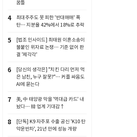
꿈틀
4
최대주주도 못 피한 '반대매매' 폭
탄… 지분율 42%에서 18%로 추락
5
[법조 인사이드] 최태원 이혼소송이
불붙인 위자료 논쟁… 기준 없어 판
결 '제각각'
6
[당신의 생각은] "치킨 다리 먼저 먹
은 남친, 누구 잘못?"… 커플 싸움도
AI에 묻는다
7
美, 中 태양광 막을 '역대급 카드' 내
놨다… 韓 업계 기대감↑
8
[단독] K9 자주포 수출 공신 'K10 탄
약운반차', 21년 만에 성능 개량