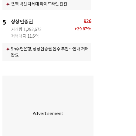
결핵 백신 차세대 파이프라인 진전
926
5
상상인증권
+
29.87
%
거래량
1,292,672
거래대금
11.6억
Sh수협은행, 상상인증권 인수 추진…연내 거래
완료