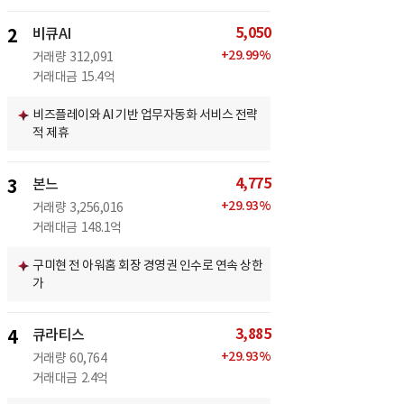
5,050
2
비큐AI
+
29.99
%
거래량
312,091
거래대금
15.4억
비즈플레이와 AI 기반 업무자동화 서비스 전략
적 제휴
4,775
3
본느
+
29.93
%
거래량
3,256,016
거래대금
148.1억
구미현 전 아워홈 회장 경영권 인수로 연속 상한
가
3,885
4
큐라티스
+
29.93
%
거래량
60,764
거래대금
2.4억