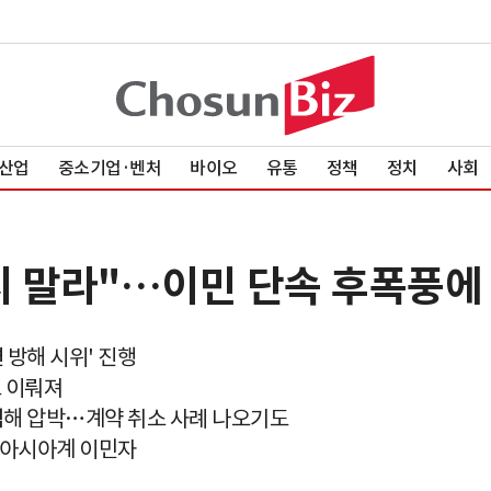
산업
중소기업·벤처
바이오
유통
정책
정치
사회
받지 말라"…이민 단속 후폭풍
 방해 시위' 진행
도 이뤄져
저격해 압박…계약 취소 사례 나오기도
 아시아계 이민자