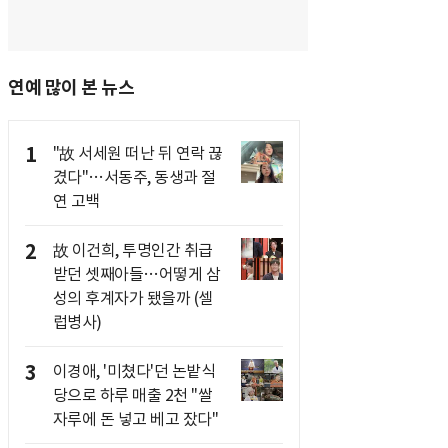
연예 많이 본 뉴스
1
"故 서세원 떠난 뒤 연락 끊
겼다"…서동주, 동생과 절
연 고백
2
故 이건희, 투명인간 취급
받던 셋째아들…어떻게 삼
성의 후계자가 됐을까 (셀
럽병사)
3
이경애, '미쳤다'던 논밭식
당으로 하루 매출 2천 "쌀
자루에 돈 넣고 베고 잤다"