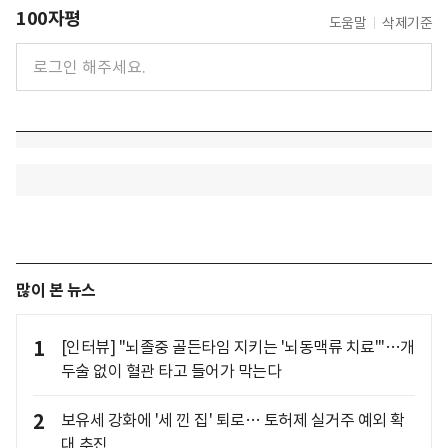
100자평
도움말
삭제기준
많이 본 뉴스
1
[인터뷰] "뇌졸중 골든타임 지키는 '뇌동맥류 치료'"…개
두술 없이 혈관 타고 들어가 막는다
2
보유세 강화에 '세 낀 집' 퇴로… 토허제 실거주 예외 확
대 추진