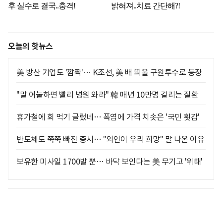
오늘의 핫뉴스
美 방산 기업도 '깜짝'… K조선, 美 배 띄울 구원투수로 등장
"말 어눌하면 빨리 병원 와라" 韓 매년 10만명 걸리는 질환
휴가철에 회 먹기 글렀네… 폭염에 가격 치솟은 '국민 횟감'
반도체도 쭉쭉 빠진 증시… "외인이 우리 희망" 말 나온 이유
보유한 미사일 1700발 뿐… 바닥 보인다는 美 무기고 '위태'