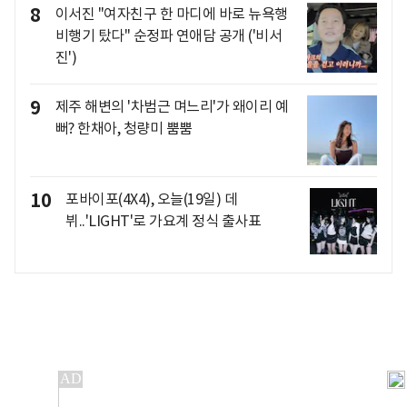
8
이서진 "여자친구 한 마디에 바로 뉴욕행
비행기 탔다" 순정파 연애담 공개 ('비서
진')
9
제주 해변의 '차범근 며느리'가 왜이리 예
뻐? 한채아, 청량미 뿜뿜
10
포바이포(4X4), 오늘(19일) 데
뷔..'LIGHT'로 가요계 정식 출사표