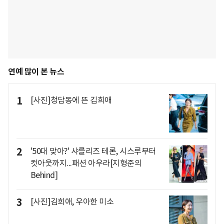
연예 많이 본 뉴스
1
[사진]청담동에 뜬 김희애
2
'50대 맞아?' 샤를리즈 테론, 시스루부터
컷아웃까지...패션 아우라[지형준의
Behind]
3
[사진]김희애, 우아한 미소