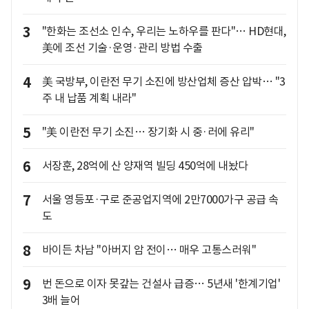
3
"한화는 조선소 인수, 우리는 노하우를 판다"… HD현대,
美에 조선 기술·운영·관리 방법 수출
4
美 국방부, 이란전 무기 소진에 방산업체 증산 압박… "3
주 내 납품 계획 내라"
5
"美 이란전 무기 소진… 장기화 시 중·러에 유리"
6
서장훈, 28억에 산 양재역 빌딩 450억에 내놨다
7
서울 영등포·구로 준공업지역에 2만7000가구 공급 속
도
8
바이든 차남 "아버지 암 전이… 매우 고통스러워"
9
번 돈으로 이자 못갚는 건설사 급증… 5년새 '한계기업'
3배 늘어