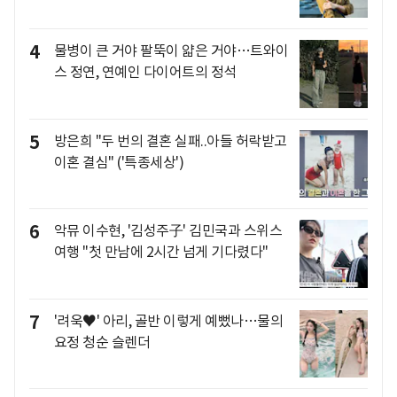
4
물병이 큰 거야 팔뚝이 얇은 거야…트와이
스 정연, 연예인 다이어트의 정석
5
방은희 "두 번의 결혼 실패..아들 허락받고
이혼 결심" ('특종세상')
6
악뮤 이수현, '김성주子' 김민국과 스위스
여행 "첫 만남에 2시간 넘게 기다렸다"
7
'려욱♥' 아리, 골반 이렇게 예뻤나…물의
요정 청순 슬렌더