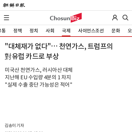
유통
정책
정치
사회
국제
사이언스조선
문화
오
"대체재가 없다"… 천연가스, 트럼프의
對유럽 카드로 부상
미국산 천연가스, 러시아산 대체
지난해 EU 수입량 4분의 1 차지
"실제 수출 중단 가능성은 적어"
김송이 기자