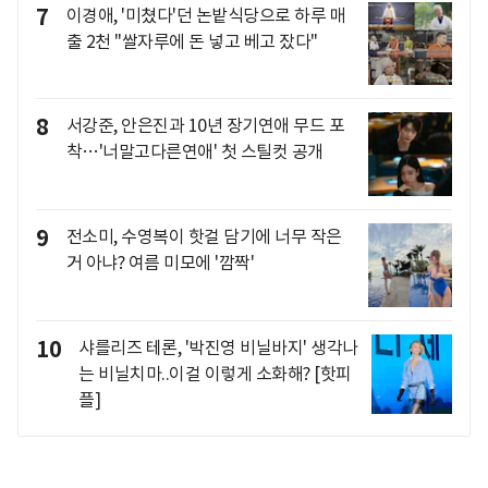
7
이경애, '미쳤다'던 논밭식당으로 하루 매
출 2천 "쌀자루에 돈 넣고 베고 잤다"
8
서강준, 안은진과 10년 장기연애 무드 포
착…'너말고다른연애' 첫 스틸컷 공개
9
전소미, 수영복이 핫걸 담기에 너무 작은
거 아냐? 여름 미모에 '깜짝'
10
샤를리즈 테론, '박진영 비닐바지' 생각나
는 비닐치마..이걸 이렇게 소화해? [핫피
플]