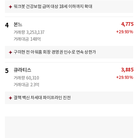
워크봇 건강보험 급여 대상 18세 이하까지 확대
4,775
4
본느
+
29.93
%
거래량
3,253,137
거래대금
148억
구미현 전 아워홈 회장 경영권 인수로 연속 상한가
3,885
5
큐라티스
+
29.93
%
거래량
60,310
거래대금
2.3억
결핵 백신 차세대 파이프라인 진전