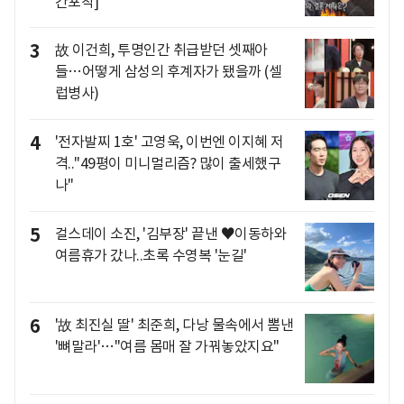
간포착]
3
故 이건희, 투명인간 취급받던 셋째아
들…어떻게 삼성의 후계자가 됐을까 (셀
럽병사)
4
'전자발찌 1호' 고영욱, 이번엔 이지혜 저
격.."49평이 미니멀리즘? 많이 출세했구
나"
5
걸스데이 소진, '김부장' 끝낸 ♥이동하와
여름휴가 갔나..초록 수영복 '눈길'
6
'故 최진실 딸' 최준희, 다낭 물속에서 뽐낸
'뼈말라'…"여름 몸매 잘 가꿔놓았지요"