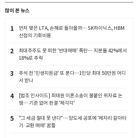
많이 본 뉴스
1
먼저 맺은 LTA, 손해로 돌아올까… SK하이닉스, HBM
선점의 기회비용
2
최대주주도 못 피한 '반대매매' 폭탄… 지분율 42%에서
18%로 추락
3
추석 전 '민생지원금' 또 푼다…1인당 최대 50만원 어디
서 받나
4
[법조 인사이드] 최태원 이혼소송이 불붙인 위자료 논
쟁… 기준 없어 판결 '제각각'
5
"그 세금 절대 못 낸다"… 양도세 공포에 '제자리 갈아타
기·교환 매매' 꿈틀