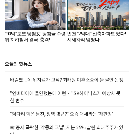
오늘의 핫뉴스
바람폈는데 위자료가 고작? 최태원 이혼소송이 불 붙인 논쟁
"엔비디아에 올인했는데 이런…" SK하이닉스가 예상치 못
한 변수
"닭다리 먹은 남친, 징역 몇년?" 요즘 대세라는 '재판장'
韓 증시 폭락한 '악몽의 그날', 지분 25% 날린 최대주주가 있