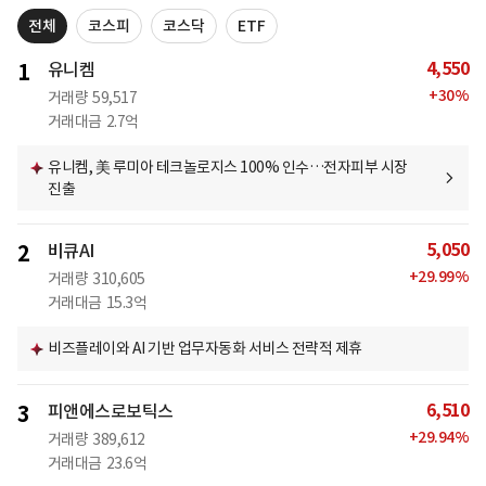
전체
코스피
코스닥
ETF
4,550
1
유니켐
+
30
%
거래량
59,517
거래대금
2.7억
유니켐, 美 루미아 테크놀로지스 100% 인수…전자피부 시장
진출
5,050
2
비큐AI
+
29.99
%
거래량
310,605
거래대금
15.3억
비즈플레이와 AI 기반 업무자동화 서비스 전략적 제휴
6,510
3
피앤에스로보틱스
+
29.94
%
거래량
389,612
거래대금
23.6억