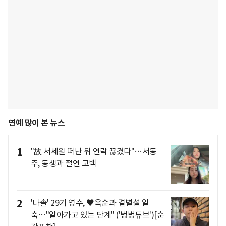
연예 많이 본 뉴스
1
"故 서세원 떠난 뒤 연락 끊겼다"…서동
주, 동생과 절연 고백
2
'나솔' 29기 영수, ♥옥순과 결별설 일
축…"알아가고 있는 단계" ('벙벙튜브')[순