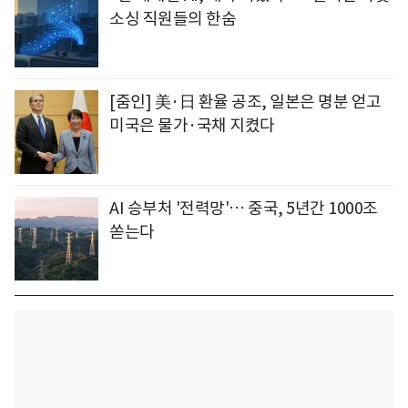
소싱 직원들의 한숨
[줌인] 美·日 환율 공조, 일본은 명분 얻고
미국은 물가·국채 지켰다
AI 승부처 '전력망'… 중국, 5년간 1000조
쏟는다