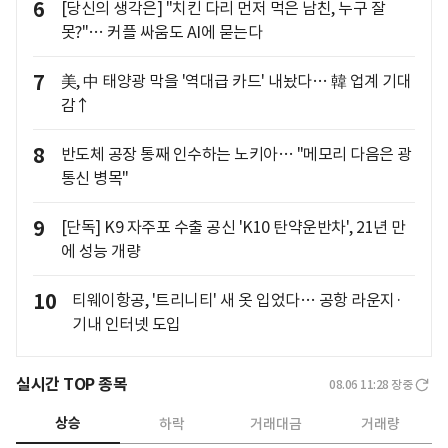
6
[당신의 생각은] "치킨 다리 먼저 먹은 남친, 누구 잘
못?"… 커플 싸움도 AI에 묻는다
7
美, 中 태양광 막을 '역대급 카드' 내놨다… 韓 업계 기대
감↑
8
반도체 공장 통째 인수하는 노키아… "메모리 다음은 광
통신 병목"
9
[단독] K9 자주포 수출 공신 'K10 탄약운반차', 21년 만
에 성능 개량
10
티웨이항공, '트리니티' 새 옷 입었다… 공항 라운지·
기내 인터넷 도입
실시간 TOP 종목
08.06 11:28
장중
상승
하락
거래대금
거래량