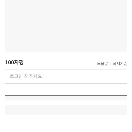
100자평
도움말
삭제기준