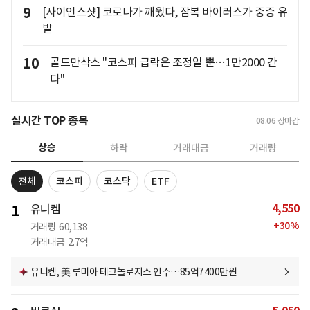
9
[사이언스샷] 코로나가 깨웠다, 잠복 바이러스가 중증 유
발
10
골드만삭스 "코스피 급락은 조정일 뿐…1만2000 간
다"
실시간 TOP 종목
08.06
장마감
상승
하락
거래대금
거래량
전체
코스피
코스닥
ETF
4,550
1
유니켐
+
30
%
거래량
60,138
거래대금
2.7억
유니켐, 美 루미아 테크놀로지스 인수…85억7400만원