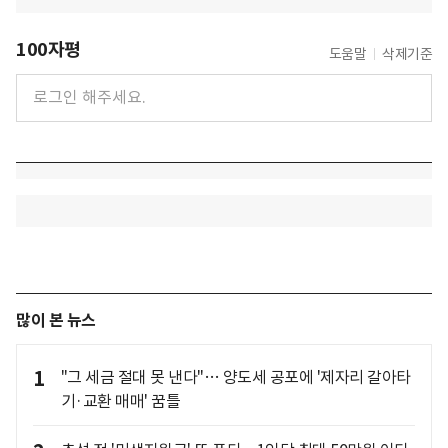
100자평
도움말
삭제기준
많이 본 뉴스
1
"그 세금 절대 못 낸다"… 양도세 공포에 '제자리 갈아타
기·교환 매매' 꿈틀