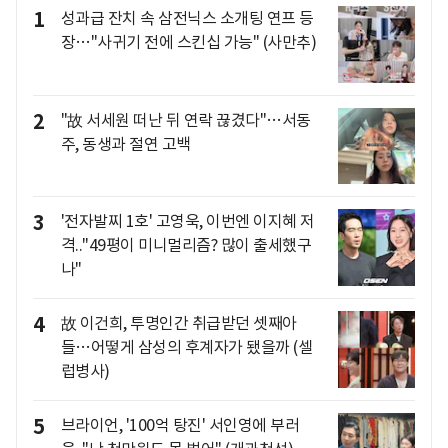
1
성과급 잔치 속 삼전닉스 소개팅 연프 등
장…"사귀기 전에 스킨십 가능" (사만추)
2
"故 서세원 떠난 뒤 연락 끊겼다"…서동
주, 동생과 절연 고백
3
'전자발찌 1호' 고영욱, 이번엔 이지혜 저
격.."49평이 미니멀리즘? 많이 출세했구
나"
4
故 이건희, 투명인간 취급받던 셋째아
들…어떻게 삼성의 후계자가 됐을까 (셀
럽병사)
5
브라이언, '100억 탕진' 서인영에 부러