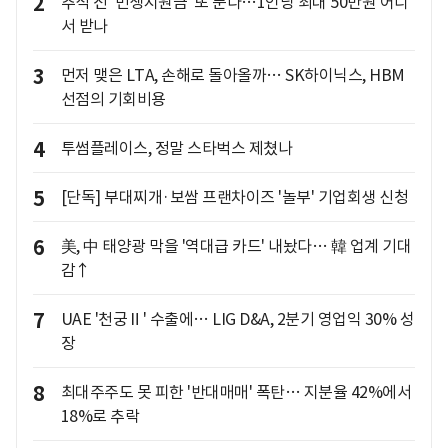
2
추석 전 '민생지원금' 또 푼다…1인당 최대 50만원 어디
서 받나
3
먼저 맺은 LTA, 손해로 돌아올까… SK하이닉스, HBM
선점의 기회비용
4
투썸플레이스, 정말 스타벅스 제쳤나
5
[단독] 부대찌개·보쌈 프랜차이즈 '놀부' 기업회생 신청
6
美, 中 태양광 막을 '역대급 카드' 내놨다… 韓 업계 기대
감↑
7
UAE '천궁Ⅱ' 수출에… LIG D&A, 2분기 영업익 30% 성
장
8
최대주주도 못 피한 '반대매매' 폭탄… 지분율 42%에서
18%로 추락