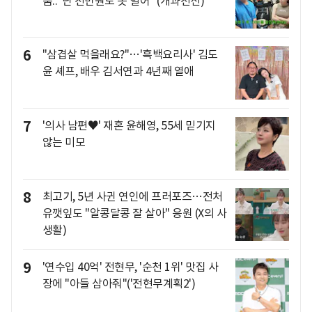
움.."난 천만원도 못 벌어" (개과천선)
6
"삼겹살 먹을래요?"…'흑백요리사' 김도
윤 셰프, 배우 김서연과 4년째 열애
7
'의사 남편♥' 재혼 윤해영, 55세 믿기지
않는 미모
8
최고기, 5년 사귄 연인에 프러포즈…전처
유깻잎도 "알콩달콩 잘 살아" 응원 (X의 사
생활)
9
'연수입 40억' 전현무, '순천 1위' 맛집 사
장에 "아들 삼아줘"('전현무계획2')