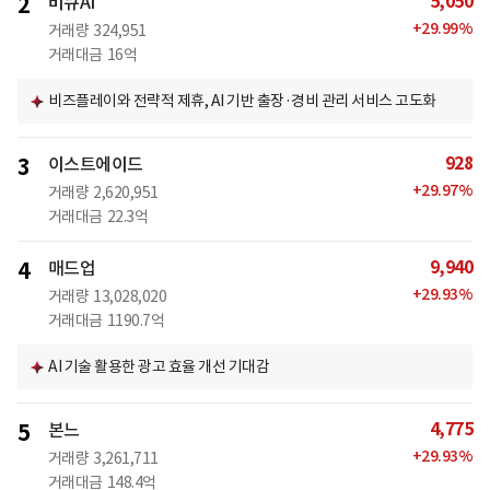
5,050
2
비큐AI
+
29.99
%
거래량
324,951
거래대금
16억
비즈플레이와 전략적 제휴, AI 기반 출장·경비 관리 서비스 고도화
928
3
이스트에이드
+
29.97
%
거래량
2,620,951
거래대금
22.3억
9,940
4
매드업
+
29.93
%
거래량
13,028,020
거래대금
1190.7억
AI 기술 활용한 광고 효율 개선 기대감
4,775
5
본느
+
29.93
%
거래량
3,261,711
거래대금
148.4억