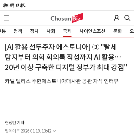
유통
정책
정치
사회
국제
사이언스조선
문화
오
[AI 활용 선두주자 에스토니아] ③ "탈세
탐지부터 의회 회의록 작성까지 AI 활용…
20년 이상 구축한 디지털 정부가 최대 강점"
카멜 텔리스 주한에스토니아대사관 공관 차석 인터뷰
현정민 기자
업데이트
2026.01.19. 13:42