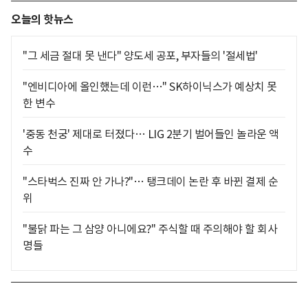
오늘의 핫뉴스
"그 세금 절대 못 낸다" 양도세 공포, 부자들의 '절세법'
"엔비디아에 올인했는데 이런…" SK하이닉스가 예상치 못
한 변수
'중동 천궁' 제대로 터졌다… LIG 2분기 벌어들인 놀라운 액
수
"스타벅스 진짜 안 가나?"… 탱크데이 논란 후 바뀐 결제 순
위
"불닭 파는 그 삼양 아니에요?" 주식할 때 주의해야 할 회사
명들