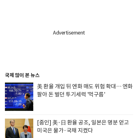
국제 많이 본 뉴스
美 환율 개입 뒤 엔화 매도 위험 확대… 엔화
팔아 돈 벌던 투기세력 '먹구름'
[줌인] 美·日 환율 공조, 일본은 명분 얻고
미국은 물가·국채 지켰다