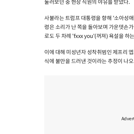
둘러보던 중 현장 직원의 야유를 받았다.
사불라는 트럼프 대통령을 향해 '소아성애
령은 소리가 난 쪽을 돌아보며 가운뎃손가락
로도 두 차례 'fxxx you'(꺼져) 욕설을
이에 대해 미성년자 성착취범인 제프리 엡
식에 불만을 드러낸 것이라는 추정이 나오