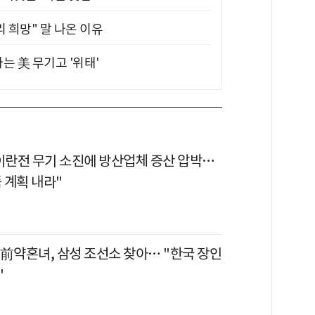
 희망" 말 나온 이유
는 美 무기고 '위태'
 이란전 무기 소진에 방산업체 증산 압박…
품 계획 내라"
 前약혼녀, 삼성 조선소 찾아… "한국 장인
"