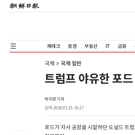
재테크
증권
부동산
IT
금융
국제
국제 일반
트럼프 야유한 포드
박지영 기자
입력
2026.01.15. 16:27
포드가 자사 공장을 시찰하던 도널드 트럼