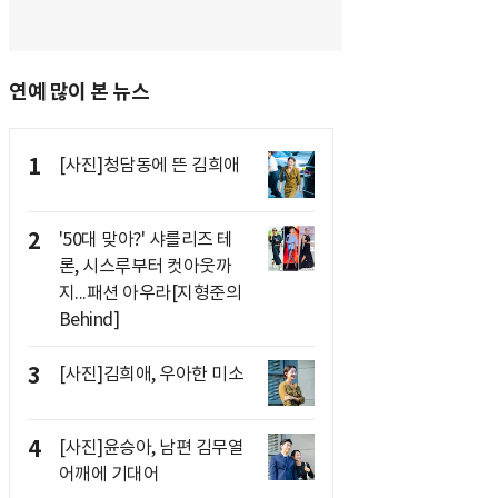
연예 많이 본 뉴스
1
[사진]청담동에 뜬 김희애
2
'50대 맞아?' 샤를리즈 테
론, 시스루부터 컷아웃까
지...패션 아우라[지형준의
Behind]
3
[사진]김희애, 우아한 미소
4
[사진]윤승아, 남편 김무열
어깨에 기대어