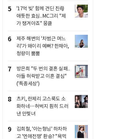
5
'17억 빚' 함께 견딘 친母
애틋한 효심..MC그리 "제
가 챙겨야죠" 뭉클
6
제주 해변의 '차범근 며느
리'가 왜이리 예뻐? 한채아,
청량미 뿜뿜
7
방은희 "두 번의 결혼 실패..
아들 허락받고 이혼 결심"
('특종세상')
8
츠키, 란제리 고스룩도 소
화하네…허벅지 훤히 드러
낸 만찢녀
9
김희철, '아는형님' 하차하
고 '연애전쟁' 환승? "욕먹