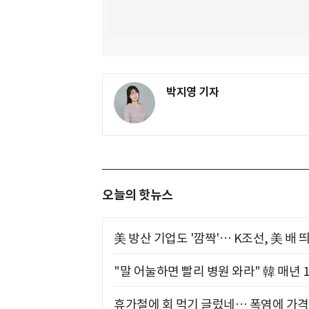
박지영 기자
오늘의 핫뉴스
美 방산 기업도 '깜짝'… K조선, 美 배
"말 어눌하면 빨리 병원 와라" 韓 매년 
휴가철에 회 먹기 글렀네… 폭염에 가격 