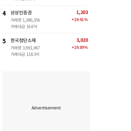
1,203
4
상상인증권
+
29.91
%
거래량
1,380,356
거래대금
16.6억
3,020
5
한국첨단소재
+
29.89
%
거래량
3,991,467
거래대금
118.3억