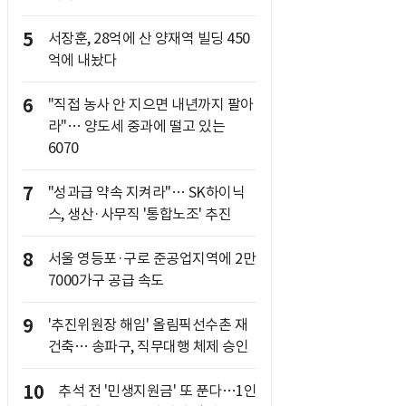
5
서장훈, 28억에 산 양재역 빌딩 450
억에 내놨다
6
"직접 농사 안 지으면 내년까지 팔아
라"… 양도세 중과에 떨고 있는
6070
7
"성과급 약속 지켜라"… SK하이닉
스, 생산·사무직 '통합노조' 추진
8
서울 영등포·구로 준공업지역에 2만
7000가구 공급 속도
9
'추진위원장 해임' 올림픽선수촌 재
건축… 송파구, 직무대행 체제 승인
10
추석 전 '민생지원금' 또 푼다…1인