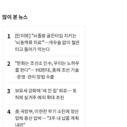
많이 본 뉴스
1
[인터뷰] "뇌졸중 골든타임 지키는
'뇌동맥류 치료'"…개두술 없이 혈관
타고 들어가 막는다
2
"한화는 조선소 인수, 우리는 노하우
를 판다"… HD현대, 美에 조선 기술
·운영·관리 방법 수출
3
보유세 강화에 '세 낀 집' 퇴로… 토
허제 실거주 예외 확대 추진
4
美 국방부, 이란전 무기 소진에 방산
업체 증산 압박… "3주 내 납품 계획
내라"