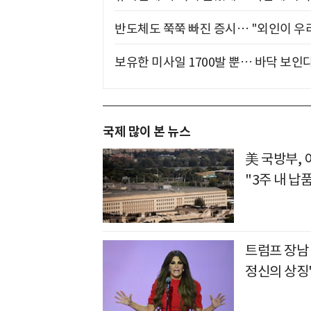
반도체도 쭉쭉 빠진 증시… "외인이 우리
보유한 미사일 1700발 뿐… 바닥 보인다
국제 많이 본 뉴스
美 국방부,
"3주 내 납
트럼프 장남
정신의 상징