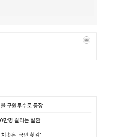
 띄울 구원투수로 등장
10만명 걸리는 질환
치솟은 '국민 횟감'