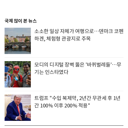
국제 많이 본 뉴스
소소한 일상 자체가 여행으로…덴마크 코펜
하겐, 체험형 관광지로 주목
모디의 디지털 장벽 뚫은 '바퀴벌레들'…무
기는 인스타였다
트럼프 "수입 복제약, 2년간 무관세 후 1년
간 100% 이후 200% 적용"