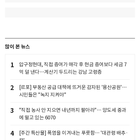
많이 본 뉴스
1
압구정현대, 직접 증여가 매각 후 현금 증여보다 세금 7
억 덜 낸다…계산기 두드리는 강남 고령층
2
[르포] 부동산 공급 대책에 뜨거운 감자된 '용산공원'…
시민들은 "녹지 지켜야"
3
"직접 농사 안 지으면 내년까지 팔아라"… 양도세 중과
에 떨고 있는 6070
4
[주간 특산물] 폭염을 이겨내는 푸릇함… '대관령 배추·