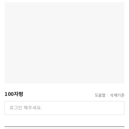
100자평
도움말
삭제기준