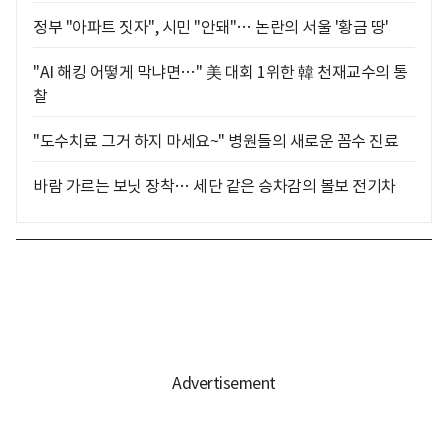
정부 "아파트 짓자", 시민 "안돼"… 논란의 서울 '황금 땅'
"AI 해킹 어떻게 막냐면…" 美 대회 1위한 韓 천재교수의 통
찰
"도수치료 그거 하지 마세요~" 병원들의 새로운 꼼수 진료
바람 가르는 보닛 장착… 세단 같은 승차감의 볼보 전기차