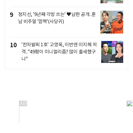
9
정지선, '9년째 각방 쓰는' ♥남편 공개..훈
남 비주얼 '깜짝'(사당귀)
10
'전자발찌 1호' 고영욱, 이번엔 이지혜 저
격.."49평이 미니멀리즘? 많이 출세했구
나"
개인정보처리방침
앱설치(Android)