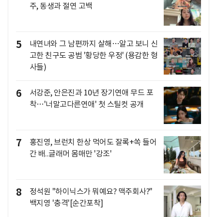
주, 동생과 절연 고백
5
내연녀와 그 남편까지 살해…알고 보니 신
고한 친구도 공범 '황당한 우정' (용감한 형
사들)
6
서강준, 안은진과 10년 장기연애 무드 포
착…'너말고다른연애' 첫 스틸컷 공개
7
홍진영, 브런치 한상 먹어도 잘록+쏙 들어
간 배..글래머 몸매만 '강조'
8
정석원 "하이닉스가 뭐예요? 맥주회사?"
백지영 '충격'[순간포착]