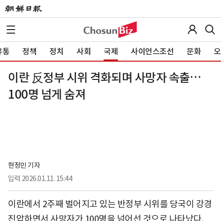
유통
정책
정치
사회
국제
사이언스조선
문화
오
이란 反정부 시위 격화되며 사망자 속출…
100명 넘게 숨져
현정민 기자
입력
2026.01.11. 15:44
이란에서 2주째 벌어지고 있는 반정부 시위를 당국이 강경
진압하면서 사망자가 100명을 넘어선 것으로 나타났다.