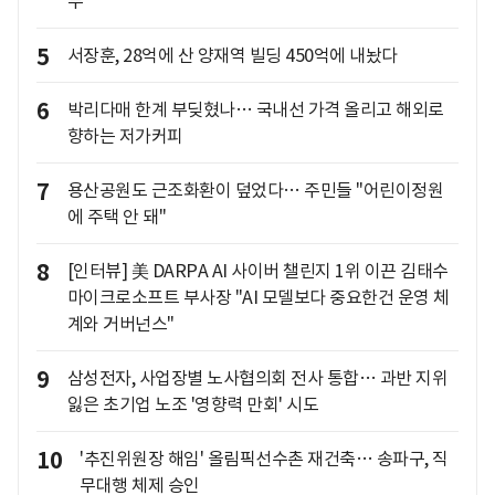
무'
5
서장훈, 28억에 산 양재역 빌딩 450억에 내놨다
6
박리다매 한계 부딪혔나… 국내선 가격 올리고 해외로
향하는 저가커피
7
용산공원도 근조화환이 덮었다… 주민들 "어린이정원
에 주택 안 돼"
8
[인터뷰] 美 DARPA AI 사이버 챌린지 1위 이끈 김태수
마이크로소프트 부사장 "AI 모델보다 중요한건 운영 체
계와 거버넌스"
9
삼성전자, 사업장별 노사협의회 전사 통합… 과반 지위
잃은 초기업 노조 '영향력 만회' 시도
10
'추진위원장 해임' 올림픽선수촌 재건축… 송파구, 직
무대행 체제 승인