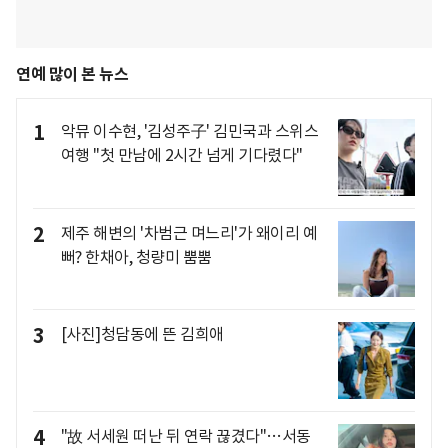
연예 많이 본 뉴스
1
악뮤 이수현, '김성주子' 김민국과 스위스
여행 "첫 만남에 2시간 넘게 기다렸다"
2
제주 해변의 '차범근 며느리'가 왜이리 예
뻐? 한채아, 청량미 뿜뿜
3
[사진]청담동에 뜬 김희애
4
"故 서세원 떠난 뒤 연락 끊겼다"…서동