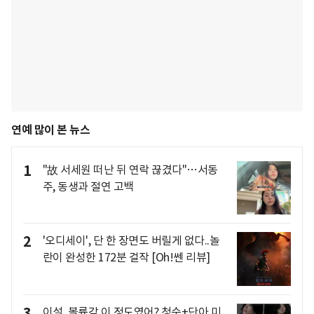
연예 많이 본 뉴스
1
"故 서세원 떠난 뒤 연락 끊겼다"…서동
주, 동생과 절연 고백
2
'오디세이', 단 한 장면도 버릴게 없다..놀
란이 완성한 172분 걸작 [Oh!쎈 리뷰]
3
이설, 볼륨감 이 정도였어? 청순+단아 미