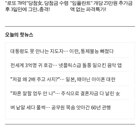
오늘의 핫뉴스
대통령도 못 만나는 지도자… 이란, 통제불능 빠졌다
전세계 3억명 귀 호강… 넷플릭스급 돌풍 일으킨 음악 앱
"저걸 왜 2배 주고 사지?"… 일본, 때아닌 아이폰 대란
"파혼 말할 엄두 안 나"… 주식으로 결혼자금 다 날린 女
벼 낱알 세다 풀썩… 공무원 목숨 앗아간 60년 관행