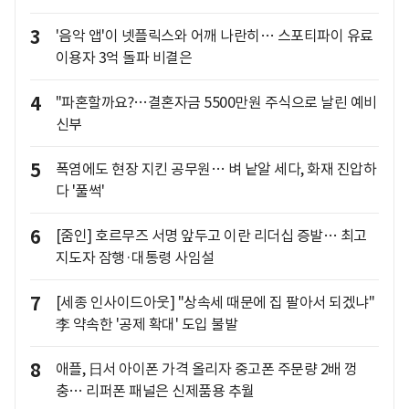
3
'음악 앱'이 넷플릭스와 어깨 나란히… 스포티파이 유료
이용자 3억 돌파 비결은
4
"파혼할까요?…결혼자금 5500만원 주식으로 날린 예비
신부
5
폭염에도 현장 지킨 공무원… 벼 낱알 세다, 화재 진압하
다 '풀썩'
6
[줌인] 호르무즈 서명 앞두고 이란 리더십 증발… 최고
지도자 잠행·대통령 사임설
7
[세종 인사이드아웃] "상속세 때문에 집 팔아서 되겠냐"
李 약속한 '공제 확대' 도입 불발
8
애플, 日서 아이폰 가격 올리자 중고폰 주문량 2배 껑
충… 리퍼폰 패널은 신제품용 추월