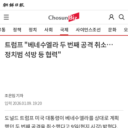
유통
정책
정치
사회
국제
사이언스조선
문화
오
트럼프 "베네수엘라 두 번째 공격 취소…
정치범 석방 등 협력"
조은임 기자
입력
2026.01.09. 19:20
도널드 트럼프 미국 대통령이 베네수엘라를 상대로 계획
했던 두 번째 공격을 취소했다고 9일(현지 시각) 밝혔다.