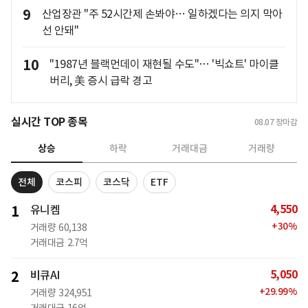
9
산업장관 "주 52시간제 손봐야… 일하겠다는 의지 막아
선 안돼"
10
"1987년 블랙먼데이 재현될 수도"… '빅쇼트' 마이클
버리, 美 증시 급락 경고
실시간 TOP 종목
08.07
장마감
상승
하락
거래대금
거래량
전체
코스피
코스닥
ETF
4,550
1
유니켐
+
30
%
거래량
60,138
거래대금
2.7억
5,050
2
비큐AI
+
29.99
%
거래량
324,951
거래대금
16억