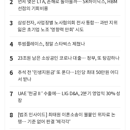
2
먼저 맺은 LTA, 손해로 돌아올까… SK하이닉스, HBM
선점의 기회비용
3
삼성전자, 사업장별 노사협의회 전사 통합… 과반 지위
잃은 초기업 노조 '영향력 만회' 시도
4
투썸플레이스, 정말 스타벅스 제쳤나
5
23조원 남은 소상공인 코로나 대출… 정부, 또 탕감하나
6
추석 전 '민생지원금' 또 푼다…1인당 최대 50만원 어디
서 받나
7
UAE '천궁Ⅱ' 수출에… LIG D&A, 2분기 영업익 30% 성
장
8
[법조 인사이드] 최태원 이혼소송이 불붙인 위자료 논
쟁… 기준 없어 판결 '제각각'