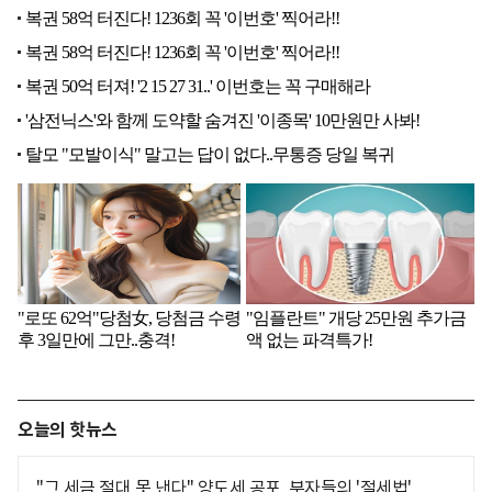
오늘의 핫뉴스
"그 세금 절대 못 낸다" 양도세 공포, 부자들의 '절세법'