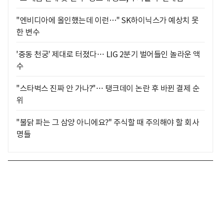
"엔비디아에 올인했는데 이런…" SK하이닉스가 예상치 못
한 변수
'중동 천궁' 제대로 터졌다… LIG 2분기 벌어들인 놀라운 액
수
"스타벅스 진짜 안 가나?"… 탱크데이 논란 후 바뀐 결제 순
위
"불닭 파는 그 삼양 아니에요?" 주식할 때 주의해야 할 회사
명들