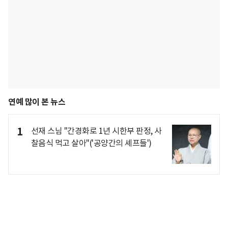
연예 많이 본 뉴스
1
선재 스님 "간경화로 1년 시한부 판정, 사
찰음식 먹고 살아"('공양간의 셰프들')