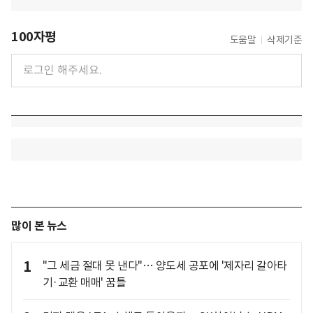
100자평
도움말
삭제기준
많이 본 뉴스
1
"그 세금 절대 못 낸다"… 양도세 공포에 '제자리 갈아타
기·교환 매매' 꿈틀