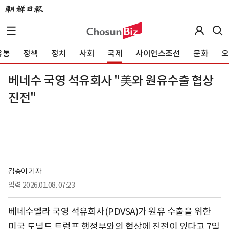
유통
정책
정치
사회
국제
사이언스조선
문화
오
베네수 국영 석유회사 "美와 원유수출 협상
진전"
김송이 기자
입력
2026.01.08. 07:23
베네수엘라 국영 석유회사(PDVSA)가 원유 수출을 위한
미국 도널드 트럼프 행정부와의 협상에 진전이 있다고 7일