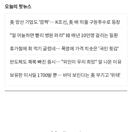
오늘의 핫뉴스
美 방산 기업도 '깜짝'… K조선, 美 배 띄울 구원투수로 등장
"말 어눌하면 빨리 병원 와라" 韓 매년 10만명 걸리는 질환
휴가철에 회 먹기 글렀네… 폭염에 가격 치솟은 '국민 횟감'
반도체도 쭉쭉 빠진 증시… "외인이 우리 희망" 말 나온 이유
보유한 미사일 1700발 뿐… 바닥 보인다는 美 무기고 '위태'