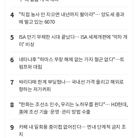
4
"직접 농사 안 지으면 내년까지 팔아라"… 양도세 중과
에 떨고 있는 6070
5
ISA 만기 무제한 시대 끝났다… ISA 세제개편에 '막차 개
미' 비상
6
네타냐후 "하마스 무장 해제 없는 가자 철군 없다"…트
럼프와 대립
7
박리다매 한계 부딪혔나… 국내선 가격 올리고 해외로
향하는 저가커피
8
"한화는 조선소 인수, 우리는 노하우를 판다"… HD현대,
美에 조선 기술·운영·관리 방법 수출
9
카페 내 일회용 종이컵 없어진다… 연내 단계적 금지 조
치