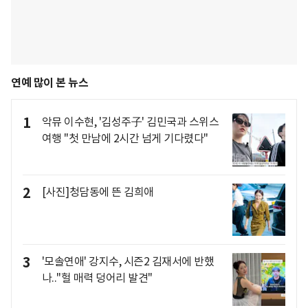
연예 많이 본 뉴스
1
악뮤 이수현, '김성주子' 김민국과 스위스
여행 "첫 만남에 2시간 넘게 기다렸다"
2
[사진]청담동에 뜬 김희애
3
'모솔연애' 강지수, 시즌2 김재서에 반했
나.."헐 매력 덩어리 발견"