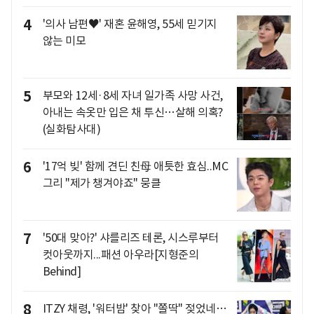
4
'의사 남편♥' 재혼 윤해영, 55세 믿기지
않는 미모
5
부모와 12세·8세 자녀 일가족 사망 사건,
아내는 속옷만 입은 채 투신…살해 의혹?
(실화탐사대)
6
'17억 빚' 함께 견딘 친母 애틋한 효심..MC
그리 "제가 챙겨야죠" 뭉클
7
'50대 맞아?' 샤를리즈 테론, 시스루부터
컷아웃까지...패션 아우라[지형준의
Behind]
8
ITZY 채령, '워터밤' 찾아 "쫄딱" 젖었네…