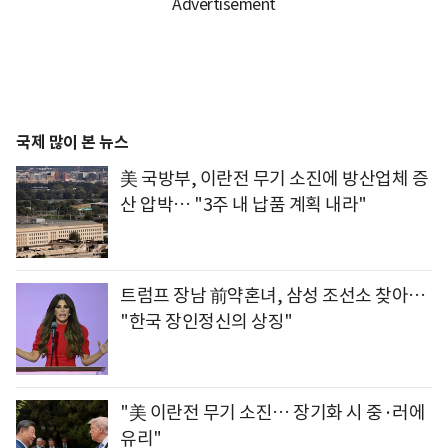
국제 많이 본 뉴스
美 국방부, 이란전 무기 소진에 방산업체 증
산 압박… "3주 내 납품 계획 내라"
트럼프 장남 前약혼녀, 삼성 조선소 찾아…
"한국 장인정신의 상징"
"美 이란전 무기 소진… 장기화 시 중·러에
유리"