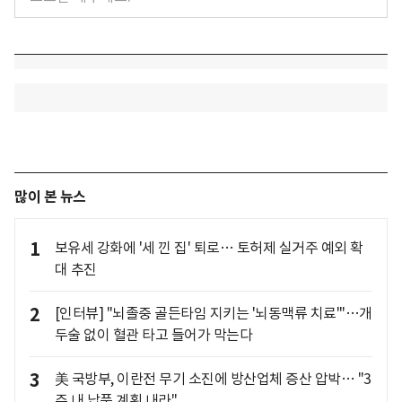
많이 본 뉴스
1
보유세 강화에 '세 낀 집' 퇴로… 토허제 실거주 예외 확
대 추진
2
[인터뷰] "뇌졸중 골든타임 지키는 '뇌동맥류 치료'"…개
두술 없이 혈관 타고 들어가 막는다
3
美 국방부, 이란전 무기 소진에 방산업체 증산 압박… "3
주 내 납품 계획 내라"