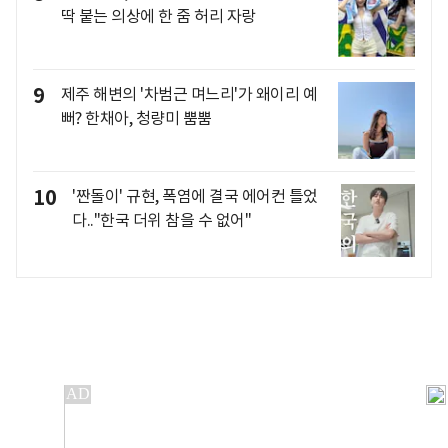
딱 붙는 의상에 한 줌 허리 자랑
9
제주 해변의 '차범근 며느리'가 왜이리 예
뻐? 한채아, 청량미 뿜뿜
10
'짠돌이' 규현, 폭염에 결국 에어컨 틀었
다.."한국 더위 참을 수 없어"