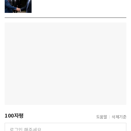
100자평
도움말
삭제기준