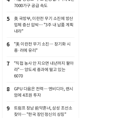
7000가구 공급 속도
5
美 국방부, 이란전 무기 소진에 방산
업체 증산 압박… "3주 내 납품 계획
내라"
6
"美 이란전 무기 소진… 장기화 시
중·러에 유리"
7
"직접 농사 안 지으면 내년까지 팔아
라"… 양도세 중과에 떨고 있는
6070
8
GPU 다음은 전력… 엔비디아, 랜시
엄에 4조원 투자
9
트럼프 장남 前약혼녀, 삼성 조선소
찾아… "한국 장인정신의 상징"