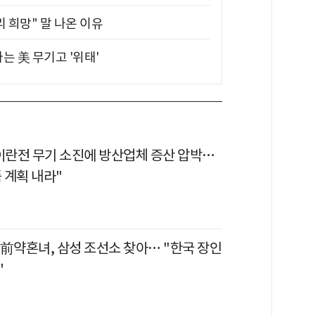
 희망" 말 나온 이유
는 美 무기고 '위태'
 이란전 무기 소진에 방산업체 증산 압박…
품 계획 내라"
 前약혼녀, 삼성 조선소 찾아… "한국 장인
"