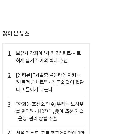
많이 본 뉴스
1
보유세 강화에 '세 낀 집' 퇴로… 토
허제 실거주 예외 확대 추진
2
[인터뷰] "뇌졸중 골든타임 지키는
'뇌동맥류 치료'"…개두술 없이 혈관
타고 들어가 막는다
3
"한화는 조선소 인수, 우리는 노하우
를 판다"… HD현대, 美에 조선 기술
·운영·관리 방법 수출
4
서울 영등포·구로 준공업지역에 2만