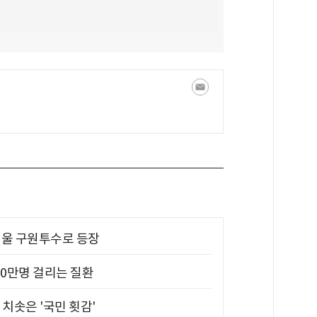
 띄울 구원투수로 등장
10만명 걸리는 질환
치솟은 '국민 횟감'