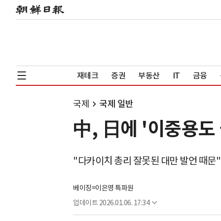
재테크
증권
부동산
IT
금융
국제
국제 일반
中, 日에 '이중용도
"다카이치 총리 잘못된 대만 발언 때문"
베이징=이은영 특파원
업데이트
2026.01.06. 17:34