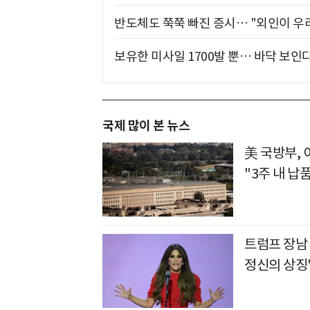
반도체도 쭉쭉 빠진 증시… "외인이 우리
보유한 미사일 1700발 뿐… 바닥 보인다
국제 많이 본 뉴스
美 국방부,
"3주 내 납
트럼프 장남
정신의 상징