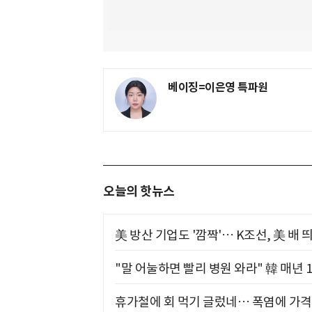
베이징=이은영 특파원
오늘의 핫뉴스
美 방산 기업도 '깜짝'… K조선, 美 배
"말 어눌하면 빨리 병원 와라" 韓 매년 
휴가철에 회 먹기 글렀네… 폭염에 가격 