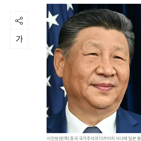
시진핑(왼쪽) 중국 국가주석과 다카이치 사나에 일본 총리