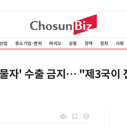
산업
중소기업·벤처
바이오
유통
정책
정치
사회
 물자' 수출 금지… "제3국이