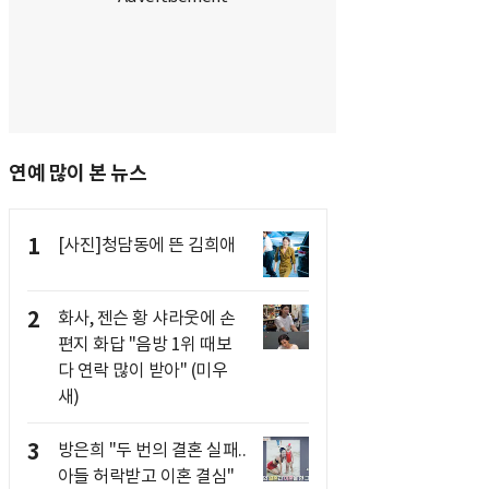
연예 많이 본 뉴스
1
[사진]청담동에 뜬 김희애
2
화사, 젠슨 황 샤라웃에 손
편지 화답 "음방 1위 때보
다 연락 많이 받아" (미우
새)
3
방은희 "두 번의 결혼 실패..
아들 허락받고 이혼 결심"