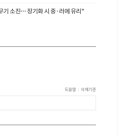
무기 소진… 장기화 시 중·러에 유리"
도움말
삭제기준