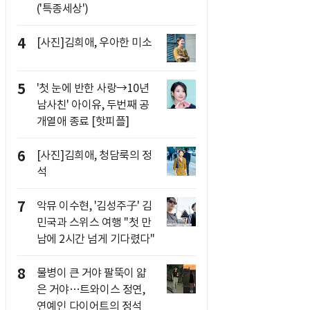
('특종세상')
4
[사진]김희애, 우아한 미소
5
'첫 눈에 반한 사랑→10년
남사친' 아이유, 두번째 공
개열애 종료 [핫피플]
6
[사진]김희애, 청담룩의 정
석
7
악뮤 이수현, '김성주子' 김
민국과 스위스 여행 "첫 만
남에 2시간 넘게 기다렸다"
8
물병이 큰 거야 팔뚝이 얇
은 거야…트와이스 정연,
연예인 다이어트의 정석