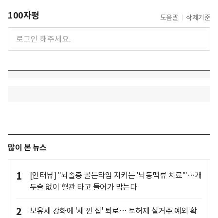
100자평
도움말
삭제기준
많이 본 뉴스
1
[인터뷰] "뇌졸중 골든타임 지키는 '뇌동맥류 치료'"…개
두술 없이 혈관 타고 들어가 막는다
2
보유세 강화에 '세 낀 집' 퇴로… 토허제 실거주 예외 확