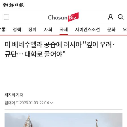
유통
정책
정치
사회
국제
사이언스조선
문화
오
미 베네수엘라 공습에 러시아 "깊이 우려·
규탄… 대화로 풀어야"
최지희 기자
업데이트
2026.01.03. 22:04