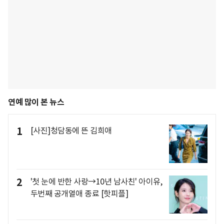
연예 많이 본 뉴스
1
[사진]청담동에 뜬 김희애
2
'첫 눈에 반한 사랑→10년 남사친' 아이유,
두번째 공개열애 종료 [핫피플]