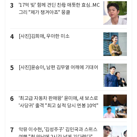
3
'17억 빚' 함께 견딘 친母 애틋한 효심..MC
그리 "제가 챙겨야죠" 뭉클
4
[사진]김희애, 우아한 미소
5
[사진]윤승아, 남편 김무열 어깨에 기대어
6
'최고급 자동차 판매왕' 윤미애, 새 보스로
'사당귀' 출격 "최고 실적 당시 연봉 10억"
7
악뮤 이수현, '김성주子' 김민국과 스위스
여행 "첫 만남에 2시간 넘게 기다렸다"