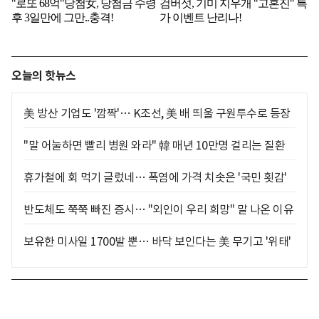
오늘의 핫뉴스
美 방산 기업도 '깜짝'… K조선, 美 배 띄울 구원투수로 등장
"말 어눌하면 빨리 병원 와라" 韓 매년 10만명 걸리는 질환
휴가철에 회 먹기 글렀네… 폭염에 가격 치솟은 '국민 횟감'
반도체도 쭉쭉 빠진 증시… "외인이 우리 희망" 말 나온 이유
보유한 미사일 1700발 뿐… 바닥 보인다는 美 무기고 '위태'