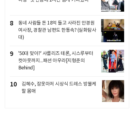
8
동네 사람들 돈 18억 들고 사라진 안경원
여사장, 경찰관 남편도 한통속? (실화탐사
대)
9
'50대 맞아?' 샤를리즈 테론, 시스루부터
컷아웃까지...패션 아우라[지형준의
Behind]
10
김혜수, 잠옷마저 시상식 드레스 방불케
할 몸매