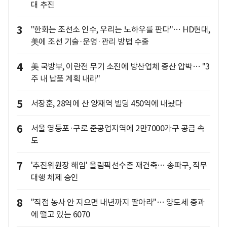
대 추진
3
"한화는 조선소 인수, 우리는 노하우를 판다"… HD현대,
美에 조선 기술·운영·관리 방법 수출
4
美 국방부, 이란전 무기 소진에 방산업체 증산 압박… "3
주 내 납품 계획 내라"
5
서장훈, 28억에 산 양재역 빌딩 450억에 내놨다
6
서울 영등포·구로 준공업지역에 2만7000가구 공급 속
도
7
'추진위원장 해임' 올림픽선수촌 재건축… 송파구, 직무
대행 체제 승인
8
"직접 농사 안 지으면 내년까지 팔아라"… 양도세 중과
에 떨고 있는 6070