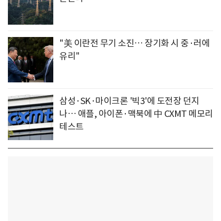
"美 이란전 무기 소진… 장기화 시 중·러에
유리"
삼성·SK·마이크론 '빅3'에 도전장 던지
나… 애플, 아이폰·맥북에 中 CXMT 메모리
테스트