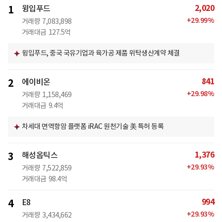
2,020
1
윙입푸드
+
29.99
%
거래량
7,083,898
거래대금
127.5억
윙입푸드, 중국 국유기업과 육가공 제품 위탁생산계약 체결
841
2
에이비온
+
29.98
%
거래량
1,158,469
거래대금
9.4억
차세대 면역항암 플랫폼 iRAC 원천기술 美 특허 등록
1,376
3
해성옵틱스
+
29.93
%
거래량
7,522,859
거래대금
98.4억
994
4
E8
+
29.93
%
거래량
3,434,662