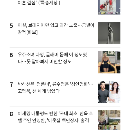
이혼 결심" ('특종세상')
5
이설, 브래지어만 입고 과감 노출…금발이
찰떡[화보]
6
우주소녀 다영, 글래머 몸매 이 정도였
나…못 알아봐서 미안할 정도
7
박하선은 '명품녀', 류수영은 '성인영화'…
고영욱, 선 세게 넘었다
8
이재명 대통령도 반한 '국내 최초' 한옥 호
텔 주인 안영환, '이웃집 백만장자' 출격