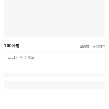
100자평
도움말
삭제기준