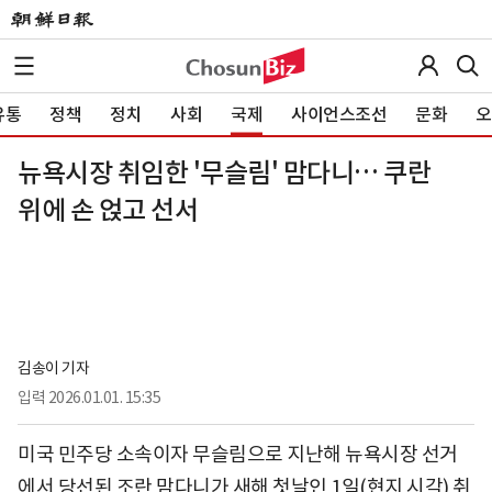
유통
정책
정치
사회
국제
사이언스조선
문화
오
뉴욕시장 취임한 '무슬림' 맘다니… 쿠란
위에 손 얹고 선서
김송이 기자
입력
2026.01.01. 15:35
미국 민주당 소속이자 무슬림으로 지난해 뉴욕시장 선거
에서 당선된 조란 맘다니가 새해 첫날인 1일(현지 시각) 취