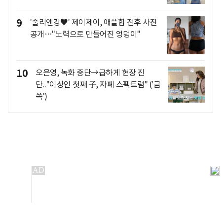
9
'줄리엔강♥' 제이제이, 애플힙 전후 사진
공개…"노력으로 만들어진 엉덩이"
10
오은영, 녹화 중단→급하게 현장 진
단.."이상인 첫째 子, 자폐 스펙트럼" ('금
쪽')
개인정보처리방침
앱설치(Android)