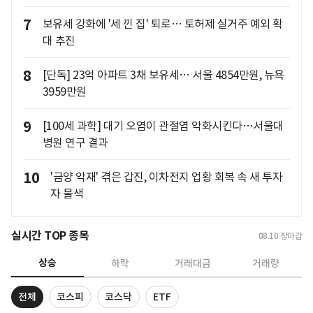
7
보유세 강화에 '세 낀 집' 퇴로… 토허제 실거주 예외 확
대 추진
8
[단독] 23억 아파트 3채 보유세… 서울 4854만원, 뉴욕
3959만원
9
[100세 과학] 대기 오염이 관절염 악화시킨다…서울대
병원 연구 결과
10
'금양 악재' 겪은 갑진, 이차전지 업황 회복 속 새 투자
자 물색
실시간 TOP 종목
08.10
장마감
상승
하락
거래대금
거래량
전체
코스피
코스닥
ETF