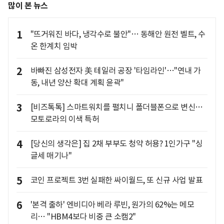
많이 본 뉴스
1
"뜨거워진 바다, 냉각수로 불안"… 동해안 원전 벨트, 수
온 한계치 임박
2
바빠진 삼성전자 美 테일러 공장 '타임라인'…"연내 가
동, 내년 양산 확대 계획 윤곽"
3
[비즈톡톡] 스마트워치를 펼치니 폴더블폰으로 변신…
모토로라의 이색 특허
4
[당신의 생각은] 집 2채 부부도 청약 허용? 1인가구 "싱
글세 매기나"
5
코인 프로젝트 3번 실패한 싸이월드, 또 신규 사업 발표
6
'본격 출하' 엔비디아 베라 루빈, 원가의 62%는 메모
리… "HBM4보다 비중 큰 소캠2"