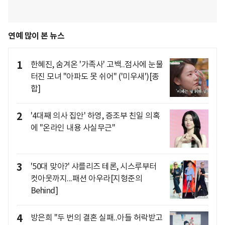
연예 많이 본 뉴스
1
한혜진, 숨겨온 '가족사' 고백..점사에 눈물
터진 모녀 "아파도 못 쉬어" ('미우새')[종
합]
2
'4대째 의사 집안' 하영, 증조부 친일 의혹
에 "온라인 내용 사실무근"
3
'50대 맞아?' 샤를리즈 테론, 시스루부터
컷아웃까지...패션 아우라[지형준의
Behind]
4
방은희 "두 번의 결혼 실패..아들 허락받고