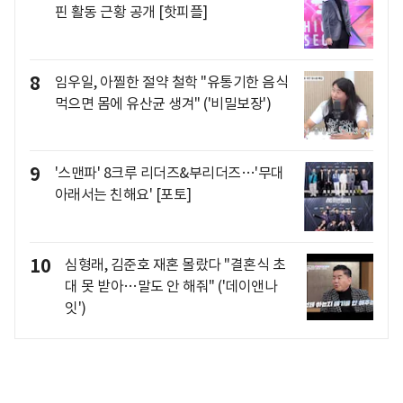
핀 활동 근황 공개 [핫피플]
8
임우일, 아찔한 절약 철학 "유통기한 음식
먹으면 몸에 유산균 생겨" ('비밀보장')
9
'스맨파' 8크루 리더즈&부리더즈…'무대
아래서는 친해요' [포토]
10
심형래, 김준호 재혼 몰랐다 "결혼식 초
대 못 받아…말도 안 해줘" ('데이앤나
잇')