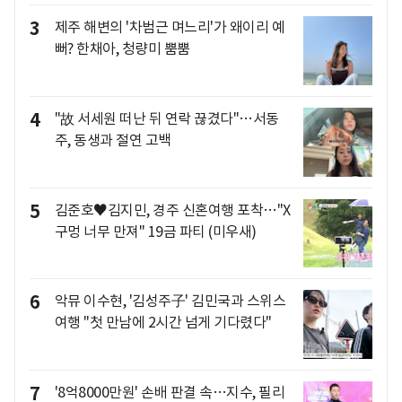
3
제주 해변의 '차범근 며느리'가 왜이리 예
뻐? 한채아, 청량미 뿜뿜
4
"故 서세원 떠난 뒤 연락 끊겼다"…서동
주, 동생과 절연 고백
5
김준호♥김지민, 경주 신혼여행 포착…"X
구멍 너무 만져" 19금 파티 (미우새)
6
악뮤 이수현, '김성주子' 김민국과 스위스
여행 "첫 만남에 2시간 넘게 기다렸다"
7
'8억8000만원' 손배 판결 속…지수, 필리