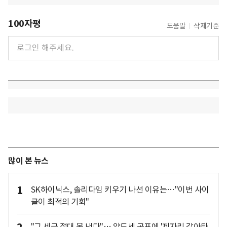
100자평
도움말
삭제기준
많이 본 뉴스
1
SK하이닉스, 솔리다임 키우기 나선 이유는…"이번 사이
클이 최적의 기회"
"그 세금 절대 못 낸다"… 양도세 공포에 '제자리 갈아타