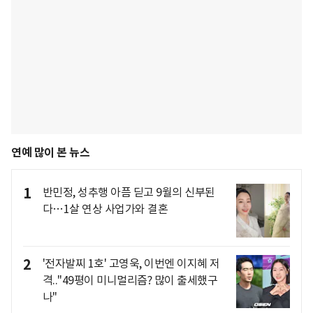
연예 많이 본 뉴스
1
반민정, 성추행 아픔 딛고 9월의 신부된
다…1살 연상 사업가와 결혼
2
'전자발찌 1호' 고영욱, 이번엔 이지혜 저
격.."49평이 미니멀리즘? 많이 출세했구
나"