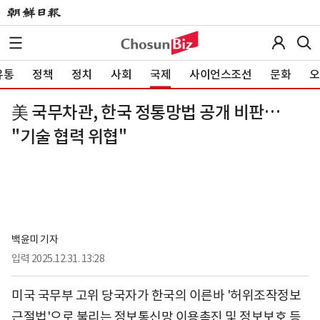
유통
정책
정치
사회
국제
사이언스조선
문화
오
美 국무차관, 한국 정통망법 공개 비판…
"기술 협력 위협"
백윤미 기자
입력
2025.12.31. 13:28
미국 국무부 고위 당국자가 한국의 이른바 '허위조작정보
근절법'으로 불리는 정보통신망 이용촉진 및 정보보호 등