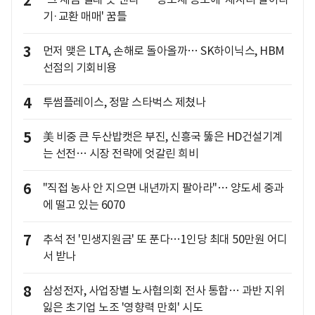
2
기·교환 매매' 꿈틀
3
먼저 맺은 LTA, 손해로 돌아올까… SK하이닉스, HBM
선점의 기회비용
4
투썸플레이스, 정말 스타벅스 제쳤나
5
美 비중 큰 두산밥캣은 부진, 신흥국 뚫은 HD건설기계
는 선전… 시장 전략에 엇갈린 희비
6
"직접 농사 안 지으면 내년까지 팔아라"… 양도세 중과
에 떨고 있는 6070
7
추석 전 '민생지원금' 또 푼다…1인당 최대 50만원 어디
서 받나
8
삼성전자, 사업장별 노사협의회 전사 통합… 과반 지위
잃은 초기업 노조 '영향력 만회' 시도