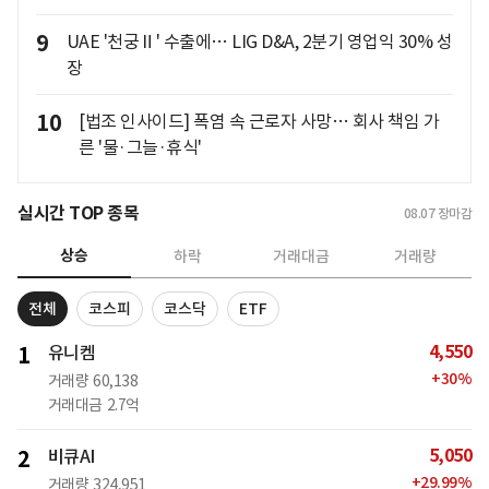
9
UAE '천궁Ⅱ' 수출에… LIG D&A, 2분기 영업익 30% 성
장
10
[법조 인사이드] 폭염 속 근로자 사망… 회사 책임 가
른 '물·그늘·휴식'
실시간 TOP 종목
08.07
장마감
상승
하락
거래대금
거래량
전체
코스피
코스닥
ETF
4,550
1
유니켐
+
30
%
거래량
60,138
거래대금
2.7억
5,050
2
비큐AI
+
29.99
%
거래량
324,951