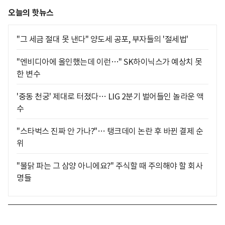
오늘의 핫뉴스
"그 세금 절대 못 낸다" 양도세 공포, 부자들의 '절세법'
"엔비디아에 올인했는데 이런…" SK하이닉스가 예상치 못
한 변수
'중동 천궁' 제대로 터졌다… LIG 2분기 벌어들인 놀라운 액
수
"스타벅스 진짜 안 가나?"… 탱크데이 논란 후 바뀐 결제 순
위
"불닭 파는 그 삼양 아니에요?" 주식할 때 주의해야 할 회사
명들